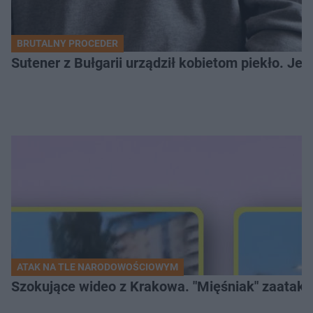
BRUTALNY PROCEDER
Sutener z Bułgarii urządził kobietom piekło. Jedn
ATAK NA TLE NARODOWOŚCIOWYM
Szokujące wideo z Krakowa. "Mięśniak" zaatako