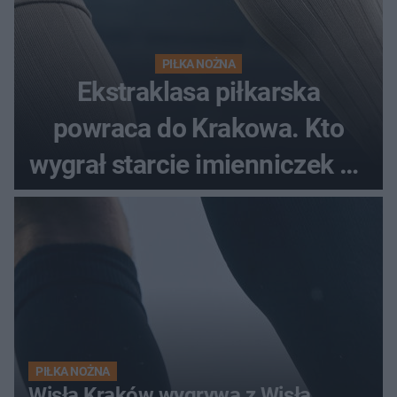
PIŁKA NOŻNA
Ekstraklasa piłkarska
powraca do Krakowa. Kto
wygrał starcie imienniczek na
pełnym stadionie
PIŁKA NOŻNA
Wisła Kraków wygrywa z Wisłą