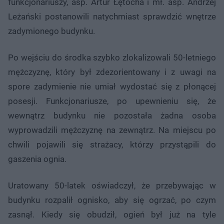
funkcjonariuszy, asp. Artur Łętocha i mł. asp. Andrzej
Leżański postanowili natychmiast sprawdzić wnętrze
zadymionego budynku.
Po wejściu do środka szybko zlokalizowali 50-letniego
mężczyznę, który był zdezorientowany i z uwagi na
spore zadymienie nie umiał wydostać się z płonącej
posesji. Funkcjonariusze, po upewnieniu się, że
wewnątrz budynku nie pozostała żadna osoba
wyprowadzili mężczyznę na zewnątrz. Na miejscu po
chwili pojawili się strażacy, którzy przystąpili do
gaszenia ognia.
Uratowany 50-latek oświadczył, że przebywając w
budynku rozpalił ognisko, aby się ogrzać, po czym
zasnął. Kiedy się obudził, ogień był już na tyle