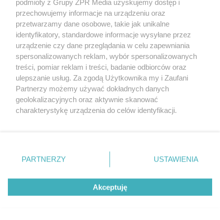
podmioty z Grupy ZPR Media uzyskujemy dostęp i
rozpowszechniany lub dalej rozpowszechniany w jakikolwiek sposób (w
tym także elektroniczny lub mechaniczny) na jakimkolwiek polu
przechowujemy informacje na urządzeniu oraz
eksploatacji w jakiejkolwiek formie, włącznie z umieszczaniem w
przetwarzamy dane osobowe, takie jak unikalne
Internecie bez pisemnej zgody właściciela praw. Jakiekolwiek użycie lub
identyfikatory, standardowe informacje wysyłane przez
wykorzystanie utworów w całości lub w części z naruszeniem prawa,
tzn. bez właściwej zgody, jest zabronione pod groźbą kary i może być
urządzenie czy dane przeglądania w celu zapewniania
ścigane prawnie.
spersonalizowanych reklam, wybór spersonalizowanych
treści, pomiar reklam i treści, badanie odbiorców oraz
ulepszanie usług. Za zgodą Użytkownika my i Zaufani
Partnerzy możemy używać dokładnych danych
geolokalizacyjnych oraz aktywnie skanować
charakterystykę urządzenia do celów identyfikacji.
Ponieważ cenimy Twoją prywatność, prosimy o zgodę na
O nas
korzystanie z tych technologii poprzez kliknięcie
Informacje prawne
„Akceptuję”. Zgoda jest dobrowolna i zawsze możesz ją
zmienić/wycofać klikając przycisk ustawień prywatności
PARTNERZY
USTAWIENIA
Nasze serwisy
znajdujący się w lewym dolnym rogu strony
. Niektóre
rodzaje przetwarzania danych nie wymagają zgody
© 2026 Grupa ZPR Media
Akceptuję
użytkownika, ale masz prawo sprzeciwić się takiemu
przetwarzaniu. Preferencje będą miały zastosowanie tylko
na tej witrynie.