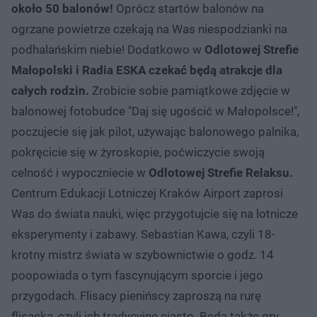
około 50 balonów!
Oprócz startów balonów na
ogrzane powietrze czekają na Was niespodzianki na
podhalańskim niebie! Dodatkowo w
Odlotowej Strefie
Małopolski i Radia ESKA czekać będą
atrakcje dla
całych rodzin.
Zrobicie sobie pamiątkowe zdjęcie w
balonowej fotobudce "Daj się ugościć w Małopolsce!",
poczujecie się jak pilot, używając balonowego palnika,
pokręcicie się w żyroskopie, poćwiczycie swoją
celność i wypoczniecie w
Odlotowej Strefie Relaksu.
Centrum Edukacji Lotniczej Kraków Airport zaprosi
Was do świata nauki, więc przygotujcie się na lotnicze
eksperymenty i zabawy. Sebastian Kawa, czyli 18-
krotny mistrz świata w szybownictwie o godz. 14
poopowiada o tym fascynującym sporcie i jego
przygodach. Flisacy pienińscy zaproszą na rurę
flisacką, czyli ich tradycyjne ciasto. Będą także gry,