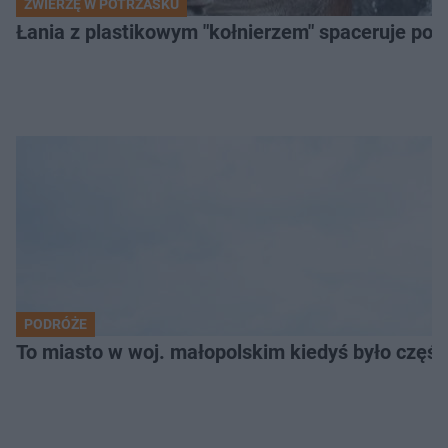
ZWIERZĘ W POTRZASKU
Łania z plastikowym "kołnierzem" spaceruje po s
PODRÓŻE
To miasto w woj. małopolskim kiedyś było części