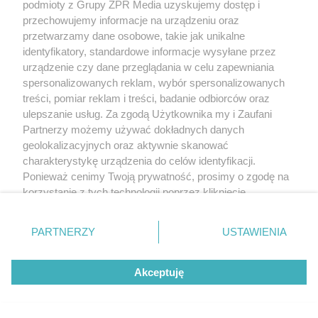
podmioty z Grupy ZPR Media uzyskujemy dostęp i
Clarke'a. Ujawniono wyniki
przechowujemy informacje na urządzeniu oraz
przetwarzamy dane osobowe, takie jak unikalne
sekcji zwłok
identyfikatory, standardowe informacje wysyłane przez
urządzenie czy dane przeglądania w celu zapewniania
spersonalizowanych reklam, wybór spersonalizowanych
treści, pomiar reklam i treści, badanie odbiorców oraz
ulepszanie usług. Za zgodą Użytkownika my i Zaufani
Partnerzy możemy używać dokładnych danych
geolokalizacyjnych oraz aktywnie skanować
charakterystykę urządzenia do celów identyfikacji.
Ponieważ cenimy Twoją prywatność, prosimy o zgodę na
korzystanie z tych technologii poprzez kliknięcie
„Akceptuję”. Zgoda jest dobrowolna i zawsze możesz ją
zmienić/wycofać klikając przycisk ustawień prywatności
PARTNERZY
USTAWIENIA
PIŁKA NOŻNA
znajdujący się w lewym dolnym rogu strony
. Niektóre
Jagiellonia Białystok
rodzaje przetwarzania danych nie wymagają zgody
Akceptuję
użytkownika, ale masz prawo sprzeciwić się takiemu
powalczy z Widzewem Łódź.
przetwarzaniu. Preferencje będą miały zastosowanie tylko
na tej witrynie.
Kto wygra w hicie