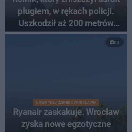
pługiem, w rękach policji.
Uszkodził aż 200 metrów
nowej drogi
13
NOWE POŁĄCZENIE Z WROCŁAWIA
Ryanair zaskakuje. Wrocław
zyska nowe egzotyczne