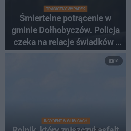
TRAGICZNY WYPADEK
Śmiertelne potrącenie w
gminie Dołhobyczów. Policja
czeka na relacje świadków i
nagrania z kamer
10
INCYDENT W GLIWICACH
Rolnik, który zniszczył asfalt