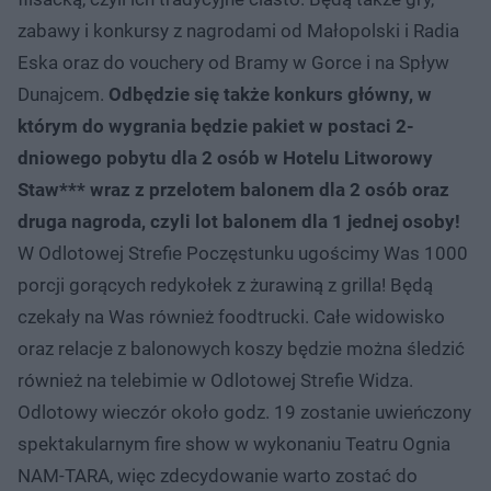
zabawy i konkursy z nagrodami od Małopolski i Radia
Eska oraz do vouchery od Bramy w Gorce i na Spływ
Dunajcem.
Odbędzie się także konkurs główny, w
którym do wygrania będzie pakiet w postaci 2-
dniowego pobytu dla 2 osób w Hotelu Litworowy
Staw***
wraz z przelotem balonem dla 2 osób oraz
druga nagroda, czyli lot balonem dla 1 jednej osoby!
W Odlotowej Strefie Poczęstunku ugościmy Was 1000
porcji gorących redykołek z żurawiną z grilla! Będą
czekały na Was również foodtrucki. Całe widowisko
oraz relacje z balonowych koszy będzie można śledzić
również na telebimie w Odlotowej Strefie Widza.
Odlotowy wieczór około godz. 19 zostanie uwieńczony
spektakularnym fire show w wykonaniu Teatru Ognia
NAM-TARA, więc zdecydowanie warto zostać do