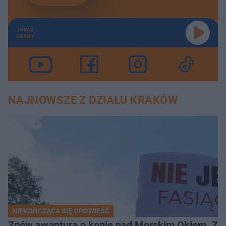
TERAZ
GRAMY
NAJNOWSZE Z DZIAŁU KRAKÓW
NIEKOŃCZĄCA SIĘ OPOWIEŚĆ
Znów awantura o konie nad Morskim Okiem. Zwi