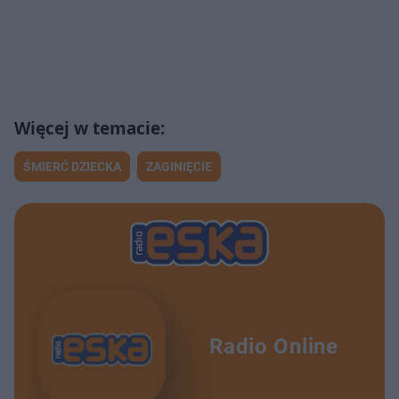
ŚMIERĆ DZIECKA
ZAGINIĘCIE
Radio Online