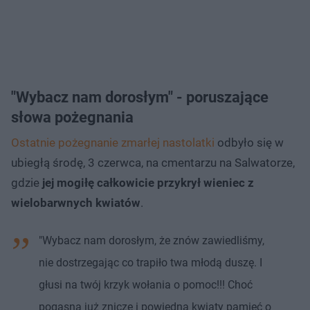
"Wybacz nam dorosłym" - poruszające
słowa pożegnania
Ostatnie pożegnanie zmarłej nastolatki
odbyło się w
ubiegłą środę, 3 czerwca, na cmentarzu na Salwatorze,
gdzie
jej mogiłę całkowicie przykrył wieniec z
wielobarwnych kwiatów
.
"Wybacz nam dorosłym, że znów zawiedliśmy,
nie dostrzegając co trapiło twa młodą duszę. I
głusi na twój krzyk wołania o pomoc!!! Choć
pogasną już znicze i powiędną kwiaty pamięć o