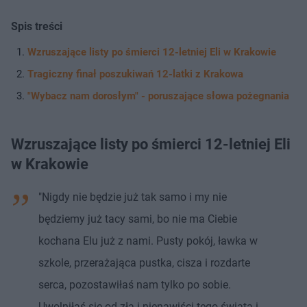
Spis treści
Wzruszające listy po śmierci 12-letniej Eli w Krakowie
Tragiczny finał poszukiwań 12-latki z Krakowa
"Wybacz nam dorosłym" - poruszające słowa pożegnania
Wzruszające listy po śmierci 12-letniej Eli
w Krakowie
"Nigdy nie będzie już tak samo i my nie
będziemy już tacy sami, bo nie ma Ciebie
kochana Elu już z nami. Pusty pokój, ławka w
szkole, przerażająca pustka, cisza i rozdarte
serca, pozostawiłaś nam tylko po sobie.
Uwolniłaś się od zła i nienawiści tego świata i