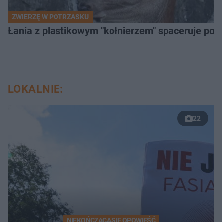
ZWIERZĘ W POTRZASKU
Łania z plastikowym "kołnierzem" spaceruje po s
LOKALNIE:
22
NIEKOŃCZĄCA SIĘ OPOWIEŚĆ