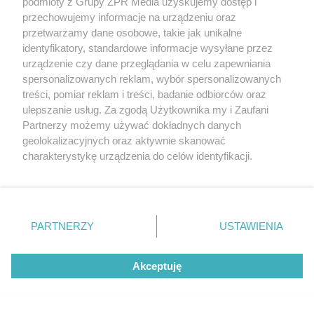
podmioty z Grupy ZPR Media uzyskujemy dostęp i
przechowujemy informacje na urządzeniu oraz
przetwarzamy dane osobowe, takie jak unikalne
identyfikatory, standardowe informacje wysyłane przez
urządzenie czy dane przeglądania w celu zapewniania
spersonalizowanych reklam, wybór spersonalizowanych
treści, pomiar reklam i treści, badanie odbiorców oraz
ulepszanie usług. Za zgodą Użytkownika my i Zaufani
Partnerzy możemy używać dokładnych danych
geolokalizacyjnych oraz aktywnie skanować
Żaden utwór zamieszczony w serwisie nie może być powielany i
charakterystykę urządzenia do celów identyfikacji.
rozpowszechniany lub dalej rozpowszechniany w jakikolwiek sposób (w
Ponieważ cenimy Twoją prywatność, prosimy o zgodę na
tym także elektroniczny lub mechaniczny) na jakimkolwiek polu
korzystanie z tych technologii poprzez kliknięcie
eksploatacji w jakiejkolwiek formie, włącznie z umieszczaniem w
Internecie bez pisemnej zgody właściciela praw. Jakiekolwiek użycie lub
„Akceptuję”. Zgoda jest dobrowolna i zawsze możesz ją
wykorzystanie utworów w całości lub w części z naruszeniem prawa,
zmienić/wycofać klikając przycisk ustawień prywatności
tzn. bez właściwej zgody, jest zabronione pod groźbą kary i może być
PARTNERZY
USTAWIENIA
ścigane prawnie.
znajdujący się w lewym dolnym rogu strony
. Niektóre
rodzaje przetwarzania danych nie wymagają zgody
Akceptuję
użytkownika, ale masz prawo sprzeciwić się takiemu
przetwarzaniu. Preferencje będą miały zastosowanie tylko
na tej witrynie.