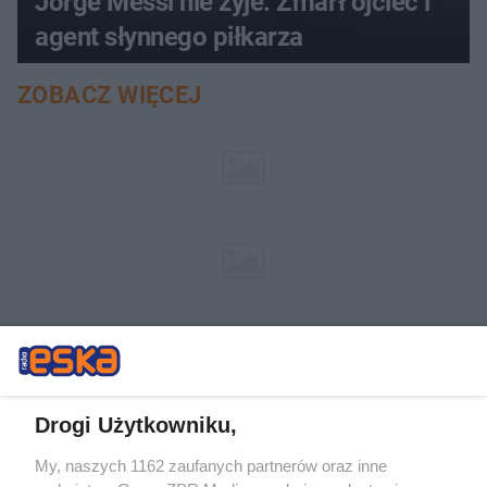
Jorge Messi nie żyje. Zmarł ojciec i
agent słynnego piłkarza
ZOBACZ WIĘCEJ
Drogi Użytkowniku,
My, naszych 1162 zaufanych partnerów oraz inne