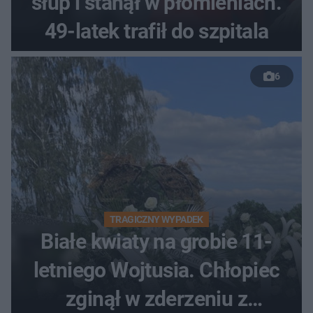
słup i stanął w płomieniach.
49-latek trafił do szpitala
6
TRAGICZNY WYPADEK
Białe kwiaty na grobie 11-
letniego Wojtusia. Chłopiec
zginął w zderzeniu z