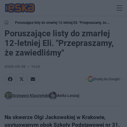
Poruszające listy do zmarłej 12-letniej Eli. "Przepraszamy, że
zawiedliśmy"
Poruszające listy do zmarłej
12-letniej Eli. "Przepraszamy,
że zawiedliśmy"
2026-06-05
11:22
Dodaj do Google
Grzegorz Kluczyński
Anita Leszaj
Na skwerze Olgi Jackowskiej w Krakowie,
usytuowanym obok Szkoły Podstawowej nr 31,