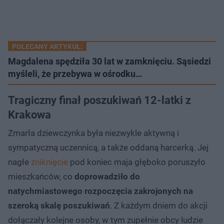
POLECANY ARTYKUŁ:
Magdalena spędziła 30 lat w zamknięciu. Sąsiedzi
myśleli, że przebywa w ośrodku…
Tragiczny finał poszukiwań 12-latki z
Krakowa
Zmarła dziewczynka była niezwykle aktywną i
sympatyczną uczennicą, a także oddaną harcerką. Jej
nagłe
zniknięcie
pod koniec maja głęboko poruszyło
mieszkańców, co
doprowadziło do
natychmiastowego rozpoczęcia zakrojonych na
szeroką skalę poszukiwań
. Z każdym dniem do akcji
dołączały kolejne osoby, w tym zupełnie obcy ludzie