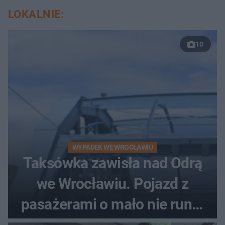
LOKALNIE:
10
WYPADEK WE WROCŁAWIU
Taksówka zawisła nad Odrą
we Wrocławiu. Pojazd z
pasażerami o mało nie runął
do rzeki