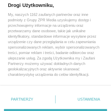
Drogi Użytkowniku,
My, naszych 1162 zaufanych partnerów oraz inne
Żaden utwór zamieszczony w serwisie nie może być powielany i
podmioty z Grupy ZPR Media uzyskujemy dostęp i
rozpowszechniany lub dalej rozpowszechniany w jakikolwiek sposób (w
przechowujemy informacje na urządzeniu oraz
tym także elektroniczny lub mechaniczny) na jakimkolwiek polu
eksploatacji w jakiejkolwiek formie, włącznie z umieszczaniem w
przetwarzamy dane osobowe, takie jak unikalne
Internecie bez pisemnej zgody właściciela praw. Jakiekolwiek użycie lub
identyfikatory, standardowe informacje wysyłane przez
wykorzystanie utworów w całości lub w części z naruszeniem prawa,
tzn. bez właściwej zgody, jest zabronione pod groźbą kary i może być
urządzenie czy dane przeglądania w celu zapewniania
ścigane prawnie.
spersonalizowanych reklam, wybór spersonalizowanych
treści, pomiar reklam i treści, badanie odbiorców oraz
ulepszanie usług. Za zgodą Użytkownika my i Zaufani
Partnerzy możemy używać dokładnych danych
geolokalizacyjnych oraz aktywnie skanować
charakterystykę urządzenia do celów identyfikacji.
Ponieważ cenimy Twoją prywatność, prosimy o zgodę na
O nas
korzystanie z tych technologii poprzez kliknięcie
Informacje prawne
„Akceptuję”. Zgoda jest dobrowolna i zawsze możesz ją
zmienić/wycofać klikając przycisk ustawień prywatności
PARTNERZY
USTAWIENIA
Nasze serwisy
znajdujący się w lewym dolnym rogu strony
. Niektóre
rodzaje przetwarzania danych nie wymagają zgody
© 2026 Grupa ZPR Media