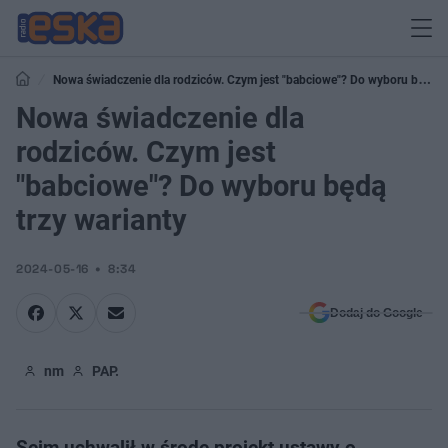
Nowa świadczenie dla rodziców. Czym jest "babciowe"? Do wyboru będą
trzy warianty
Nowa świadczenie dla
rodziców. Czym jest
"babciowe"? Do wyboru będą
trzy warianty
2024-05-16
8:34
Dodaj do Google
nm
PAP.
Sejm uchwalił w środę projekt ustawy o