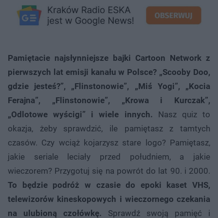
Pamiętacie najsłynniejsze bajki Cartoon Network z
pierwszych lat emisji kanału w Polsce?
„Scooby Doo,
gdzie jesteś?”, „Flinstonowie”, „Miś Yogi”, „Kocia
Ferajna”, „Flinstonowie”, „Krowa i Kurczak”,
„Odlotowe wyścigi” i wiele innych.
Nasz quiz to
okazja, żeby sprawdzić, ile pamiętasz z tamtych
czasów. Czy wciąż kojarzysz stare logo? Pamiętasz,
jakie seriale leciały przed południem, a jakie
wieczorem? Przygotuj się na powrót do lat 90. i 2000.
To będzie podróż w czasie do epoki kaset VHS,
telewizorów kineskopowych i wieczornego czekania
na ulubioną czołówkę.
Sprawdź swoją pamięć i