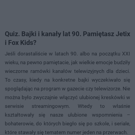
Quiz. Bajki i kanały lat 90. Pamiętasz Jetix
i Fox Kids?
Jeśli dorastaliście w latach 90. albo na początku XXI
wieku, na pewno pamiętacie, jak wielkie emocje budziły
wieczorne ramówki kanałów telewizyjnych dla dzieci.
To czasy, kiedy na konkretne bajki wyczekiwało się
spoglądając na program w gazecie czy telewizorze. Nie
można było zwyczajnie włączyć ulubionej kreskówki w
serwisie streamingowym. Wtedy to właśnie
kształtowały się nasze ulubione wspomnienia –
bohaterowie, do których biegło się po szkole, i seriale,
które stawały się tematem numer jeden na przerwach.