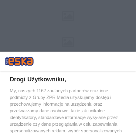
Drogi Użytkowniku,
My, naszych 1162 zaufanych partnerów oraz inne
Żaden utwór zamieszczony w serwisie nie może być powielany i
podmioty z Grupy ZPR Media uzyskujemy dostęp i
rozpowszechniany lub dalej rozpowszechniany w jakikolwiek sposób (w
przechowujemy informacje na urządzeniu oraz
tym także elektroniczny lub mechaniczny) na jakimkolwiek polu
eksploatacji w jakiejkolwiek formie, włącznie z umieszczaniem w
przetwarzamy dane osobowe, takie jak unikalne
Internecie bez pisemnej zgody właściciela praw. Jakiekolwiek użycie lub
identyfikatory, standardowe informacje wysyłane przez
wykorzystanie utworów w całości lub w części z naruszeniem prawa,
tzn. bez właściwej zgody, jest zabronione pod groźbą kary i może być
urządzenie czy dane przeglądania w celu zapewniania
ścigane prawnie.
spersonalizowanych reklam, wybór spersonalizowanych