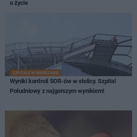
o życie
SZPITALE W WARSZAWIE
Wyniki kontroli SOR-ów w stolicy. Szpital
Południowy z najgorszym wynikiem!