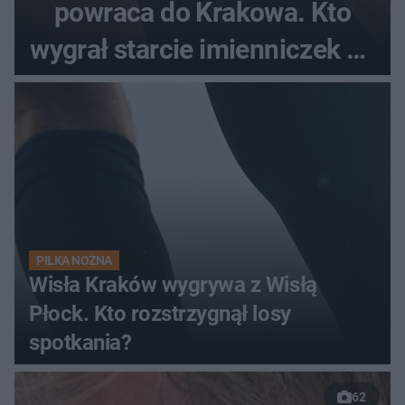
powraca do Krakowa. Kto
wygrał starcie imienniczek na
pełnym stadionie
PIŁKA NOŻNA
Wisła Kraków wygrywa z Wisłą
Płock. Kto rozstrzygnął losy
spotkania?
62