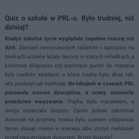
Quiz o szkole w PRL-u. Było trudniej, niż
dzisiaj?
Kiedyś szkolne życie wyglądało zupełnie inaczej niż
dziś.
Zamiast nowoczesnych tabletów i laptopów na
biurkach uczniów leżały zeszyty w szarych okładkach, a
kolorowe długopisy czy pachnące gumki do mazania
były rzadkim skarbem, o który trzeba było dbać tak,
aby posłużył jak najdłużej.
Na lekcjach w czasach PRL
panowała surowa dyscyplina, a oceny stanowiły
prawdziwe wwyzwanie.
Piątka była marzeniem, a
dwója oznaczała kłopoty. Zanim jednak zabrzmiał
dzwonek na przerwę, trzeba było czasem odśpiewać
hymn, stanąć równo w szeregu albo złożyć meldunek
przed nauczycielem dyżurnym. Brzmi dziwnie?