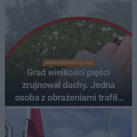
NAWAŁNICA NAD POLSKĄ
Grad wielkości pięści
zrujnował dachy. Jedna
osoba z obrażeniami trafiła
do szpitala