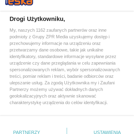
Drogi Użytkowniku,
My, naszych 1162 zaufanych partnerów oraz inne
Żaden utwór zamieszczony w serwisie nie może być powielany i
podmioty z Grupy ZPR Media uzyskujemy dostęp i
rozpowszechniany lub dalej rozpowszechniany w jakikolwiek sposób (w
przechowujemy informacje na urządzeniu oraz
tym także elektroniczny lub mechaniczny) na jakimkolwiek polu
eksploatacji w jakiejkolwiek formie, włącznie z umieszczaniem w
przetwarzamy dane osobowe, takie jak unikalne
Internecie bez pisemnej zgody właściciela praw. Jakiekolwiek użycie lub
identyfikatory, standardowe informacje wysyłane przez
wykorzystanie utworów w całości lub w części z naruszeniem prawa,
tzn. bez właściwej zgody, jest zabronione pod groźbą kary i może być
urządzenie czy dane przeglądania w celu zapewniania
ścigane prawnie.
spersonalizowanych reklam, wybór spersonalizowanych
treści, pomiar reklam i treści, badanie odbiorców oraz
ulepszanie usług. Za zgodą Użytkownika my i Zaufani
Partnerzy możemy używać dokładnych danych
geolokalizacyjnych oraz aktywnie skanować
charakterystykę urządzenia do celów identyfikacji.
Ponieważ cenimy Twoją prywatność, prosimy o zgodę na
O nas
korzystanie z tych technologii poprzez kliknięcie
Informacje prawne
„Akceptuję”. Zgoda jest dobrowolna i zawsze możesz ją
zmienić/wycofać klikając przycisk ustawień prywatności
PARTNERZY
USTAWIENIA
Nasze serwisy