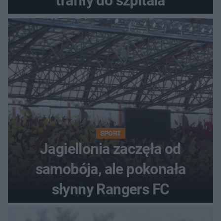
trafiły do szpitala
SPORT
Jagiellonia zaczęła od
samobója, ale pokonała
słynny Rangers FC