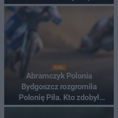
ostatnią porażkę?
ŻUŻEL
Abramczyk Polonia
Bydgoszcz rozgromiła
Polonię Piła. Kto zdobył
najwięcej punktów?