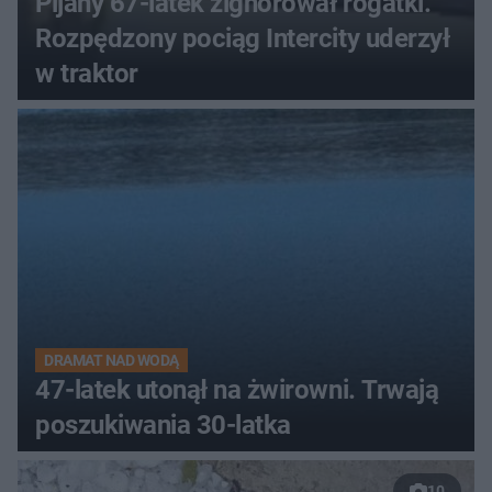
Pijany 67-latek zignorował rogatki.
Rozpędzony pociąg Intercity uderzył
w traktor
DRAMAT NAD WODĄ
47-latek utonął na żwirowni. Trwają
poszukiwania 30-latka
10