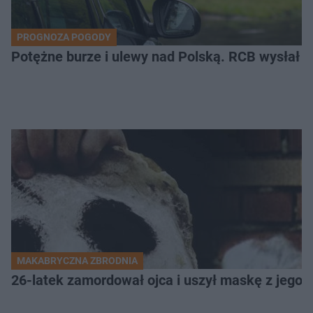
PROGNOZA POGODY
Potężne burze i ulewy nad Polską. RCB wysłał 
MAKABRYCZNA ZBRODNIA
26-latek zamordował ojca i uszył maskę z jego 