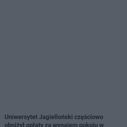
Uniwersytet
Jagielloński
częściowo
obniżył opłaty za wynajem pokoju w