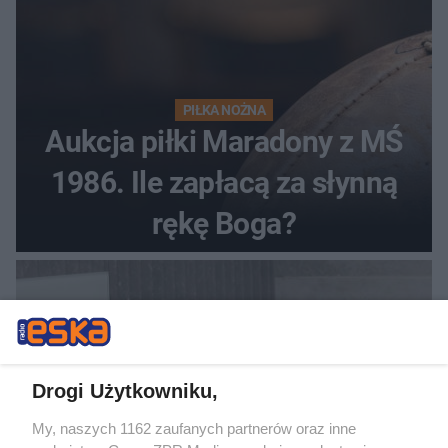
PIŁKA NOŻNA
Aukcja piłki Maradony z MŚ
1986. Ile zapłacą za słynną
rękę Boga?
Drogi Użytkowniku,
My, naszych 1162 zaufanych partnerów oraz inne