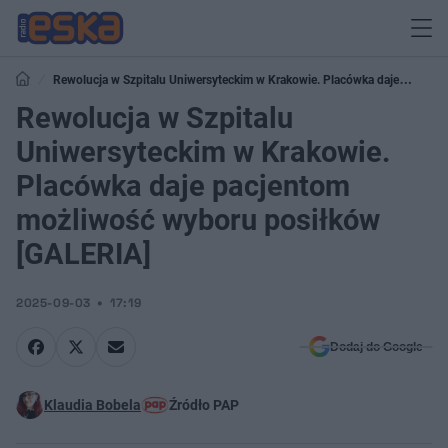
Rewolucja w Szpitalu Uniwersyteckim w Krakowie. Placówka daje
pacjentom możliwość wyboru posiłków [GALERIA]
Rewolucja w Szpitalu
Uniwersyteckim w Krakowie.
Placówka daje pacjentom
możliwość wyboru posiłków
[GALERIA]
2025-09-03
17:19
Dodaj do Google
Klaudia Bobela
Źródło PAP