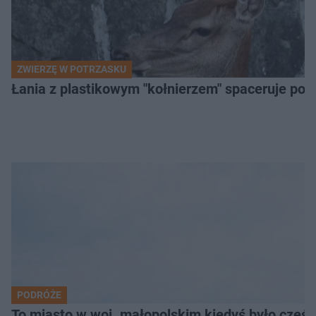
ZWIERZĘ W POTRZASKU
Łania z plastikowym "kołnierzem" spaceruje po s
PODRÓŻE
To miasto w woj. małopolskim kiedyś było części