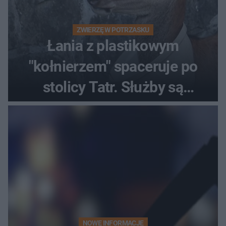
ZWIERZĘ W POTRZASKU
Łania z plastikowym
"kołnierzem" spaceruje po
stolicy Tatr. Służby są
bezradne
NOWE INFORMACJE