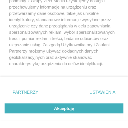
podmioty z Grupy ZPR Media uzyskujemy dostęp i
przechowujemy informacje na urządzeniu oraz
DOMOWE PORZĄDKI
przetwarzamy dane osobowe, takie jak unikalne
Hiszpański sposób na czystą
identyfikatory, standardowe informacje wysyłane przez
urządzenie czy dane przeglądania w celu zapewniania
toaletę. Rozpuszcza kamień i
spersonalizowanych reklam, wybór spersonalizowanych
treści, pomiar reklam i treści, badanie odbiorców oraz
osady przez noc
ulepszanie usług. Za zgodą Użytkownika my i Zaufani
Partnerzy możemy używać dokładnych danych
geolokalizacyjnych oraz aktywnie skanować
charakterystykę urządzenia do celów identyfikacji.
Ponieważ cenimy Twoją prywatność, prosimy o zgodę na
korzystanie z tych technologii poprzez kliknięcie
„Akceptuję”. Zgoda jest dobrowolna i zawsze możesz ją
zmienić/wycofać klikając przycisk ustawień prywatności
PARTNERZY
USTAWIENIA
znajdujący się w lewym dolnym rogu strony
. Niektóre
rodzaje przetwarzania danych nie wymagają zgody
Akceptuję
użytkownika, ale masz prawo sprzeciwić się takiemu
przetwarzaniu. Preferencje będą miały zastosowanie tylko
na tej witrynie.
RZADKIE IMIONA