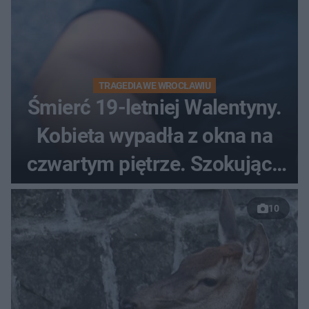
TRAGEDIA WE WROCŁAWIU
Śmierć 19-letniej Walentyny.
Kobieta wypadła z okna na
czwartym piętrze. Szokujące
nagranie trafiło do sieci
10