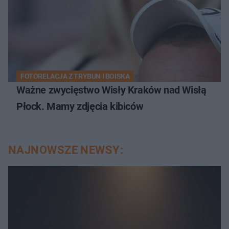
FOTORELACJA Z TRYBUN I BOISKA
Ważne zwycięstwo Wisły Kraków nad Wisłą
Płock. Mamy zdjęcia kibiców
NAJNOWSZE NEWSY: