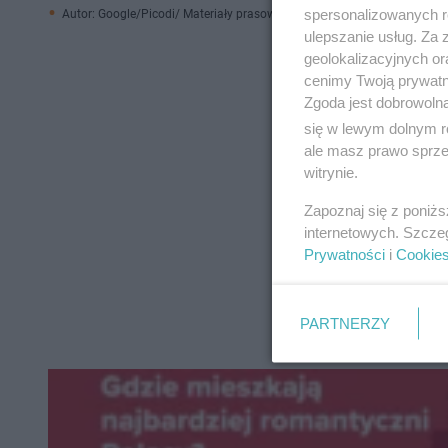
spersonalizowanych re
Autor: Google/Picodi/ Materiały prasowe
ulepszanie usług. Za
geolokalizacyjnych or
cenimy Twoją prywatno
Zgoda jest dobrowoln
się w lewym dolnym r
ale masz prawo sprzec
witrynie.
Zapoznaj się z poniż
internetowych. Szcze
Prywatności
i
Cookie
PARTNERZY