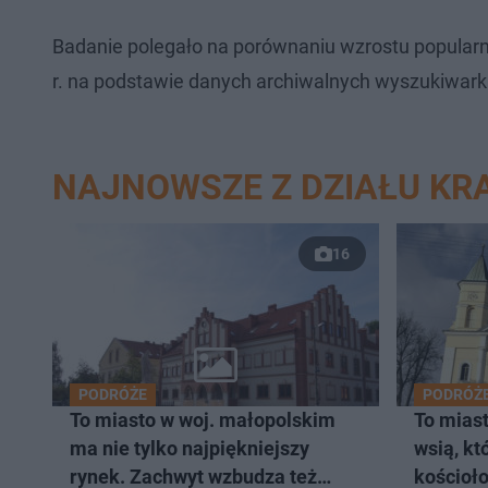
Badanie polegało na porównaniu wzrostu popularn
r. na podstawie danych archiwalnych wyszukiwark
NAJNOWSZE Z DZIAŁU K
16
PODRÓŻE
PODRÓŻ
To miasto w woj. małopolskim
To mias
ma nie tylko najpiękniejszy
wsią, kt
rynek. Zachwyt wzbudza też
kościoło