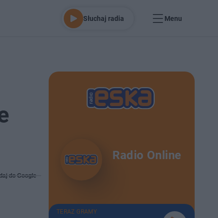
Słuchaj radia
Menu
e
Radio Online
daj do Google
TERAZ GRAMY