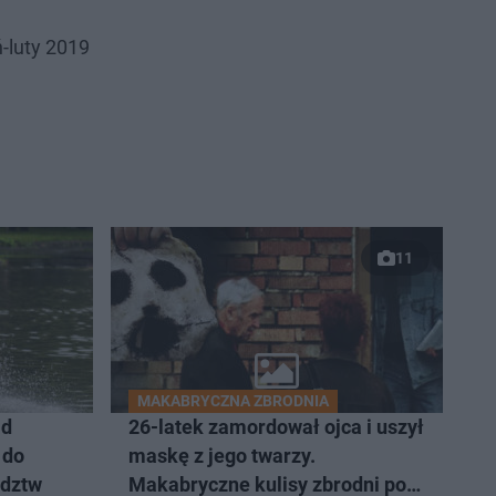
-luty 2019
11
MAKABRYCZNA ZBRODNIA
ad
26-latek zamordował ojca i uszył
 do
maskę z jego twarzy.
dztw
Makabryczne kulisy zbrodni pod