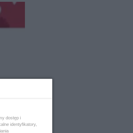
y dostęp i
lne identyfikatory,
iania