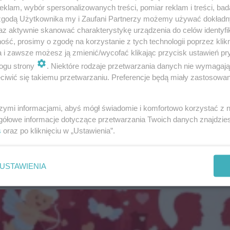
klam, wybór spersonalizowanych treści, pomiar reklam i treści, bad
 zgodą Użytkownika my i Zaufani Partnerzy możemy używać dokład
az aktywnie skanować charakterystykę urządzenia do celów identyfi
ść, prosimy o zgodę na korzystanie z tych technologii poprzez klikn
a i zawsze możesz ją zmienić/wycofać klikając przycisk ustawień pr
ogu strony
. Niektóre rodzaje przetwarzania danych nie wymagaj
iwić się takiemu przetwarzaniu. Preferencje będą miały zastosowanie
szymi informacjami, abyś mógł świadomie i komfortowo korzystać z
gółowe informacje dotyczące przetwarzania Twoich danych znajdzi
s
oraz po kliknięciu w „Ustawienia”.
USTAWIENIA