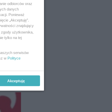
anie odbiorców oraz
nych danych
kacji. Ponieważ
ięcie „Akceptuję”.
ywatności znajdujący
ą zgody użytkownika,
 tylko na tej
 naszych serwisów
esz w
Polityce
Akceptuję