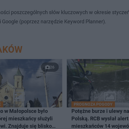
ości poszczególnych słów kluczowych w okresie styczeń
i Google (poprzez narzędzie Keyword Planner).
RAKÓW
26
E
PROGNOZA POGODY
to w Małopolsce było
Potężne burze i ulewy n
órej mieszkańcy służyli
Polską. RCB wysłał alert
wi. Znajduje się blisko
mieszkańców 14 wojewó