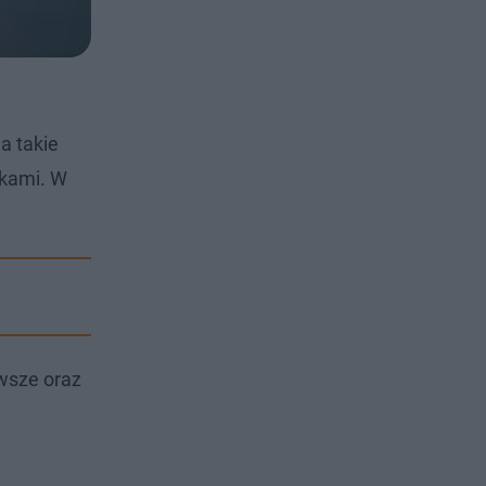
a takie
nkami. W
owsze oraz