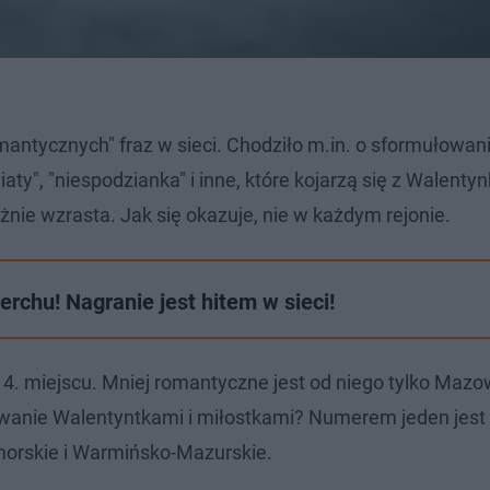
antycznych" fraz w sieci. Chodziło m.in. o sformułowani
iaty", "niespodzianka" i inne, które kojarzą się z Walenty
żnie wzrasta. Jak się okazuje, nie w każdym rejonie.
rchu! Nagranie jest hitem w sieci!
14. miejscu. Mniej romantyczne jest od niego tylko Maz
owanie Walentyntkami i miłostkami? Numerem jeden jest
orskie i Warmińsko-Mazurskie.