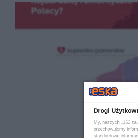
Drogi Użytkow
My, naszych 1162 zau
przechowujemy informa
standardowe informac