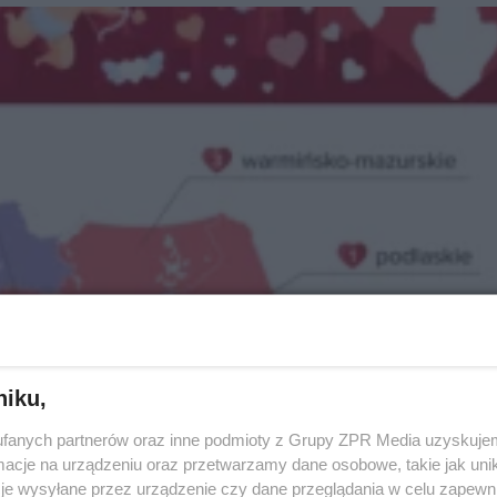
niku,
fanych partnerów oraz inne podmioty z Grupy ZPR Media uzyskujem
cje na urządzeniu oraz przetwarzamy dane osobowe, takie jak unika
je wysyłane przez urządzenie czy dane przeglądania w celu zapewn