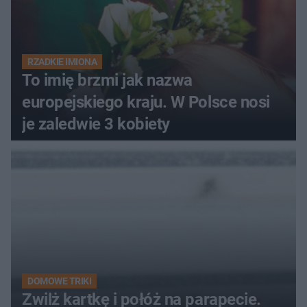
RZADKIE IMIONA
To imię brzmi jak nazwa
europejskiego kraju. W Polsce nosi
je zaledwie 3 kobiety
DOMOWE TRIKI
Zwilż kartkę i połóż na parapecie.