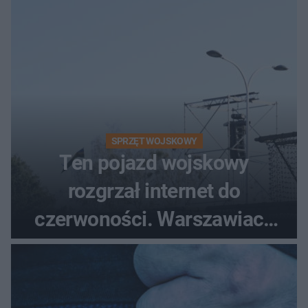
śmigłowiec LPR
SPRZĘT WOJSKOWY
Ten pojazd wojskowy
rozgrzał internet do
czerwoności. Warszawiacy
pytali, czy to Mad Max!