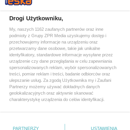
Drogi Użytkowniku,
My, naszych 1162 zaufanych partnerów oraz inne
Żaden utwór zamieszczony w serwisie nie może być powielany i
podmioty z Grupy ZPR Media uzyskujemy dostęp i
rozpowszechniany lub dalej rozpowszechniany w jakikolwiek sposób (w
przechowujemy informacje na urządzeniu oraz
tym także elektroniczny lub mechaniczny) na jakimkolwiek polu
eksploatacji w jakiejkolwiek formie, włącznie z umieszczaniem w
przetwarzamy dane osobowe, takie jak unikalne
Internecie bez pisemnej zgody właściciela praw. Jakiekolwiek użycie lub
identyfikatory, standardowe informacje wysyłane przez
wykorzystanie utworów w całości lub w części z naruszeniem prawa,
tzn. bez właściwej zgody, jest zabronione pod groźbą kary i może być
urządzenie czy dane przeglądania w celu zapewniania
ścigane prawnie.
spersonalizowanych reklam, wybór spersonalizowanych
treści, pomiar reklam i treści, badanie odbiorców oraz
ulepszanie usług. Za zgodą Użytkownika my i Zaufani
Partnerzy możemy używać dokładnych danych
geolokalizacyjnych oraz aktywnie skanować
charakterystykę urządzenia do celów identyfikacji.
Ponieważ cenimy Twoją prywatność, prosimy o zgodę na
O nas
korzystanie z tych technologii poprzez kliknięcie
Informacje prawne
„Akceptuję”. Zgoda jest dobrowolna i zawsze możesz ją
zmienić/wycofać klikając przycisk ustawień prywatności
PARTNERZY
USTAWIENIA
Nasze serwisy