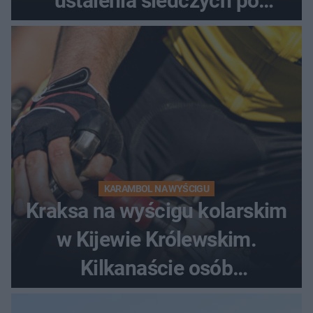
ustalenia śledczych po
dramatycznej akcji
KARAMBOL NA WYŚCIGU
Kraksa na wyścigu kolarskim
w Kijewie Królewskim.
Kilkanaście osób
poszkodowanych, lądował