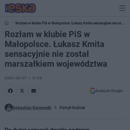
Rozłam w klubie PiS w Małopolsce. Łukasz Kmita sensacyjnie nie został
marszałkiem województwa
Rozłam w klubie PiS w
Małopolsce. Łukasz Kmita
sensacyjnie nie został
marszałkiem województwa
2024-05-07
17:59
Dodaj do Google
Sebastian Kaniewski
Patryk Kubiak
Do dużej sensacji doszło podczas