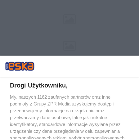
Drogi Użytkowniku,
My, naszych 1162 zaufanych partnerów oraz inne
Żaden utwór zamieszczony w serwisie nie może być powielany i
podmioty z Grupy ZPR Media uzyskujemy dostęp i
rozpowszechniany lub dalej rozpowszechniany w jakikolwiek sposób (w
tym także elektroniczny lub mechaniczny) na jakimkolwiek polu
przechowujemy informacje na urządzeniu oraz
eksploatacji w jakiejkolwiek formie, włącznie z umieszczaniem w Internecie
przetwarzamy dane osobowe, takie jak unikalne
bez pisemnej zgody właściciela praw. Jakiekolwiek użycie lub
identyfikatory, standardowe informacje wysyłane przez
wykorzystanie utworów w całości lub w części z naruszeniem prawa, tzn.
bez właściwej zgody, jest zabronione pod groźbą kary i może być ścigane
urządzenie czy dane przeglądania w celu zapewniania
prawnie.
spersonalizowanych reklam, wybór spersonalizowanych