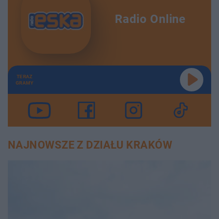
Radio Online
TERAZ
GRAMY
NAJNOWSZE Z DZIAŁU KRAKÓW