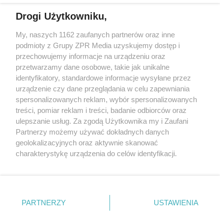
Drogi Użytkowniku,
My, naszych 1162 zaufanych partnerów oraz inne
Żaden utwór zamieszczony w serwisie nie może być powielany i
podmioty z Grupy ZPR Media uzyskujemy dostęp i
rozpowszechniany lub dalej rozpowszechniany w jakikolwiek sposób (w
przechowujemy informacje na urządzeniu oraz
tym także elektroniczny lub mechaniczny) na jakimkolwiek polu
eksploatacji w jakiejkolwiek formie, włącznie z umieszczaniem w
przetwarzamy dane osobowe, takie jak unikalne
Internecie bez pisemnej zgody właściciela praw. Jakiekolwiek użycie lub
identyfikatory, standardowe informacje wysyłane przez
wykorzystanie utworów w całości lub w części z naruszeniem prawa,
tzn. bez właściwej zgody, jest zabronione pod groźbą kary i może być
urządzenie czy dane przeglądania w celu zapewniania
ścigane prawnie.
spersonalizowanych reklam, wybór spersonalizowanych
treści, pomiar reklam i treści, badanie odbiorców oraz
ulepszanie usług. Za zgodą Użytkownika my i Zaufani
Partnerzy możemy używać dokładnych danych
geolokalizacyjnych oraz aktywnie skanować
charakterystykę urządzenia do celów identyfikacji.
Ponieważ cenimy Twoją prywatność, prosimy o zgodę na
O nas
korzystanie z tych technologii poprzez kliknięcie
Informacje prawne
„Akceptuję”. Zgoda jest dobrowolna i zawsze możesz ją
zmienić/wycofać klikając przycisk ustawień prywatności
PARTNERZY
USTAWIENIA
Nasze serwisy
znajdujący się w lewym dolnym rogu strony
. Niektóre