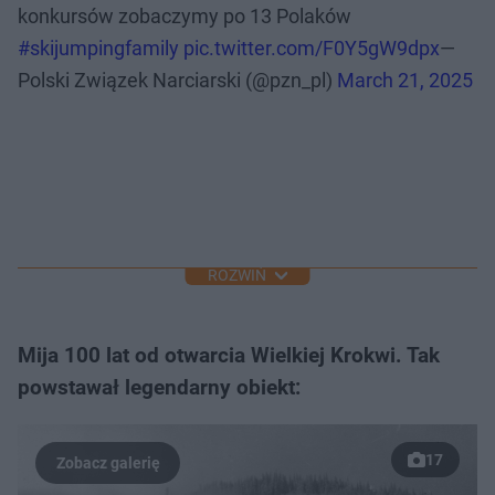
konkursów zobaczymy po 13 Polaków
#skijumpingfamily
pic.twitter.com/F0Y5gW9dpx
—
Polski Związek Narciarski (@pzn_pl)
March 21, 2025
ROZWIŃ
Mija 100 lat od otwarcia Wielkiej Krokwi. Tak
powstawał legendarny obiekt:
17