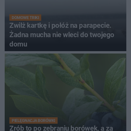
DOMOWE TRIKI
Zwilż kartkę i połóż na parapecie.
Żadna mucha nie wleci do twojego
domu
PIELĘGNACJA BORÓWKI
Zrób to po zebraniu borówek, a za