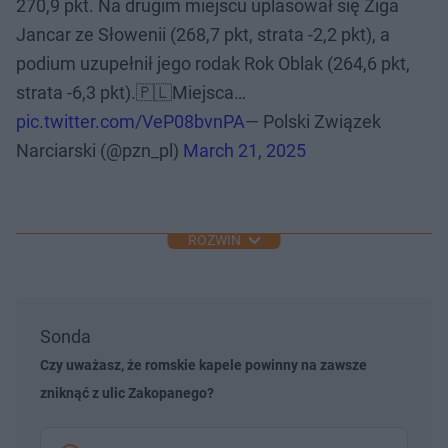
270,9 pkt. Na drugim miejscu uplasował się Ziga
Jancar ze Słowenii (268,7 pkt, strata -2,2 pkt), a
podium uzupełnił jego rodak Rok Oblak (264,6 pkt,
strata -6,3 pkt).🇵🇱Miejsca…
pic.twitter.com/VeP08bvnPA
— Polski Związek
Narciarski (@pzn_pl)
March 21, 2025
ROZWIŃ
Sonda
Czy uważasz, że romskie kapele powinny na zawsze
zniknąć z ulic Zakopanego?