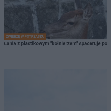
ZWIERZĘ W POTRZASKU
Łania z plastikowym "kołnierzem" spaceruje po s