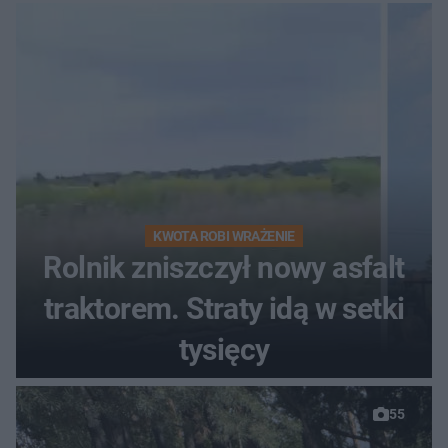
zgłosił
KWOTA ROBI WRAŻENIE
Rolnik zniszczył nowy asfalt
traktorem. Straty idą w setki
tysięcy
55