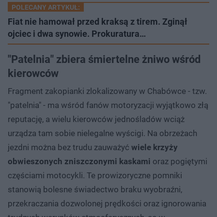
POLECANY ARTYKUŁ:
Fiat nie hamował przed kraksą z tirem. Zginął
ojciec i dwa synowie. Prokuratura…
"Patelnia" zbiera śmiertelne żniwo wśród
kierowców
Fragment zakopianki zlokalizowany w Chabówce - tzw.
"patelnia" - ma wśród fanów motoryzacji wyjątkowo złą
reputację, a wielu kierowców jednośladów wciąż
urządza tam sobie nielegalne wyścigi. Na obrzeżach
jezdni można bez trudu zauważyć
wiele krzyży
obwieszonych zniszczonymi kaskami
oraz pogiętymi
częściami motocykli. Te prowizoryczne pomniki
stanowią bolesne świadectwo braku wyobraźni,
przekraczania dozwolonej prędkości oraz ignorowania