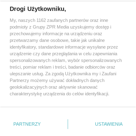
Drogi Użytkowniku,
My, naszych 1162 zaufanych partnerów oraz inne
Żaden utwór zamieszczony w serwisie nie może być powielany i
podmioty z Grupy ZPR Media uzyskujemy dostęp i
rozpowszechniany lub dalej rozpowszechniany w jakikolwiek sposób (w
przechowujemy informacje na urządzeniu oraz
tym także elektroniczny lub mechaniczny) na jakimkolwiek polu
eksploatacji w jakiejkolwiek formie, włącznie z umieszczaniem w
przetwarzamy dane osobowe, takie jak unikalne
Internecie bez pisemnej zgody właściciela praw. Jakiekolwiek użycie lub
identyfikatory, standardowe informacje wysyłane przez
wykorzystanie utworów w całości lub w części z naruszeniem prawa,
tzn. bez właściwej zgody, jest zabronione pod groźbą kary i może być
urządzenie czy dane przeglądania w celu zapewniania
ścigane prawnie.
spersonalizowanych reklam, wybór spersonalizowanych
treści, pomiar reklam i treści, badanie odbiorców oraz
ulepszanie usług. Za zgodą Użytkownika my i Zaufani
Partnerzy możemy używać dokładnych danych
geolokalizacyjnych oraz aktywnie skanować
charakterystykę urządzenia do celów identyfikacji.
Ponieważ cenimy Twoją prywatność, prosimy o zgodę na
O nas
korzystanie z tych technologii poprzez kliknięcie
Informacje prawne
„Akceptuję”. Zgoda jest dobrowolna i zawsze możesz ją
zmienić/wycofać klikając przycisk ustawień prywatności
PARTNERZY
USTAWIENIA
Nasze serwisy
znajdujący się w lewym dolnym rogu strony
. Niektóre
rodzaje przetwarzania danych nie wymagają zgody