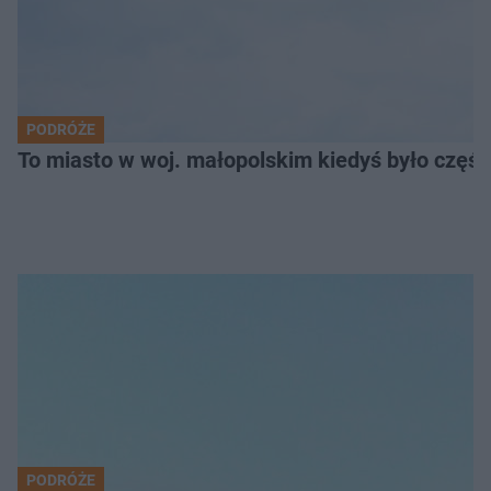
PODRÓŻE
To miasto w woj. małopolskim kiedyś było części
PODRÓŻE