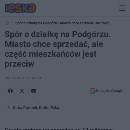
Spór o działkę na Podgórzu. Miasto chce sprzedać, ale część
mieszkańców jest przeciw
Spór o działkę na Podgórzu.
Miasto chce sprzedać, ale
część mieszkańców jest
przeciw
2022-02-10
13:29
Dodaj do Google
Kuba Paduch, Radio Eska
Grunty gminne na sprzedaż za 12 milionów