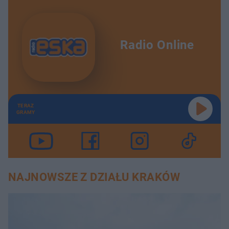
Radio Online
TERAZ
GRAMY
NAJNOWSZE Z DZIAŁU KRAKÓW