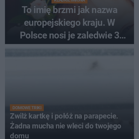
To imię brzmi jak nazwa
europejskiego kraju. W
Polsce nosi je zaledwie 3
kobiety
DOMOWE TRIKI
Zwilż kartkę i połóż na parapecie.
Żadna mucha nie wleci do twojego
domu