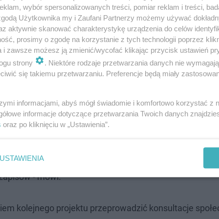
klam, wybór spersonalizowanych treści, pomiar reklam i treści, bad
 zgodą Użytkownika my i Zaufani Partnerzy możemy używać dokład
az aktywnie skanować charakterystykę urządzenia do celów identyfi
ść, prosimy o zgodę na korzystanie z tych technologii poprzez klikn
a i zawsze możesz ją zmienić/wycofać klikając przycisk ustawień pr
ogu strony
. Niektóre rodzaje przetwarzania danych nie wymagaj
iwić się takiemu przetwarzaniu. Preferencje będą miały zastosowanie
ma dalsza praca nad tym planem, również z
szymi informacjami, abyś mógł świadomie i komfortowo korzystać z
a komisji planowania przestrzennego
gółowe informacje dotyczące przetwarzania Twoich danych znajdzi
s
oraz po kliknięciu w „Ustawienia”.
w, czy jest szansa zmienić ten plan tak aby
enie spornym "Ogrodnika" wpisać teren
USTAWIENIA
odpowiedzieli, że tak, my jako Radni mamy
zapisów - mówi.
em kolejnego projektu przeprowadzić konsultacje społe