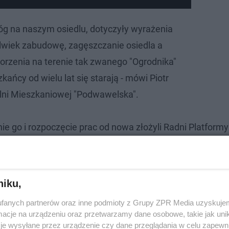
óg na naszym osiedlu, dotyczyły wyrażenia
lwiek zabudowę, zagęszczanie osiedla a
orzenia na terenie tak zwanego "Ogrodnika"
kańcy od wielu lat się starają - mówi Piotr
lni Mieszkaniowej "Podwawelska".
ie go i rozpoczęcie prac od nowa złożyli Radni Platformy
 błąd.
niku,
fanych partnerów oraz inne podmioty z Grupy ZPR Media uzyskujem
cje na urządzeniu oraz przetwarzamy dane osobowe, takie jak unika
je wysyłane przez urządzenie czy dane przeglądania w celu zapewn