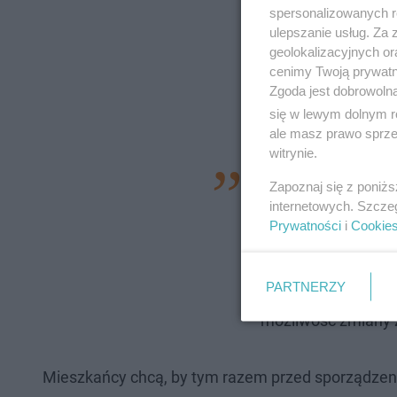
spersonalizowanych re
ulepszanie usług. Za
geolokalizacyjnych or
cenimy Twoją prywatno
Zgoda jest dobrowoln
się w lewym dolnym r
ale masz prawo sprzec
witrynie.
Dużo więcej sensu 
Zapoznaj się z poniż
tego względu, że n
internetowych. Szcze
Prywatności
i
Cookie
pytaliśmy urzędnikó
na przykład na ter
PARTNERZY
zielony. Urzędnicy 
możliwość zmiany 
Mieszkańcy chcą, by tym razem przed sporządzeni