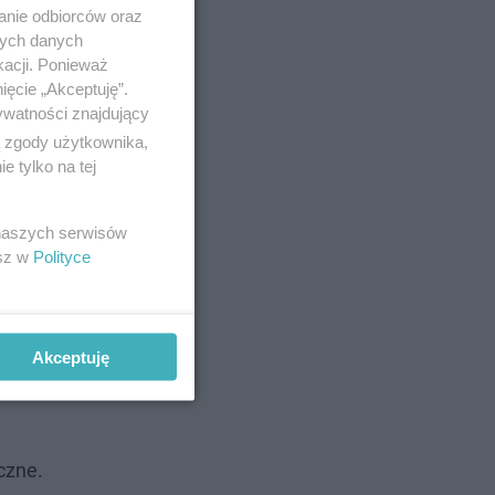
anie odbiorców oraz
nych danych
kacji. Ponieważ
ięcie „Akceptuję”.
ywatności znajdujący
ą zgody użytkownika,
 tylko na tej
 naszych serwisów
esz w
Polityce
Akceptuję
czne.