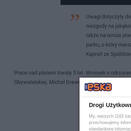
Uwagi dotyczyły dr
niezgody na jakąko
także na temat utw
parku, o który miesz
Kaproń ze Spółdzie
Prace nad planem trwały 5 lat. Wniosek o odrzucen
Obywatelskiej. Michał Drewnicki z PiS uważa, że to
Drogi Użytkow
My, naszych 1162 zau
przechowujemy informa
standardowe informac