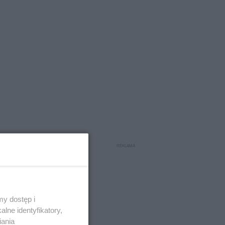
y dostęp i
lne identyfikatory,
iania