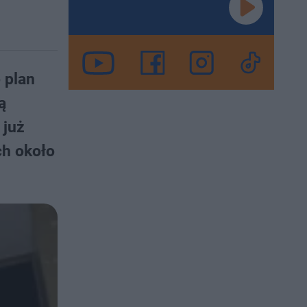
 plan
ą
 już
ch około