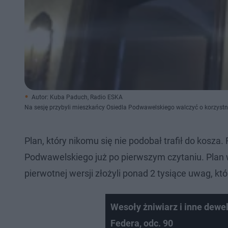
Autor: Kuba Paduch, Radio ESKA
Na sesję przybyli mieszkańcy Osiedla Podwawelskiego walczyć o korzystn
Plan, który nikomu się nie podobał trafił do kosz
Podwawelskiego już po pierwszym czytaniu. Plan 
pierwotnej wersji złożyli ponad 2 tysiące uwag, kt
Wesoły żniwiarz i inne dewe
Federa, odc. 90