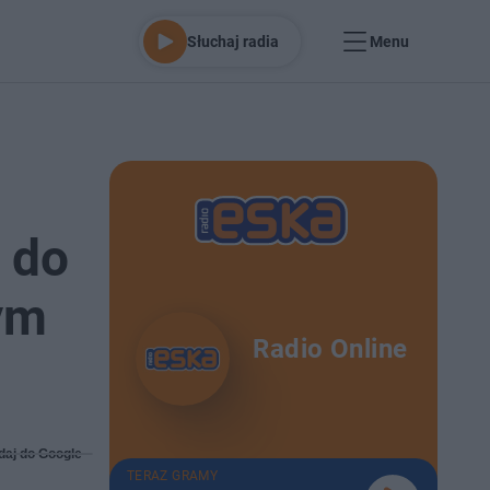
Słuchaj radia
Menu
 do
zym
Radio Online
daj do Google
TERAZ GRAMY