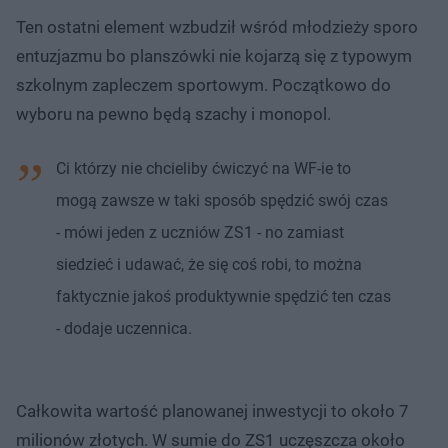
Ten ostatni element wzbudził wśród młodzieży sporo
entuzjazmu bo planszówki nie kojarzą się z typowym
szkolnym zapleczem sportowym. Początkowo do
wyboru na pewno będą szachy i monopol.
Ci którzy nie chcieliby ćwiczyć na WF-ie to
mogą zawsze w taki sposób spędzić swój czas
- mówi jeden z uczniów ZS1 - no zamiast
siedzieć i udawać, że się coś robi, to można
faktycznie jakoś produktywnie spędzić ten czas
- dodaje uczennica.
Całkowita wartość planowanej inwestycji to około 7
milionów złotych. W sumie do ZS1 uczęszcza około