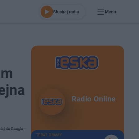
Słuchaj radia
Menu
im
ejna
Radio Online
daj do Google
TERAZ GRAMY