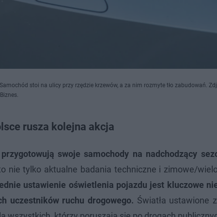
Samochód stoi na ulicy przy rzędzie krzewów, a za nim rozmyte tło zabudowań. Zdję
Biznes.
lsce rusza kolejna akcja
ie przygotowują swoje samochody na nadchodzący se
to nie tylko aktualne badania techniczne i zimowe/wie
dnie ustawienie oświetlenia pojazdu jest kluczowe nie
ych uczestników ruchu drogowego.
Światła ustawione zb
wszystkich, którzy poruszają się po drogach publiczny