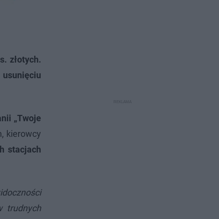
. złotych.
 usunięciu
nii „Twoje
, kierowcy
h stacjach
idoczności
w trudnych