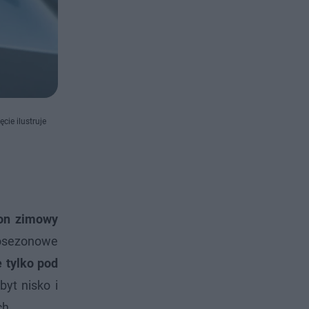
cie ilustruje
zon zimowy
losezonowe
 tylko pod
yt nisko i
ch.