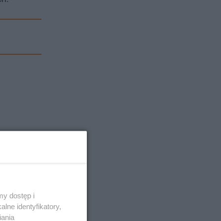
y dostęp i
lne identyfikatory,
iania