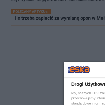
POLECANY ARTYKUŁ:
Ile trzeba zapłacić za wymianę opon w M
Drogi Użytkow
My, naszych 1162 zau
przechowujemy informa
standardowe informac