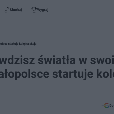
Słuchaj
Wygraj
sce startuje kolejna akcja
wdzisz światła w swo
opolsce startuje kol
Do