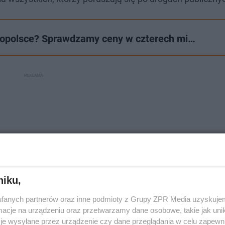
ałopolsce? Sprawdzamy ceny w czterech mi…
niku,
fanych partnerów oraz inne podmioty z Grupy ZPR Media uzyskujem
cje na urządzeniu oraz przetwarzamy dane osobowe, takie jak unika
je wysyłane przez urządzenie czy dane przeglądania w celu zapewn