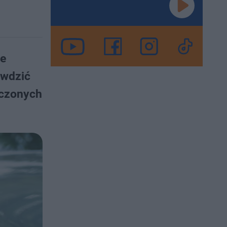
ze
awdzić
aczonych