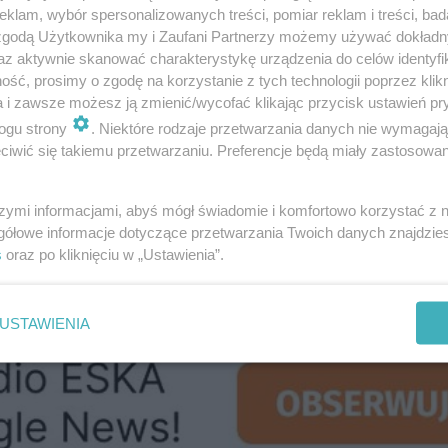
klam, wybór spersonalizowanych treści, pomiar reklam i treści, bad
Biedrzyckiej" | 2025 10 21
 zgodą Użytkownika my i Zaufani Partnerzy możemy używać dokład
az aktywnie skanować charakterystykę urządzenia do celów identyfi
ść, prosimy o zgodę na korzystanie z tych technologii poprzez klikn
asięg oświetlenia drogi, utrudniając dostrzeganie pi
a i zawsze możesz ją zmienić/wycofać klikając przycisk ustawień pr
iatła oślepiają innych uczestników ruchu. Przy tej ok
ogu strony
. Niektóre rodzaje przetwarzania danych nie wymagaj
iwić się takiemu przetwarzaniu. Preferencje będą miały zastosowanie
ie retrofitów LED, że jakakolwiek modyfikacja reflek
rzepisy powoli się zmieniają, to
stosowanie zamiennik
szymi informacjami, abyś mógł świadomie i komfortowo korzystać z
bronione.
Nieprawidłowo wypoziomowane mogą p
gółowe informacje dotyczące przetwarzania Twoich danych znajdzi
owadzić do mechanicznych uszkodzeń w konstrukcji klos
s
oraz po kliknięciu w „Ustawienia”.
USTAWIENIA