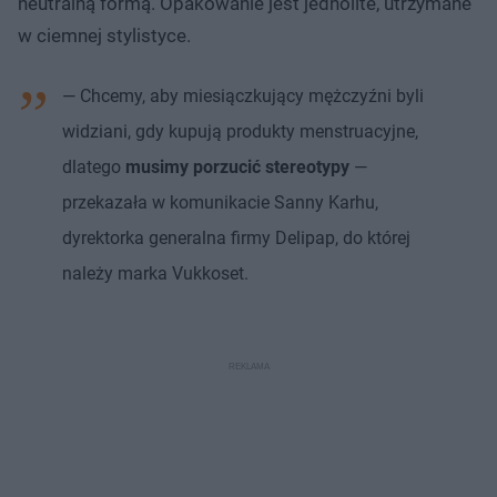
neutralną formą. Opakowanie jest jednolite, utrzymane
w ciemnej stylistyce.
— Chcemy, aby miesiączkujący mężczyźni byli
widziani, gdy kupują produkty menstruacyjne,
dlatego
musimy porzucić stereotypy
—
przekazała w komunikacie Sanny Karhu,
dyrektorka generalna firmy Delipap, do której
należy marka Vukkoset.