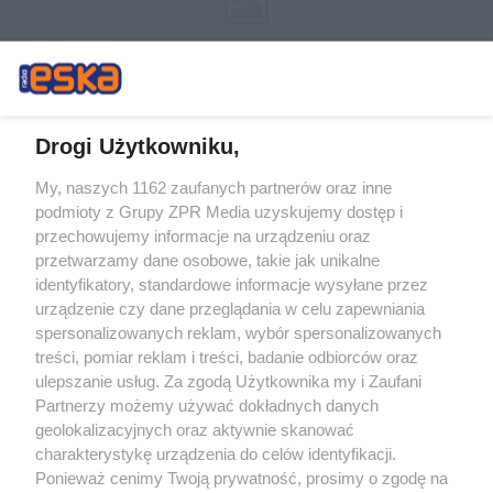
Drogi Użytkowniku,
My, naszych 1162 zaufanych partnerów oraz inne
Żaden utwór zamieszczony w serwisie nie może być powielany i
podmioty z Grupy ZPR Media uzyskujemy dostęp i
rozpowszechniany lub dalej rozpowszechniany w jakikolwiek sposób (w
tym także elektroniczny lub mechaniczny) na jakimkolwiek polu
przechowujemy informacje na urządzeniu oraz
eksploatacji w jakiejkolwiek formie, włącznie z umieszczaniem w Internecie
przetwarzamy dane osobowe, takie jak unikalne
bez pisemnej zgody właściciela praw. Jakiekolwiek użycie lub
identyfikatory, standardowe informacje wysyłane przez
wykorzystanie utworów w całości lub w części z naruszeniem prawa, tzn.
bez właściwej zgody, jest zabronione pod groźbą kary i może być ścigane
urządzenie czy dane przeglądania w celu zapewniania
prawnie.
spersonalizowanych reklam, wybór spersonalizowanych
treści, pomiar reklam i treści, badanie odbiorców oraz
ulepszanie usług. Za zgodą Użytkownika my i Zaufani
Partnerzy możemy używać dokładnych danych
geolokalizacyjnych oraz aktywnie skanować
charakterystykę urządzenia do celów identyfikacji.
Ponieważ cenimy Twoją prywatność, prosimy o zgodę na
O nas