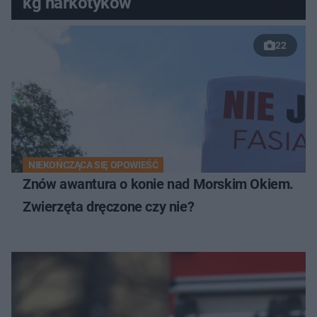
kg narkotyków
22
NIEKOŃCZĄCA SIĘ OPOWIEŚĆ
Znów awantura o konie nad Morskim Okiem.
Zwierzęta dręczone czy nie?