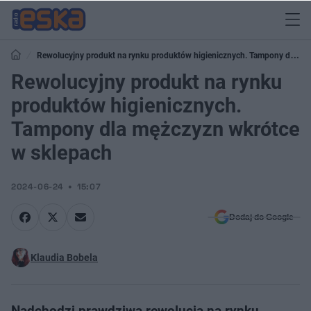
Rewolucyjny produkt na rynku produktów higienicznych. Tampony dla
mężczyzn wkrótce w sklepach
Rewolucyjny produkt na rynku
produktów higienicznych.
Tampony dla mężczyzn wkrótce
w sklepach
2024-06-24
15:07
Dodaj do Google
Klaudia Bobela
Nadchodzi prawdziwa rewolucja na rynku