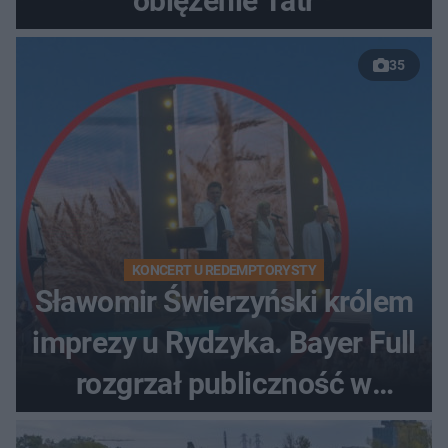
oblężenie Tatr
35
KONCERT U REDEMPTORYSTY
Sławomir Świerzyński królem
imprezy u Rydzyka. Bayer Full
rozgrzał publiczność w
Toruniu