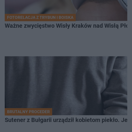
FOTORELACJA Z TRYBUN I BOISKA
Ważne zwycięstwo Wisły Kraków nad Wisłą Płoc
BRUTALNY PROCEDER
Sutener z Bułgarii urządził kobietom piekło. Jedn