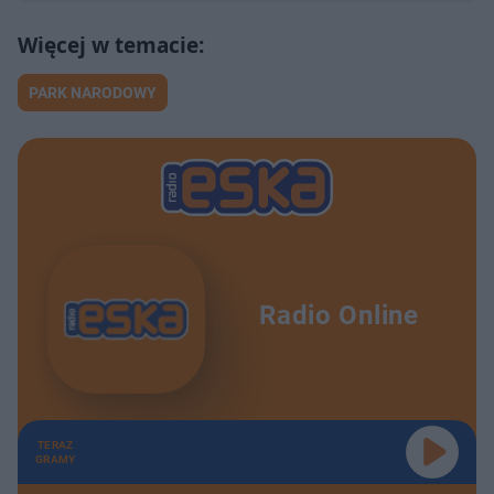
PARK NARODOWY
Radio Online
TERAZ
GRAMY