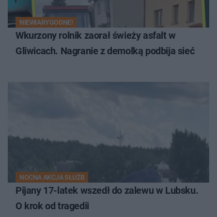
NIEWIARYGODNE!
Wkurzony rolnik zaorał świeży asfalt w
Gliwicach. Nagranie z demolką podbija sieć
NOCNA AKCJA SŁUŻB
Pijany 17-latek wszedł do zalewu w Lubsku.
O krok od tragedii