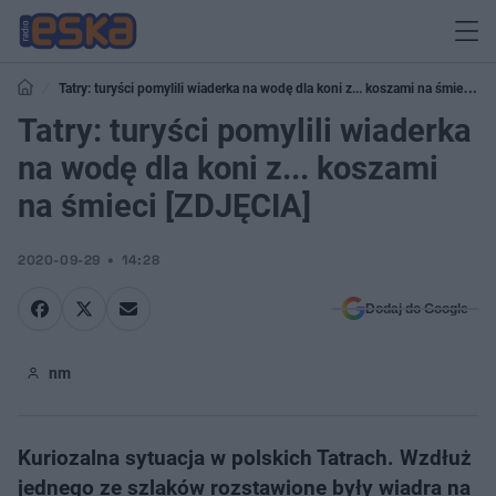
Tatry: turyści pomylili wiaderka na wodę dla koni z... koszami na śmieci
[ZDJĘCIA]
Tatry: turyści pomylili wiaderka
na wodę dla koni z... koszami
na śmieci [ZDJĘCIA]
2020-09-29
14:28
Dodaj do Google
nm
Kuriozalna sytuacja w polskich Tatrach. Wzdłuż
jednego ze szlaków rozstawione były wiadra na