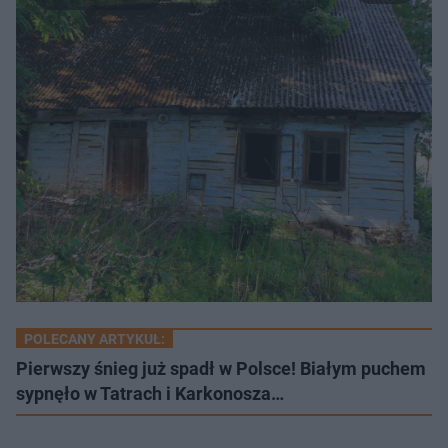
POLECANY ARTYKUŁ:
Pierwszy śnieg już spadł w Polsce! Białym puchem
sypnęło w Tatrach i Karkonosza…