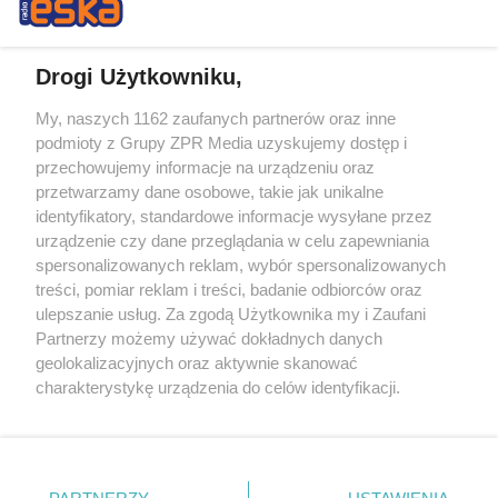
Drogi Użytkowniku,
My, naszych 1162 zaufanych partnerów oraz inne
Żaden utwór zamieszczony w serwisie nie może być powielany i
podmioty z Grupy ZPR Media uzyskujemy dostęp i
rozpowszechniany lub dalej rozpowszechniany w jakikolwiek sposób (w
przechowujemy informacje na urządzeniu oraz
tym także elektroniczny lub mechaniczny) na jakimkolwiek polu
eksploatacji w jakiejkolwiek formie, włącznie z umieszczaniem w
przetwarzamy dane osobowe, takie jak unikalne
Internecie bez pisemnej zgody właściciela praw. Jakiekolwiek użycie lub
identyfikatory, standardowe informacje wysyłane przez
wykorzystanie utworów w całości lub w części z naruszeniem prawa,
tzn. bez właściwej zgody, jest zabronione pod groźbą kary i może być
urządzenie czy dane przeglądania w celu zapewniania
ścigane prawnie.
spersonalizowanych reklam, wybór spersonalizowanych
treści, pomiar reklam i treści, badanie odbiorców oraz
ulepszanie usług. Za zgodą Użytkownika my i Zaufani
Partnerzy możemy używać dokładnych danych
geolokalizacyjnych oraz aktywnie skanować
charakterystykę urządzenia do celów identyfikacji.
Ponieważ cenimy Twoją prywatność, prosimy o zgodę na
O nas
korzystanie z tych technologii poprzez kliknięcie
Informacje prawne
„Akceptuję”. Zgoda jest dobrowolna i zawsze możesz ją
zmienić/wycofać klikając przycisk ustawień prywatności