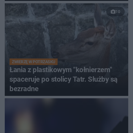
nagranie trafiło do sieci
10
ZWIERZĘ W POTRZASKU
Łania z plastikowym "kołnierzem"
spaceruje po stolicy Tatr. Służby są
bezradne