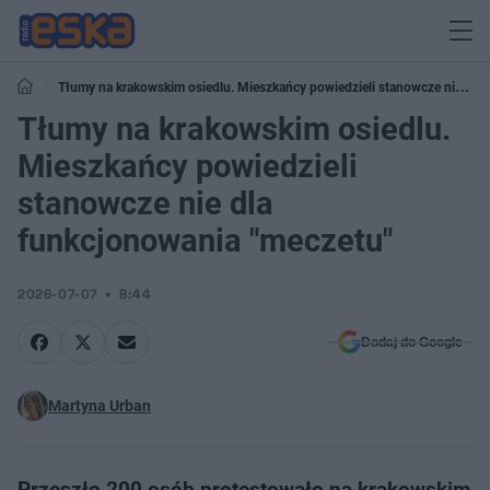
Tłumy na krakowskim osiedlu. Mieszkańcy powiedzieli stanowcze nie dla
funkcjonowania "meczetu"
Tłumy na krakowskim osiedlu.
Mieszkańcy powiedzieli
stanowcze nie dla
funkcjonowania "meczetu"
2026-07-07
8:44
Dodaj do Google
Martyna Urban
Przeszło 200 osób protestowało na krakowskim