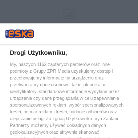
Drogi Użytkowniku,
My, naszych 1162 zaufanych partnerów oraz inne
Żaden utwór zamieszczony w serwisie nie może być powielany i
podmioty z Grupy ZPR Media uzyskujemy dostęp i
rozpowszechniany lub dalej rozpowszechniany w jakikolwiek sposób (w
tym także elektroniczny lub mechaniczny) na jakimkolwiek polu
przechowujemy informacje na urządzeniu oraz
eksploatacji w jakiejkolwiek formie, włącznie z umieszczaniem w Internecie
przetwarzamy dane osobowe, takie jak unikalne
bez pisemnej zgody właściciela praw. Jakiekolwiek użycie lub
wykorzystanie utworów w całości lub w części z naruszeniem prawa, tzn.
identyfikatory, standardowe informacje wysyłane przez
bez właściwej zgody, jest zabronione pod groźbą kary i może być ścigane
urządzenie czy dane przeglądania w celu zapewniania
prawnie.
spersonalizowanych reklam, wybór spersonalizowanych
treści, pomiar reklam i treści, badanie odbiorców oraz
ulepszanie usług. Za zgodą Użytkownika my i Zaufani
Partnerzy możemy używać dokładnych danych
geolokalizacyjnych oraz aktywnie skanować