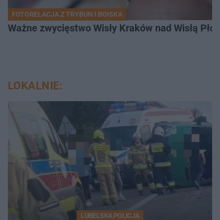
FOTORELACJA Z TRYBUN I BOISKA
Ważne zwycięstwo Wisły Kraków nad Wisłą Płoc
LOKALNIE:
LUBELSKA POLICJA