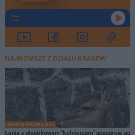
TERAZ
GRAMY
NAJNOWSZE Z DZIAŁU KRAKÓW
ZWIERZĘ W POTRZASKU
Łania z plastikowym "kołnierzem" spaceruje po s