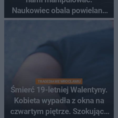
Naukowiec obala powielane
od lat mity na ich temat
TRAGEDIA WE WROCŁAWIU
Śmierć 19-letniej Walentyny.
Kobieta wypadła z okna na
czwartym piętrze. Szokujące