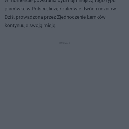
w momencie powstania była najmniejszą tego typu
placówką w Polsce, licząc zaledwie dwóch uczniów.
Dziś, prowadzona przez Zjednoczenie Łemków,
kontynuuje swoją misję.