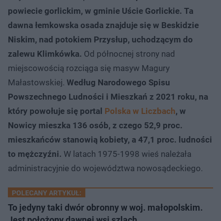
powiecie gorlickim, w gminie Uście Gorlickie. Ta
dawna łemkowska osada znajduje się w Beskidzie
Niskim, nad potokiem Przysłup, uchodzącym do
zalewu Klimkówka.
Od północnej strony nad
miejscowością rozciąga się masyw Magury
Małastowskiej.
Według Narodowego Spisu
Powszechnego Ludności i Mieszkań z 2021 roku, na
który powołuje się portal
Polska w Liczbach
, w
Nowicy mieszka 136 osób, z czego 52,9 proc.
mieszkańców stanowią kobiety, a 47,1 proc. ludności
to mężczyźni.
W latach 1975-1998 wieś należała
administracyjnie do województwa nowosądeckiego.
POLECANY ARTYKUŁ:
To jedyny taki dwór obronny w woj. małopolskim.
Jest położony dawnej wsi szlach…