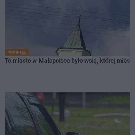
PODRÓŻE
To miasto w Małopolsce było wsią, której mieszk