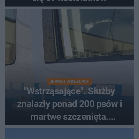
DRAMAT W KIELCACH
"Wstrząsające". Służby
znalazły ponad 200 psów i
martwe szczenięta.
Zatrzymano 35-latka