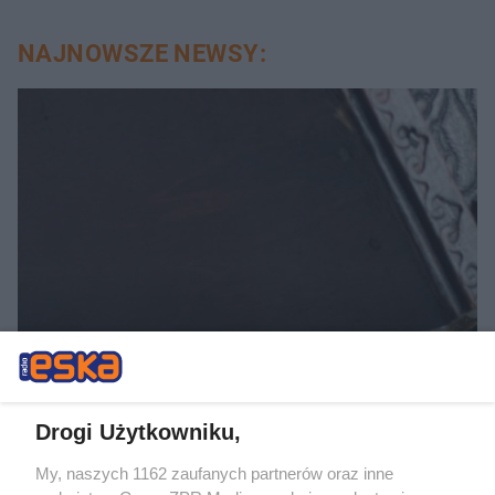
NAJNOWSZE NEWSY:
SPRAWDZONE SPOSOBY
Twoja biżuteria pociemniała?
Włóż kawałek tego do
Drogi Użytkowniku,
szuflady i zapomnij o tym
My, naszych 1162 zaufanych partnerów oraz inne