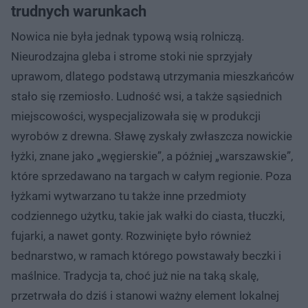
trudnych warunkach
Nowica nie była jednak typową wsią rolniczą.
Nieurodzajna gleba i strome stoki nie sprzyjały
uprawom, dlatego podstawą utrzymania mieszkańców
stało się rzemiosło. Ludność wsi, a także sąsiednich
miejscowości, wyspecjalizowała się w produkcji
wyrobów z drewna. Sławę zyskały zwłaszcza nowickie
łyżki, znane jako „węgierskie”, a później „warszawskie”,
które sprzedawano na targach w całym regionie. Poza
łyżkami wytwarzano tu także inne przedmioty
codziennego użytku, takie jak wałki do ciasta, tłuczki,
fujarki, a nawet gonty. Rozwinięte było również
bednarstwo, w ramach którego powstawały beczki i
maślnice. Tradycja ta, choć już nie na taką skalę,
przetrwała do dziś i stanowi ważny element lokalnej