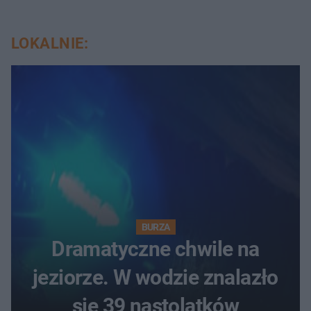
LOKALNIE:
BURZA
Dramatyczne chwile na
jeziorze. W wodzie znalazło
się 39 nastolatków