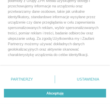
podmioty z Grupy ZPR Media uzyskujemy dostęp i
problemie. Sposób na
przechowujemy informacje na urządzeniu oraz
przetwarzamy dane osobowe, takie jak unikalne
pociemniałą biżuterię
identyfikatory, standardowe informacje wysyłane przez
urządzenie czy dane przeglądania w celu zapewniania
spersonalizowanych reklam, wybór spersonalizowanych
treści, pomiar reklam i treści, badanie odbiorców oraz
ulepszanie usług. Za zgodą Użytkownika my i Zaufani
Partnerzy możemy używać dokładnych danych
geolokalizacyjnych oraz aktywnie skanować
charakterystykę urządzenia do celów identyfikacji.
Ponieważ cenimy Twoją prywatność, prosimy o zgodę na
DOMOWE TRIKI
korzystanie z tych technologii poprzez kliknięcie
Zwilż kartkę i połóż na
„Akceptuję”. Zgoda jest dobrowolna i zawsze możesz ją
zmienić/wycofać klikając przycisk ustawień prywatności
parapecie. Żadna mucha nie
PARTNERZY
USTAWIENIA
znajdujący się w lewym dolnym rogu strony
. Niektóre
wleci do twojego domu
rodzaje przetwarzania danych nie wymagają zgody
Akceptuję
użytkownika, ale masz prawo sprzeciwić się takiemu
przetwarzaniu. Preferencje będą miały zastosowanie tylko
na tej witrynie.