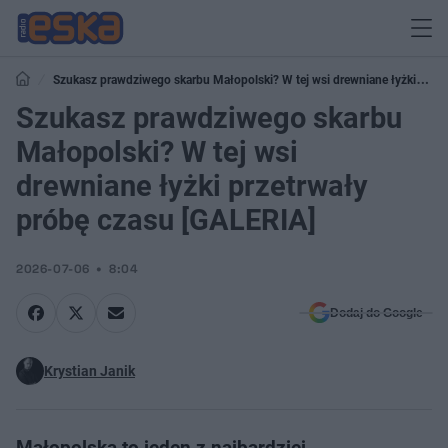
Szukasz prawdziwego skarbu Małopolski? W tej wsi drewniane łyżki
przetrwały próbę czasu [GALERIA]
Szukasz prawdziwego skarbu
Małopolski? W tej wsi
drewniane łyżki przetrwały
próbę czasu [GALERIA]
2026-07-06
8:04
Dodaj do Google
Krystian Janik
Małopolska to jeden z najbardziej