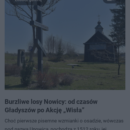
Burzliwe losy Nowicy: od czasów
Gładyszów po Akcję „Wisła”
Choć pierwsze pisemne wzmianki o osadzie, wówczas
pod nazwą Unowica, pochodzą z 1512 roku, jej