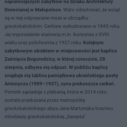
najcenniejszych zabytków na Szlaku Architektury
Drewnianej w Małopolsce.
Wato odnotować, że wciąż
są w niej odprawiane msze w obrządku
greckokatolickim. Cerkiew wybudowano w 1843 roku.
Jej wyposażenie stanowią m.in. ikonostas z XVIII
wieku oraz polichromia z 1927 roku.
Kolejnym
zabytkowym obiektem w miejscowości jest kaplica
Zaśnięcia Bogurodzicy, w której corocznie, 28
sierpnia, odbywa się odpust. W pobliżu kaplicy
znajduje się tablica pamiątkowa ukraińskiego poety
Antonycza (1909–1937), syna proboszcza cerkwi.
Pomnik sąsiaduje z plebanią, która w 2014 roku
została przekazana przez metropolitę
greckokatolickiego abpa Jana Martyniaka bractwu
młodzieży greckokatolickiej „Sarepta”.