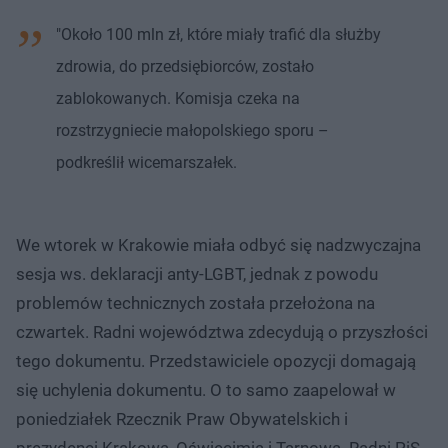
"Około 100 mln zł, które miały trafić dla służby
zdrowia, do przedsiębiorców, zostało
zablokowanych. Komisja czeka na
rozstrzygniecie małopolskiego sporu –
podkreślił wicemarszałek.
We wtorek w Krakowie miała odbyć się nadzwyczajna
sesja ws. deklaracji anty-LGBT, jednak z powodu
problemów technicznych została przełożona na
czwartek. Radni województwa zdecydują o przyszłości
tego dokumentu. Przedstawiciele opozycji domagają
się uchylenia dokumentu. O to samo zaapelował w
poniedziałek Rzecznik Praw Obywatelskich i
prezydenci Krakowa, Oświęcimia i Tarnowa. Radni PiS