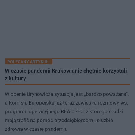
POLECANY ARTYKUŁ:
W czasie pandemii Krakowianie chętnie korzystali
z kultury
W ocenie Urynowicza sytuacja jest „bardzo poważana”,
a Komisja Europejska już teraz zawiesiła rozmowy ws.
programu operacyjnego REACT-EU, z którego środki
mają trafić na pomoc przedsiębiorcom i służbie
zdrowia w czasie pandemii.