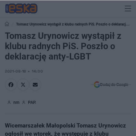
Tomasz Urynowicz wystąpił z klubu radnych PiS. Poszło o deklarację
anty-LGBT
Tomasz Urynowicz wystąpił z
klubu radnych PiS. Poszło o
deklarację anty-LGBT
2021-08-18
14:00
Dodaj do Google
nm
PAP.
Wicemarszałek Małopolski Tomasz Urynowicz
ogłosił we wtorek, że występuje z klubu