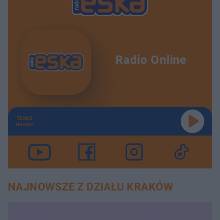
Radio Online
TERAZ
GRAMY
NAJNOWSZE Z DZIAŁU KRAKÓW