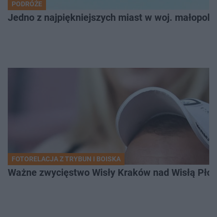
PODRÓŻE
Jedno z najpiękniejszych miast w woj. małopol
FOTORELACJA Z TRYBUN I BOISKA
Ważne zwycięstwo Wisły Kraków nad Wisłą Płoc