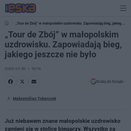
„Tour de Zbój” w małopolskim uzdrowisku. Zapowiadają bieg, jakiego
jeszcze nie było
„Tour de Zbój” w małopolskim
uzdrowisku. Zapowiadają bieg,
jakiego jeszcze nie było
2025-01-30
12:14
Dodaj do Google
Maksymilian Tokarczyk
Już niebawem znane małopolskie uzdrowisko
zamieni się w stolicę biegaczy. Wszystko za