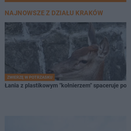
NAJNOWSZE Z DZIAŁU KRAKÓW
ZWIERZĘ W POTRZASKU
Łania z plastikowym "kołnierzem" spaceruje po s