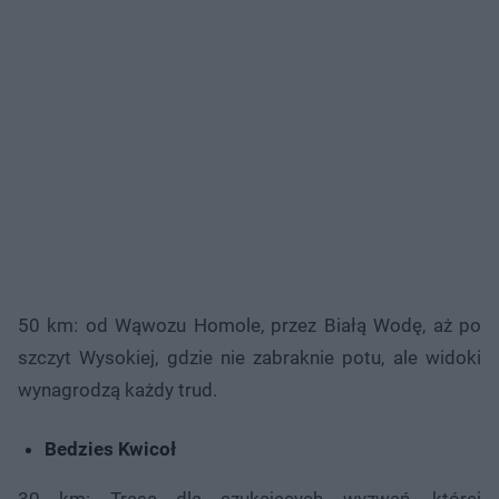
50 km: od Wąwozu Homole, przez Białą Wodę, aż po
szczyt Wysokiej, gdzie nie zabraknie potu, ale widoki
wynagrodzą każdy trud.
Bedzies Kwicoł
30 km: Trasa dla szukających wyzwań, której