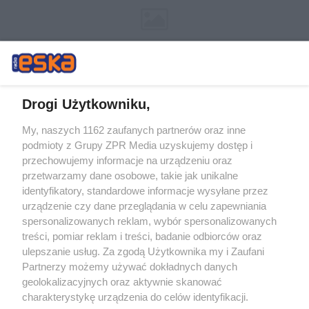
Drogi Użytkowniku,
My, naszych 1162 zaufanych partnerów oraz inne
Żaden utwór zamieszczony w serwisie nie może być powielany i
podmioty z Grupy ZPR Media uzyskujemy dostęp i
rozpowszechniany lub dalej rozpowszechniany w jakikolwiek sposób (w
przechowujemy informacje na urządzeniu oraz
tym także elektroniczny lub mechaniczny) na jakimkolwiek polu
eksploatacji w jakiejkolwiek formie, włącznie z umieszczaniem w
przetwarzamy dane osobowe, takie jak unikalne
Internecie bez pisemnej zgody właściciela praw. Jakiekolwiek użycie lub
identyfikatory, standardowe informacje wysyłane przez
wykorzystanie utworów w całości lub w części z naruszeniem prawa,
tzn. bez właściwej zgody, jest zabronione pod groźbą kary i może być
urządzenie czy dane przeglądania w celu zapewniania
ścigane prawnie.
spersonalizowanych reklam, wybór spersonalizowanych
treści, pomiar reklam i treści, badanie odbiorców oraz
ulepszanie usług. Za zgodą Użytkownika my i Zaufani
Partnerzy możemy używać dokładnych danych
geolokalizacyjnych oraz aktywnie skanować
charakterystykę urządzenia do celów identyfikacji.