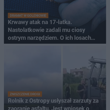
DRAMAT W GOLENIOWIE
Krwawy atak na 17-latka.
Nastolatkowie zadali mu ciosy
ostrym narzędziem. O ich losach
zdecyduje sąd rodzinny
ZNISZCZENIE DROGI
Rolnik z Ostropy usłyszał zarzuty za
zaoranie asfaltu. Jest wniosek o