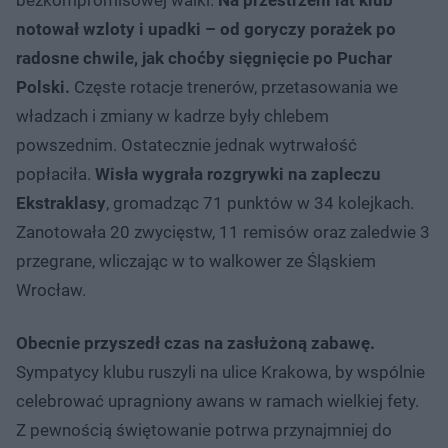
notował wzloty i upadki – od goryczy porażek po
radosne chwile, jak choćby sięgnięcie po Puchar
Polski.
Częste rotacje trenerów, przetasowania we
władzach i zmiany w kadrze były chlebem
powszednim. Ostatecznie jednak wytrwałość
popłaciła.
Wisła wygrała rozgrywki na zapleczu
Ekstraklasy
, gromadząc 71 punktów w 34 kolejkach.
Zanotowała 20 zwycięstw, 11 remisów oraz zaledwie 3
przegrane, wliczając w to walkower ze Śląskiem
Wrocław.
Obecnie przyszedł czas na zasłużoną zabawę.
Sympatycy klubu ruszyli na ulice Krakowa, by wspólnie
celebrować upragniony awans w ramach wielkiej fety.
Z pewnością świętowanie potrwa przynajmniej do