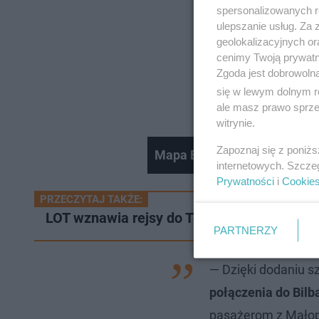
spersonalizowanych re
ulepszanie usług. Za
geolokalizacyjnych or
cenimy Twoją prywatno
Zgoda jest dobrowoln
się w lewym dolnym r
ale masz prawo sprzec
witrynie.
Zapoznaj się z poniż
Mapa Europy według linii Wi
internetowych. Szcze
Prywatności
i
Cookie
PRZECZYTAJ TAKŻE:
LOT wznawia rejsy do Tel Awiwu. Połączen
PARTNERZY
— Dzięki dodaniu 
połączenia do Bilba
pasażerom z Małopo