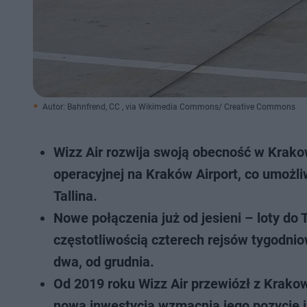
Autor: Bahnfrend, CC , via Wikimedia Commons/ Creative Commons
Wizz Air rozwija swoją obecność w Krakow
operacyjnej na Kraków Airport, co umożliw
Tallina.
Nowe połączenia już od jesieni – loty do T
częstotliwością czterech rejsów tygodnio
dwa, od grudnia.
Od 2019 roku Wizz Air przewiózł z Krako
nowa inwestycja wzmacnia jego pozycję j