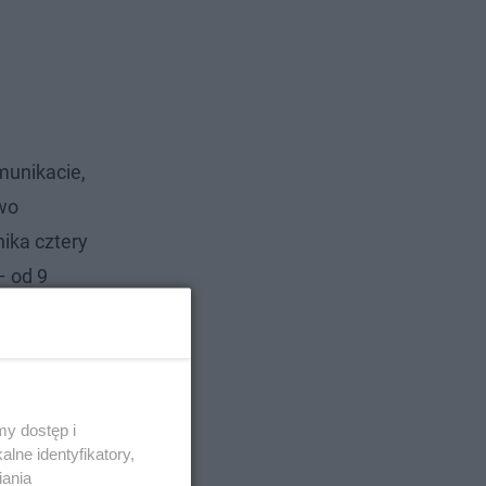
munikacie,
wo
ika cztery
– od 9
y dostęp i
lne identyfikatory,
iania