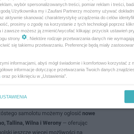
klam, wybór spersonalizowanych treści, pomiar reklam i treści, bad
 zgodą Użytkownika my i Zaufani Partnerzy możemy używać dokład
az aktywnie skanować charakterystykę urządzenia do celów identyfi
ść, prosimy o zgodę na korzystanie z tych technologii poprzez klikn
a i zawsze możesz ją zmienić/wycofać klikając przycisk ustawień pr
ogu strony
. Niektóre rodzaje przetwarzania danych nie wymagaj
iwić się takiemu przetwarzaniu. Preferencje będą miały zastosowanie
szymi informacjami, abyś mógł świadomie i komfortowo korzystać z
zz Air
gółowe informacje dotyczące przetwarzania Twoich danych znajdzi
s
oraz po kliknięciu w „Ustawienia”.
ia zostały zawieszone po ataku rakietow…
USTAWIENIA
szóstego samolotu możemy ogłosić
nowe
o, Tallina, Wilna i Werony
— oferując
lski jeszcze więcej możliwości na