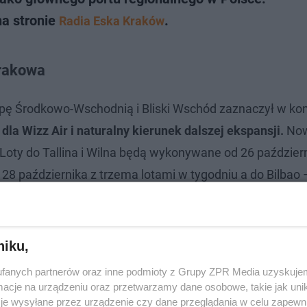
na stronie
.
Radia Eska Kraków
Krakowa
opę Środkowo-Wschodnią i Bliski Wschód zaznaczył w ko
dla Wizz Air i naturalny kierunek dalszej ekspansji.
No
ty do Tallina i Wilna będą wykonywane od 26 październ
28 października z trzema lotami w tygodniu a do Bilbao 
niku,
fanych partnerów oraz inne podmioty z Grupy ZPR Media uzyskujem
cje na urządzeniu oraz przetwarzamy dane osobowe, takie jak unika
je wysyłane przez urządzenie czy dane przeglądania w celu zapewn