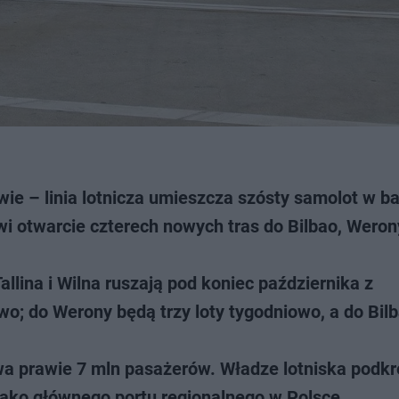
ie – linia lotnicza umieszcza szósty samolot w ba
i otwarcie czterech nowych tras do Bilbao, Werony
allina i Wilna ruszają pod koniec października z
wo; do Werony będą trzy loty tygodniowo, a do Bil
wa prawie 7 mln pasażerów. Władze lotniska podkre
ako głównego portu regionalnego w Polsce.