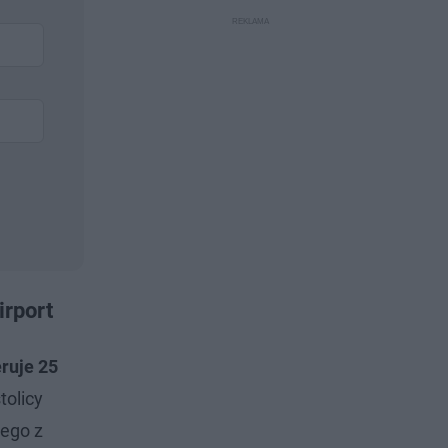
irport
eruje 25
tolicy
nego z