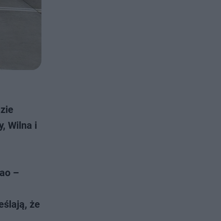
zie
, Wilna i
bao –
ślają, że