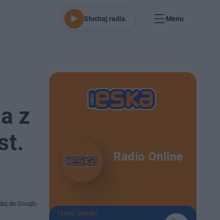
Słuchaj radia
Menu
a z
st.
Radio Online
daj do Google
TERAZ GRAMY