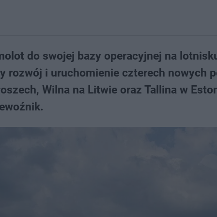
molot do swojej bazy operacyjnej na lotnisk
szy rozwój i uruchomienie czterech nowych 
szech, Wilna na Litwie oraz Tallina w Eston
zewoźnik.