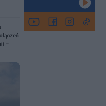
u
połączeń
ii –