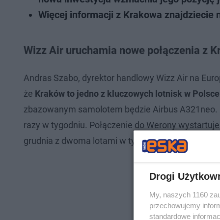
Więcej informacji z Krakowa znajdziecie 
Wizz Air uruchamia nowe połączenia z 
Andras Szabo, dyrektor handlowy Wizz Air na Eur
że
Kraków to jedno z kluczowych lotnisk w Polsce 
zbazowanym samolotem będzie Airbus A321neo. Lo
razy w tygodniu. Połączenie do Werony wystartuje 
grudnia z dwoma lotami w tygodniu.
Drogi Użytkow
My, naszych 1160 zau
przechowujemy informa
standardowe informac