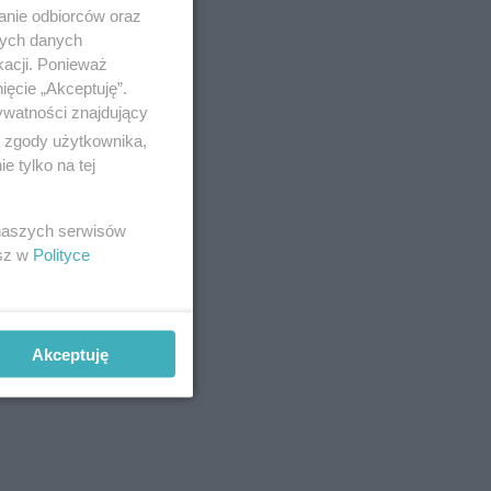
anie odbiorców oraz
nych danych
kacji. Ponieważ
ięcie „Akceptuję”.
ywatności znajdujący
ą zgody użytkownika,
 tylko na tej
 naszych serwisów
esz w
Polityce
Akceptuję