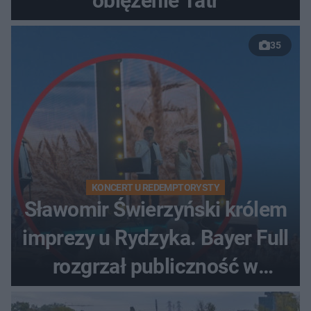
oblężenie Tatr
35
KONCERT U REDEMPTORYSTY
Sławomir Świerzyński królem
imprezy u Rydzyka. Bayer Full
rozgrzał publiczność w
Toruniu