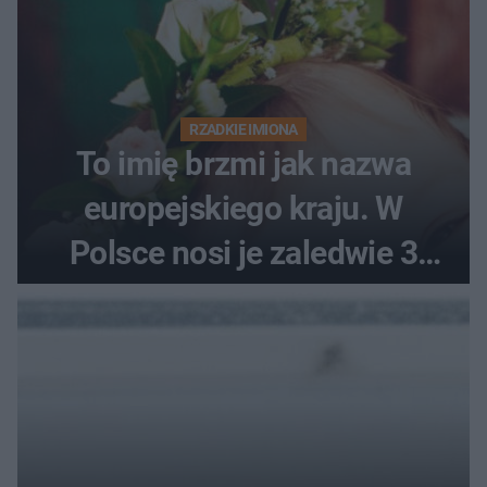
RZADKIE IMIONA
To imię brzmi jak nazwa
europejskiego kraju. W
Polsce nosi je zaledwie 3
kobiety