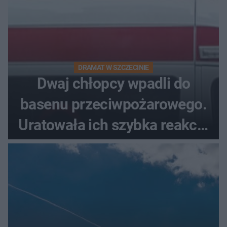
DRAMAT W SZCZECINIE
Dwaj chłopcy wpadli do
basenu przeciwpożarowego.
Uratowała ich szybka reakcja
świadków