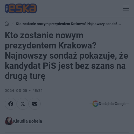
Kto zostanie nowym prezydentem Krakowa? Najnowszy sondaż
pokazuje, że kandydat PiS jest bez szans na drugą turę
Kto zostanie nowym
prezydentem Krakowa?
Najnowszy sondaż pokazuje, że
kandydat PiS jest bez szans na
drugą turę
2024-03-29
15:31
Dodaj do Google
Klaudia Bobela