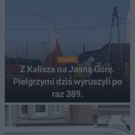
KOŚCIÓŁ
Z Kalisza na Jasną Górę.
Pielgrzymi dziś wyruszyli po
raz 389.