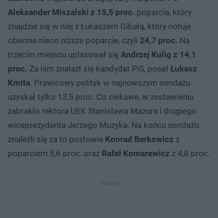
Aleksander Miszalski z 15,5 proc.
poparcia, który
znajdzie się w niej z Łukaszem Gibałą, który notuje
obecnie nieco niższe poparcie, czyli
24,7 proc.
Na
trzecim miejscu uplasował się
Andrzej Kulig z 14,1
proc.
Za nim znalazł się kandydat PiS, poseł
Łukasz
Kmita
. Prawicowy polityk w najnowszym sondażu
uzyskał tylko 13,5 proc. Co ciekawe, w zestawieniu
zabrakło rektora UEK Stanisława Mazura i drugiego
wiceprezydenta Jerzego Muzyka. Na końcu sondażu
znaleźli się za to posłowie
Konrad Berkowicz
z
poparciem 5,6 proc. oraz
Rafał Komarewicz
z 4,8 proc.