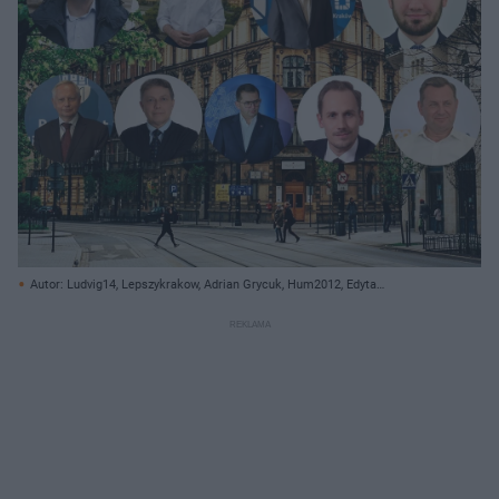
Autor: Ludvig14, Lepszykrakow, Adrian Grycuk, Hum2012, Edyta
Szalacha/Wikipedia/Damian Klamka,East News, MAREK LASYK/REPORTER,
Screenshot Youtube @AdamHarenczyk, @miastokrakow/ Archiwum
prywatne