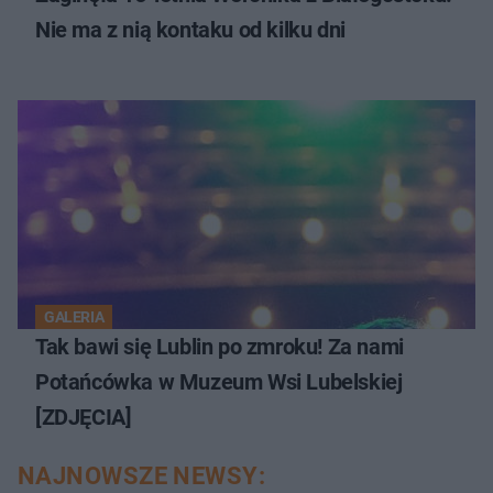
Nie ma z nią kontaku od kilku dni
GALERIA
Tak bawi się Lublin po zmroku! Za nami
Potańcówka w Muzeum Wsi Lubelskiej
[ZDJĘCIA]
NAJNOWSZE NEWSY: