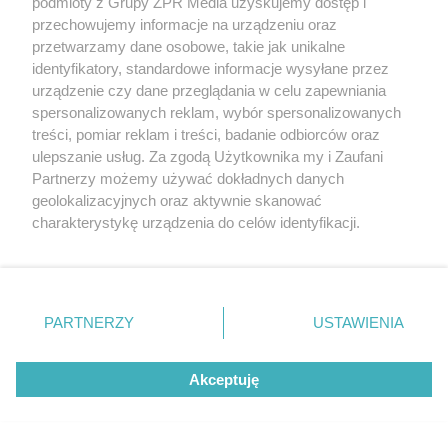
podmioty z Grupy ZPR Media uzyskujemy dostęp i
przechowujemy informacje na urządzeniu oraz
przetwarzamy dane osobowe, takie jak unikalne
identyfikatory, standardowe informacje wysyłane przez
urządzenie czy dane przeglądania w celu zapewniania
spersonalizowanych reklam, wybór spersonalizowanych
treści, pomiar reklam i treści, badanie odbiorców oraz
ulepszanie usług. Za zgodą Użytkownika my i Zaufani
Partnerzy możemy używać dokładnych danych
geolokalizacyjnych oraz aktywnie skanować
charakterystykę urządzenia do celów identyfikacji.
ZAKUPY
Ponieważ cenimy Twoją prywatność, prosimy o zgodę na
Jesień w Pepco! Stylowe kubki i
korzystanie z tych technologii poprzez kliknięcie
„Akceptuję”. Zgoda jest dobrowolna i zawsze możesz ją
dodatki w świetnych cenach
zmienić/wycofać klikając przycisk ustawień prywatności
PARTNERZY
USTAWIENIA
znajdujący się w lewym dolnym rogu strony
. Niektóre
ZOBACZ WIĘCEJ
rodzaje przetwarzania danych nie wymagają zgody
Akceptuję
użytkownika, ale masz prawo sprzeciwić się takiemu
przetwarzaniu. Preferencje będą miały zastosowanie tylko
na tej witrynie.