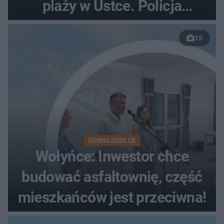
plaży w Ustce. Policja
musiała zamknąć odcinek
15
wybrzeża
GMINA SIEDLCE
Wołyńce: Inwestor chce
budować asfaltownię, część
mieszkańców jest przeciwna!