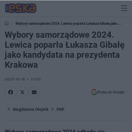
Wybory samorządowe 2024. Lewica poparła Łukasza Gibałę jako
kandydata na prezydenta Krakowa
Wybory samorządowe 2024.
Lewica poparła Łukasza Gibałę
jako kandydata na prezydenta
Krakowa
2023-12-18
21:50
Dodaj do Google
Magdalena Olejnik
PAP.
Wybory samorządowe 2024 odbędą się