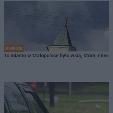
PODRÓŻE
To miasto w Małopolsce było wsią, której mieszk