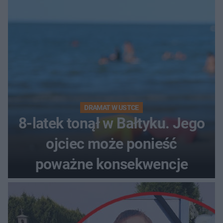
DRAMAT W USTCE
8-latek tonął w Bałtyku. Jego
ojciec może ponieść
poważne konsekwencje