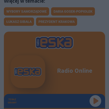
WYBORY SAMORZĄDOWE
DARIA GOSEK-POPIOŁEK
ŁUKASZ GIBAŁA
PREZYDENT KRAKOWA
Radio Online
TERAZ
GRAMY