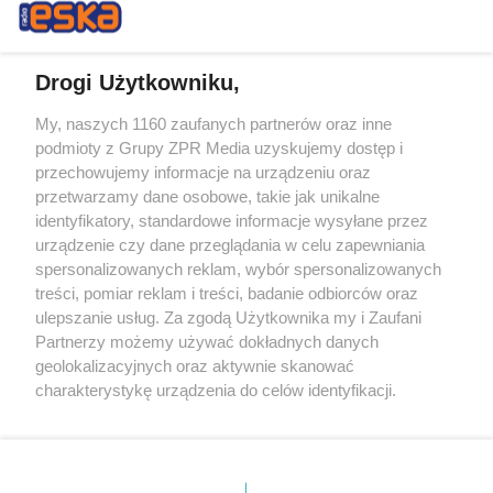
Drogi Użytkowniku,
My, naszych 1160 zaufanych partnerów oraz inne
Żaden utwór zamieszczony w serwisie nie może być powielany i
podmioty z Grupy ZPR Media uzyskujemy dostęp i
rozpowszechniany lub dalej rozpowszechniany w jakikolwiek sposób (w
przechowujemy informacje na urządzeniu oraz
tym także elektroniczny lub mechaniczny) na jakimkolwiek polu
eksploatacji w jakiejkolwiek formie, włącznie z umieszczaniem w
przetwarzamy dane osobowe, takie jak unikalne
Internecie bez pisemnej zgody właściciela praw. Jakiekolwiek użycie lub
identyfikatory, standardowe informacje wysyłane przez
wykorzystanie utworów w całości lub w części z naruszeniem prawa,
tzn. bez właściwej zgody, jest zabronione pod groźbą kary i może być
urządzenie czy dane przeglądania w celu zapewniania
ścigane prawnie.
spersonalizowanych reklam, wybór spersonalizowanych
treści, pomiar reklam i treści, badanie odbiorców oraz
ulepszanie usług. Za zgodą Użytkownika my i Zaufani
Partnerzy możemy używać dokładnych danych
geolokalizacyjnych oraz aktywnie skanować
charakterystykę urządzenia do celów identyfikacji.
Ponieważ cenimy Twoją prywatność, prosimy o zgodę na
O nas
korzystanie z tych technologii poprzez kliknięcie
Informacje prawne
„Akceptuję”. Zgoda jest dobrowolna i zawsze możesz ją
zmienić/wycofać klikając przycisk ustawień prywatności