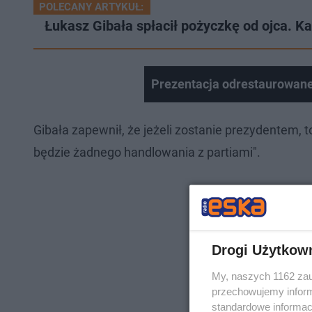
POLECANY ARTYKUŁ:
Łukasz Gibała spłacił pożyczkę od ojca. 
Prezentacja odrestaurowan
Gibała zapewnił, że jeżeli zostanie prezydentem,
będzie żadnego handlowania z partiami".
Drogi Użytkow
My, naszych 1162 zau
przechowujemy informa
standardowe informac