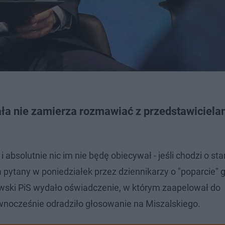
a nie zamierza rozmawiać z przedstawiciela
 absolutnie nic im nie będę obiecywał - jeśli chodzi o st
ła pytany w poniedziałek przez dziennikarzy o "poparcie" 
owski PiS wydało oświadczenie, w którym zaapelował do
wnocześnie odradziło głosowanie na Miszalskiego.