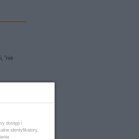
, "nie
y dostęp i
lne identyfikatory,
iania