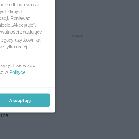
anie odbiorców oraz
nych danych
kacji. Ponieważ
ięcie „Akceptuję”.
ywatności znajdujący
ą zgody użytkownika,
jąc, że KO
 tylko na tej
 naszych serwisów
esz w
Polityce
Akceptuję
federacji,
urze.