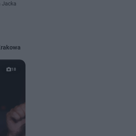
a Jacka
Krakowa
18