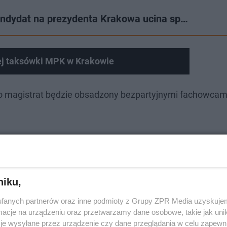
Kandydat na prezydenta Krakowa ucina sp…
ej taksówki MPK w Krakowie
 to magistrat będzie obsadzony bezpartyjnymi fachowcami
niku,
fanych partnerów oraz inne podmioty z Grupy ZPR Media uzyskujem
cje na urządzeniu oraz przetwarzamy dane osobowe, takie jak unika
je wysyłane przez urządzenie czy dane przeglądania w celu zapewn