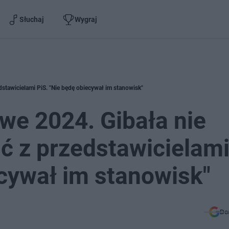
Słuchaj
Wygraj
tawicielami PiS. "Nie będę obiecywał im stanowisk"
e 2024. Gibała nie
ć z przedstawicielam
ecywał im stanowisk"
Do