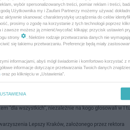
klam, wybór spersonalizowanych treści, pomiar reklam i treści, bad
 zgodą Użytkownika my i Zaufani Partnerzy możemy używać dokład
az aktywnie skanować charakterystykę urządzenia do celów identyfi
ść, prosimy o zgodę na korzystanie z tych technologii poprzez klikn
a i zawsze możesz ją zmienić/wycofać klikając przycisk ustawień pr
ogu strony
. Niektóre rodzaje przetwarzania danych nie wymagaj
est niezdrowe" – ocenił kandydat na prezydenta wskazu
iwić się takiemu przetwarzaniu. Preferencje będą miały zastosowanie
szymi informacjami, abyś mógł świadomie i komfortowo korzystać z
być "prezydentem dla wszystkich"
gółowe informacje dotyczące przetwarzania Twoich danych znajdzi
s
oraz po kliknięciu w „Ustawienia”.
ów jest podyktowane niechęcią do PO.
USTAWIENIA
wy z wyborcami PiS, Andrzeja Kuliga, Trzeciej Drogi, Kon
em "dla wszystkich", niezależnie na kogo głosowali w I t
owarzyszenia Lepszy Kraków, założonego przez rektora