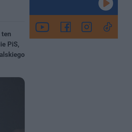
 ten
e PiS,
alskiego