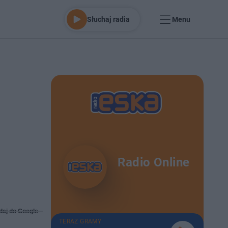
Słuchaj radia
Menu
i
Radio Online
daj do Google
TERAZ GRAMY