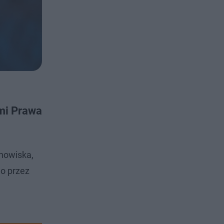
mi Prawa
anowiska,
go przez