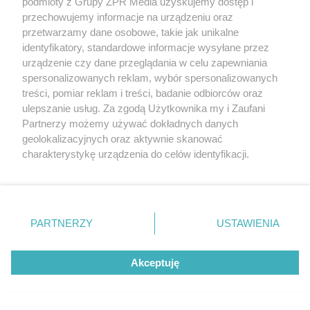
podmioty z Grupy ZPR Media uzyskujemy dostęp i
przechowujemy informacje na urządzeniu oraz
przetwarzamy dane osobowe, takie jak unikalne
identyfikatory, standardowe informacje wysyłane przez
urządzenie czy dane przeglądania w celu zapewniania
spersonalizowanych reklam, wybór spersonalizowanych
treści, pomiar reklam i treści, badanie odbiorców oraz
PIŁKA NOŻNA
ulepszanie usług. Za zgodą Użytkownika my i Zaufani
Ekstraklasa. Korona Kielce gotowa
Partnerzy możemy używać dokładnych danych
na starcie z liderem
geolokalizacyjnych oraz aktywnie skanować
charakterystykę urządzenia do celów identyfikacji.
Ponieważ cenimy Twoją prywatność, prosimy o zgodę na
korzystanie z tych technologii poprzez kliknięcie
„Akceptuję”. Zgoda jest dobrowolna i zawsze możesz ją
zmienić/wycofać klikając przycisk ustawień prywatności
PARTNERZY
USTAWIENIA
znajdujący się w lewym dolnym rogu strony
. Niektóre
rodzaje przetwarzania danych nie wymagają zgody
Akceptuję
użytkownika, ale masz prawo sprzeciwić się takiemu
przetwarzaniu. Preferencje będą miały zastosowanie tylko
DOMOWE SPOSOBY
na tej witrynie.