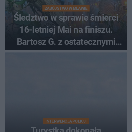
ZABÓJSTWO W MŁAWIE
Śledztwo w sprawie śmierci
16-letniej Mai na finiszu.
Bartosz G. z ostatecznymi
zarzutami
INTERWENCJA POLICJI
Turystka dokonała