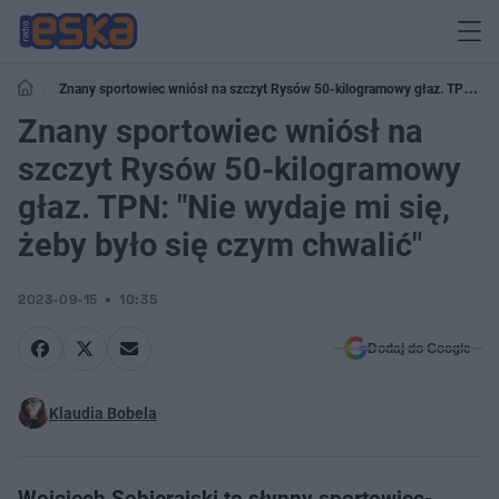
Znany sportowiec wniósł na szczyt Rysów 50-kilogramowy głaz. TPN:
"Nie wydaje mi się, żeby było się czym chwalić"
Znany sportowiec wniósł na
szczyt Rysów 50-kilogramowy
głaz. TPN: "Nie wydaje mi się,
żeby było się czym chwalić"
2023-09-15
10:35
Dodaj do Google
Klaudia Bobela
Wojciech Sobierajski to słynny sportowiec-