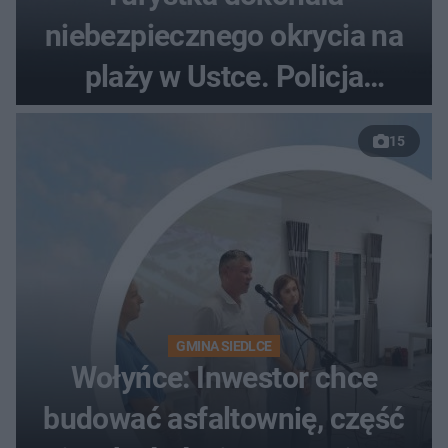
niebezpiecznego okrycia na
plaży w Ustce. Policja
musiała zamknąć odcinek
15
wybrzeża
GMINA SIEDLCE
Wołyńce: Inwestor chce
budować asfaltownię, część