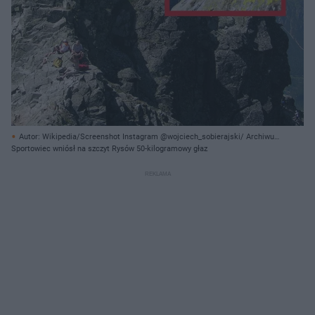
Autor: Wikipedia/Screenshot Instagram @wojciech_sobierajski/ Archiwum
prywatne
Sportowiec wniósł na szczyt Rysów 50-kilogramowy głaz