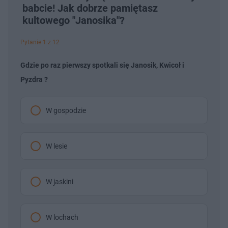
babcie! Jak dobrze pamiętasz
kultowego "Janosika"?
Pytanie 1 z 12
Gdzie po raz pierwszy spotkali się Janosik, Kwicoł i
Pyzdra ?
W gospodzie
W lesie
W jaskini
W lochach