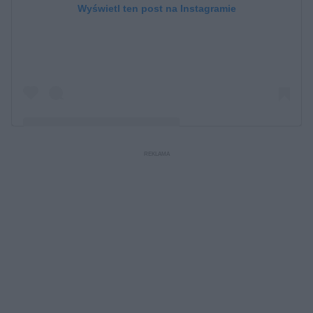
Wyświetl ten post na Instagramie
Post udostępniony przez Wojciech Sobierajski
(@wojciech_sobierajski)