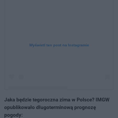
Wyświetl ten post na Instagramie
Jaka będzie tegoroczna zima w Polsce? IMGW
Post udostępniony przez Wojciech Sobierajski
opublikowało długoterminową prognozę
(@wojciech_sobierajski)
pogody: