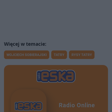
WOJCIECH SOBIERAJSKI
TATRY
RYSY TATRY
Radio Online