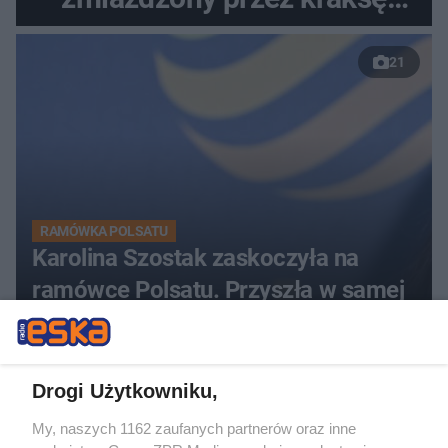
przed Karpaczem
21
RAMÓWKA POLSATU
Karolina Szostak zaskoczyła na
ramówce Polsatu. Przyszła w samej
marynarce
Drogi Użytkowniku,
My, naszych 1162 zaufanych partnerów oraz inne