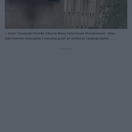
Autor: Facebook/Osiedle Szkolne Nowa Huta Forum Mieszkańców - zrzut
ekranu/ Archiwum prywatne
Zakrwawiony mężczyzna z maczetą groził, że wyskoczy z piątego piętra