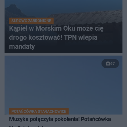
SUROWO ZABRONIONE
Kąpiel w Morskim Oku może cię
drogo kosztować! TPN wlepia
mandaty
67
POTAŃCÓWKA STARACHOWICE
Muzyka połączyła pokolenia! Potańcówka