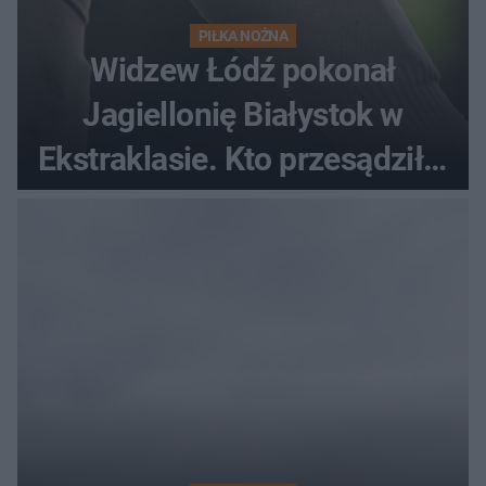
PIŁKA NOŻNA
Widzew Łódź pokonał
Jagiellonię Białystok w
Ekstraklasie. Kto przesądził o
losach meczu?