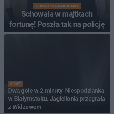
SKOŃCZYŁA W KAJDANKACH
Schowała w majtkach
fortunę! Poszła tak na policję
SPORT
Dwa gole w 2 minuty. Niespodzianka
w Białymstoku. Jagiellonia przegrała
z Widzewem