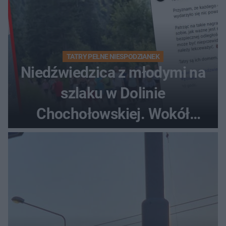
TATRY PEŁNE NIESPODZIANEK
Niedźwiedzica z młodymi na
szlaku w Dolinie
Chochołowskiej. Wokół
turyści!