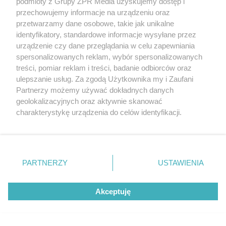
podmioty z Grupy ZPR Media uzyskujemy dostęp i
przechowujemy informacje na urządzeniu oraz
przetwarzamy dane osobowe, takie jak unikalne
PIŁKA NOŻNA
identyfikatory, standardowe informacje wysyłane przez
Jagiellonia Białystok przegrywa z
urządzenie czy dane przeglądania w celu zapewniania
spersonalizowanych reklam, wybór spersonalizowanych
Widzewem Łódź. Szybkie ciosy w
treści, pomiar reklam i treści, badanie odbiorców oraz
drugiej połowie meczu
ulepszanie usług. Za zgodą Użytkownika my i Zaufani
Partnerzy możemy używać dokładnych danych
ZOBACZ WIĘCEJ
geolokalizacyjnych oraz aktywnie skanować
charakterystykę urządzenia do celów identyfikacji.
Ponieważ cenimy Twoją prywatność, prosimy o zgodę na
korzystanie z tych technologii poprzez kliknięcie
„Akceptuję”. Zgoda jest dobrowolna i zawsze możesz ją
zmienić/wycofać klikając przycisk ustawień prywatności
PARTNERZY
USTAWIENIA
znajdujący się w lewym dolnym rogu strony
. Niektóre
rodzaje przetwarzania danych nie wymagają zgody
Akceptuję
użytkownika, ale masz prawo sprzeciwić się takiemu
przetwarzaniu. Preferencje będą miały zastosowanie tylko
na tej witrynie.