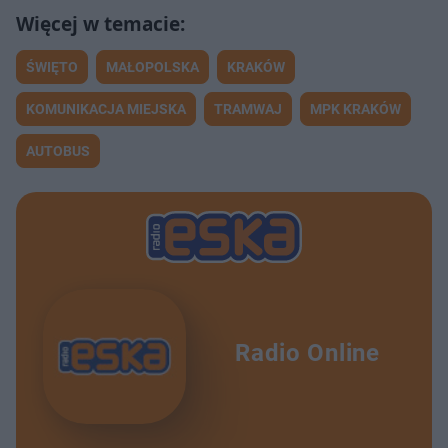
ŚWIĘTO
MAŁOPOLSKA
KRAKÓW
KOMUNIKACJA MIEJSKA
TRAMWAJ
MPK KRAKÓW
AUTOBUS
Radio Online