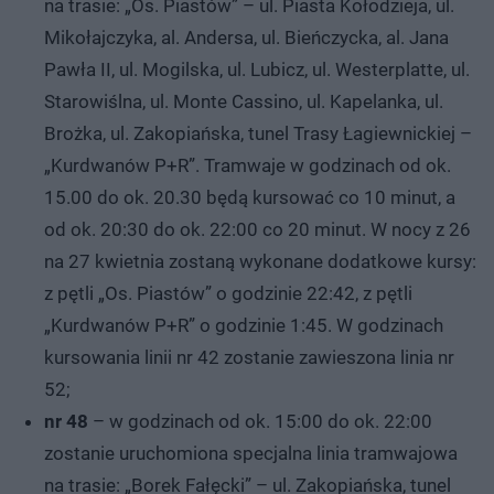
na trasie: „Os. Piastów” – ul. Piasta Kołodzieja, ul.
Mikołajczyka, al. Andersa, ul. Bieńczycka, al. Jana
Pawła II, ul. Mogilska, ul. Lubicz, ul. Westerplatte, ul.
Starowiślna, ul. Monte Cassino, ul. Kapelanka, ul.
Brożka, ul. Zakopiańska, tunel Trasy Łagiewnickiej –
„Kurdwanów P+R”. Tramwaje w godzinach od ok.
15.00 do ok. 20.30 będą kursować co 10 minut, a
od ok. 20:30 do ok. 22:00 co 20 minut. W nocy z 26
na 27 kwietnia zostaną wykonane dodatkowe kursy:
z pętli „Os. Piastów” o godzinie 22:42, z pętli
„Kurdwanów P+R” o godzinie 1:45. W godzinach
kursowania linii nr 42 zostanie zawieszona linia nr
52;
nr 48
– w godzinach od ok. 15:00 do ok. 22:00
zostanie uruchomiona specjalna linia tramwajowa
na trasie: „Borek Fałęcki” – ul. Zakopiańska, tunel