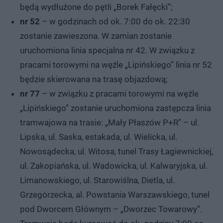
będą wydłużone do pętli „Borek Fałęcki”;
nr 52
– w godzinach od ok. 7:00 do ok. 22:30
zostanie zawieszona. W zamian zostanie
uruchomiona linia specjalna nr 42. W związku z
pracami torowymi na węźle „Lipińskiego” linia nr 52
będzie skierowana na trasę objazdową;
nr 77
– w związku z pracami torowymi na węźle
„Lipińskiego” zostanie uruchomiona zastępcza linia
tramwajowa na trasie: „Mały Płaszów P+R” – ul.
Lipska, ul. Saska, estakada, ul. Wielicka, ul.
Nowosądecka, ul. Witosa, tunel Trasy Łagiewnickiej,
ul. Zakopiańska, ul. Wadowicka, ul. Kalwaryjska, ul.
Limanowskiego, ul. Starowiślna, Dietla, ul.
Grzegórzecka, al. Powstania Warszawskiego, tunel
pod Dworcem Głównym – „Dworzec Towarowy”.