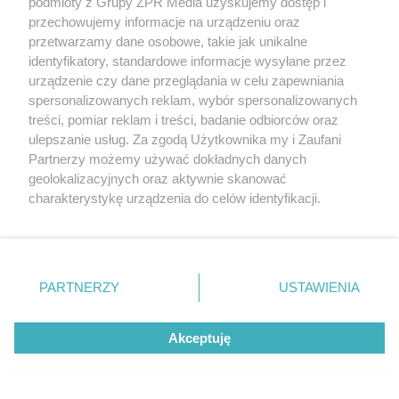
podmioty z Grupy ZPR Media uzyskujemy dostęp i
toaletę. Rozpuszcza kamień i
przechowujemy informacje na urządzeniu oraz
przetwarzamy dane osobowe, takie jak unikalne
osady przez noc
identyfikatory, standardowe informacje wysyłane przez
urządzenie czy dane przeglądania w celu zapewniania
spersonalizowanych reklam, wybór spersonalizowanych
treści, pomiar reklam i treści, badanie odbiorców oraz
ulepszanie usług. Za zgodą Użytkownika my i Zaufani
Partnerzy możemy używać dokładnych danych
geolokalizacyjnych oraz aktywnie skanować
charakterystykę urządzenia do celów identyfikacji.
Ponieważ cenimy Twoją prywatność, prosimy o zgodę na
korzystanie z tych technologii poprzez kliknięcie
„Akceptuję”. Zgoda jest dobrowolna i zawsze możesz ją
zmienić/wycofać klikając przycisk ustawień prywatności
PARTNERZY
USTAWIENIA
RZADKIE IMIONA
znajdujący się w lewym dolnym rogu strony
. Niektóre
To imię brzmi jak nazwa
rodzaje przetwarzania danych nie wymagają zgody
Akceptuję
użytkownika, ale masz prawo sprzeciwić się takiemu
europejskiego kraju. W
przetwarzaniu. Preferencje będą miały zastosowanie tylko
na tej witrynie.
Polsce nosi je zaledwie 3