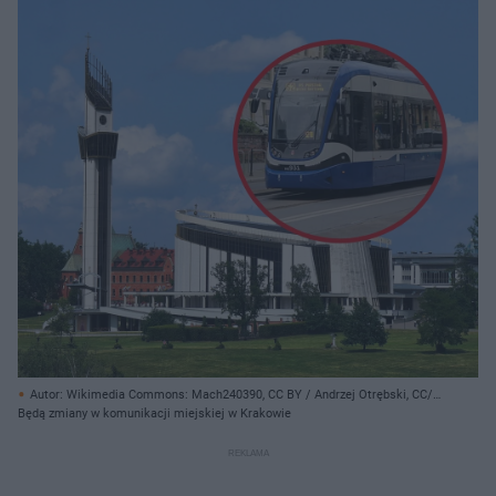
Autor: Wikimedia Commons: Mach240390, CC BY / Andrzej Otrębski, CC/
CC BY-SA 4.0
Będą zmiany w komunikacji miejskiej w Krakowie