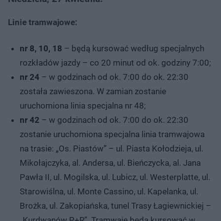
Linie tramwajowe:
nr 8, 10, 18
– będą kursować według specjalnych
rozkładów jazdy – co 20 minut od ok. godziny 7:00;
nr 24
– w godzinach od ok. 7:00 do ok. 22:30
została zawieszona. W zamian zostanie
uruchomiona linia specjalna nr 48;
nr 42
– w godzinach od ok. 7:00 do ok. 22:30
zostanie uruchomiona specjalna linia tramwajowa
na trasie: „Os. Piastów” – ul. Piasta Kołodzieja, ul.
Mikołajczyka, al. Andersa, ul. Bieńczycka, al. Jana
Pawła II, ul. Mogilska, ul. Lubicz, ul. Westerplatte, ul.
Starowiślna, ul. Monte Cassino, ul. Kapelanka, ul.
Brożka, ul. Zakopiańska, tunel Trasy Łagiewnickiej –
„Kurdwanów P+R”. Tramwaje będą kursować w