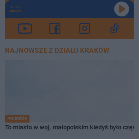
TERAZ
GRAMY
NAJNOWSZE Z DZIAŁU KRAKÓW
PODRÓŻE
To miasto w woj. małopolskim kiedyś było części