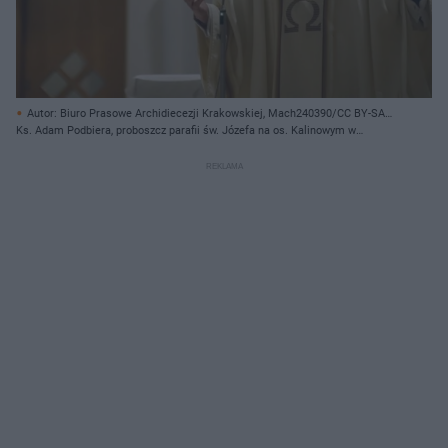
Autor: Biuro Prasowe Archidiecezji Krakowskiej, Mach240390/CC BY-SA
3.0/wikipedia/ Materiały prasowe
Ks. Adam Podbiera, proboszcz parafii św. Józefa na os. Kalinowym w
Krakowie