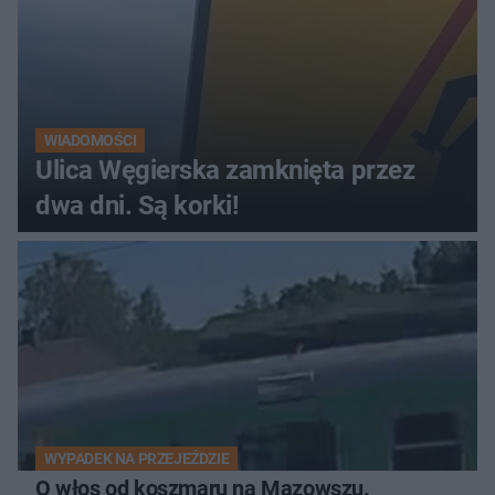
WIADOMOŚCI
Ulica Węgierska zamknięta przez
dwa dni. Są korki!
WYPADEK NA PRZEJEŹDZIE
O włos od koszmaru na Mazowszu.