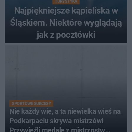
TURYSTYKA
Najpiękniejsze kąpieliska w
Śląskiem. Niektóre wyglądają
jak z pocztówki
SPORTOWE SUKCESY
Nie każdy wie, a ta niewielka wieś na
Podkarpaciu skrywa mistrzów!
Przywieźli medale z mistrzostw