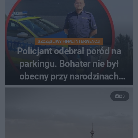
SZCZĘŚLIWY FINAŁ INTERWENCJI
Policjant odebrał poród na
parkingu. Bohater nie był
obecny przy narodzinach
własnych dzieci
23