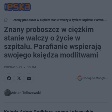
Znany proboszcz w ciężkim stanie walczy o życie w szpitalu. Parafianie
wspierają swojego księdza modlitwami
Znany proboszcz w ciężkim
stanie walczy o życie w
szpitalu. Parafianie wspierają
swojego księdza modlitwami
2026-05-27
10:04
Dodaj do Google
Adrian Teliszewski
Ksiądz Adam Podbiera, znany i niezwykle