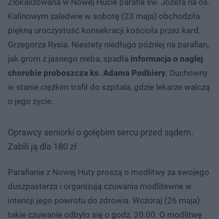
Zlokalizowana w Nowej Hucie parafia św. Józefa na os.
Kalinowym zaledwie w sobotę (23 maja) obchodziła
piękną uroczystość konsekracji kościoła przez kard.
Grzegorza Rysia. Niestety niedługo później na parafian,
jak grom z jasnego nieba, spadła
informacja o nagłej
chorobie proboszcza ks. Adama Podbiery.
Duchowny
w stanie ciężkim trafił do szpitala, gdzie lekarze walczą
o jego życie.
Oprawcy seniorki o gołębim sercu przed sądem.
Zabili ją dla 180 zł
Parafianie z Nowej Huty proszą o modlitwy za swojego
duszpasterza i organizują czuwania modlitewne w
intencji jego powrotu do zdrowia. Wczoraj (26 maja)
takie czuwanie odbyło się o godz. 20.00. O modlitwę