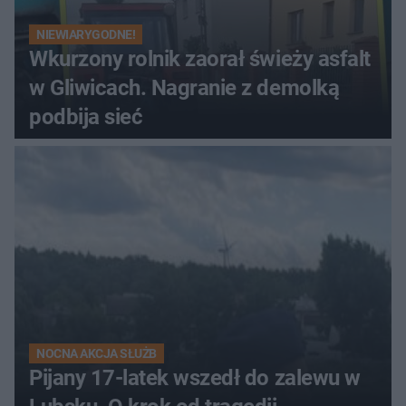
NIEWIARYGODNE!
Wkurzony rolnik zaorał świeży asfalt
w Gliwicach. Nagranie z demolką
podbija sieć
NOCNA AKCJA SŁUŻB
Pijany 17-latek wszedł do zalewu w