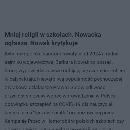
Mniej religii w szkołach. Nowacka
ogłasza, Nowak krytykuje
Była małopolska kurator oświaty, a od 2024 r. radna
sejmiku województwa, Barbara Nowak to postać,
której wypowiedzi zawsze odbijają się szerokim echem
w całym kraju. Niewątpliwą popularność pochodzącej
z Krakowa działaczce Prawa i Sprawiedliwości
przyniósł sprzeciw wobec wprowadzenia w Polsce
obowiązku szczepień na COVID-19 dla nauczycieli,
krytyka akcji "tęczowe piątki" organizowanej przez
Kampanię Przeciw Homofobii w polskich szkołach czy
obrona papieża Jana Pawła II po emisji reportażu