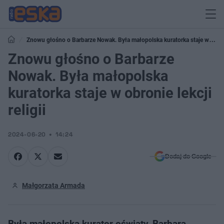
Znowu głośno o Barbarze Nowak. Była małopolska kuratorka staje w
obronie lekcji religii
Znowu głośno o Barbarze
Nowak. Była małopolska
kuratorka staje w obronie lekcji
religii
2024-06-20
14:24
Dodaj do Google
Małgorzata Armada
Była małopolska kurator oświaty, Barbara