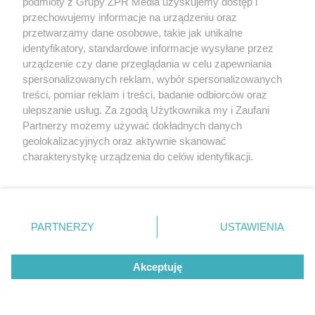
podmioty z Grupy ZPR Media uzyskujemy dostęp i
przechowujemy informacje na urządzeniu oraz
przetwarzamy dane osobowe, takie jak unikalne
identyfikatory, standardowe informacje wysyłane przez
urządzenie czy dane przeglądania w celu zapewniania
spersonalizowanych reklam, wybór spersonalizowanych
treści, pomiar reklam i treści, badanie odbiorców oraz
ulepszanie usług. Za zgodą Użytkownika my i Zaufani
Partnerzy możemy używać dokładnych danych
geolokalizacyjnych oraz aktywnie skanować
charakterystykę urządzenia do celów identyfikacji.
Ponieważ cenimy Twoją prywatność, prosimy o zgodę na
korzystanie z tych technologii poprzez kliknięcie
„Akceptuję”. Zgoda jest dobrowolna i zawsze możesz ją
zmienić/wycofać klikając przycisk ustawień prywatności
PARTNERZY
USTAWIENIA
znajdujący się w lewym dolnym rogu strony
. Niektóre
rodzaje przetwarzania danych nie wymagają zgody
Akceptuję
użytkownika, ale masz prawo sprzeciwić się takiemu
przetwarzaniu. Preferencje będą miały zastosowanie tylko
na tej witrynie.