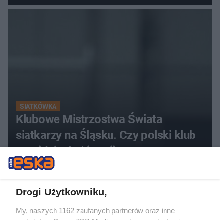
SIATKÓWKA
Klubowe Mistrzostwa Świata
siatkarzy na Śląsku. Czy polski klub
przejdzie do historii
ZOBACZ WIĘCEJ
Drogi Użytkowniku,
My, naszych 1162 zaufanych partnerów oraz inne