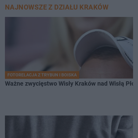
NAJNOWSZE Z DZIAŁU KRAKÓW
FOTORELACJA Z TRYBUN I BOISKA
Ważne zwycięstwo Wisły Kraków nad Wisłą Płoc