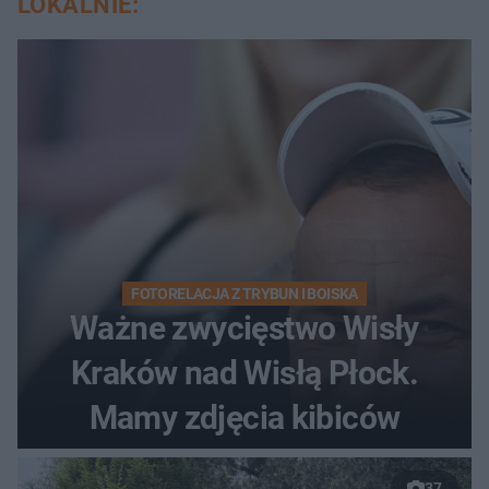
LOKALNIE:
FOTORELACJA Z TRYBUN I BOISKA
Ważne zwycięstwo Wisły
Kraków nad Wisłą Płock.
Mamy zdjęcia kibiców
37