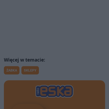
ŻABKA
SKLEPY