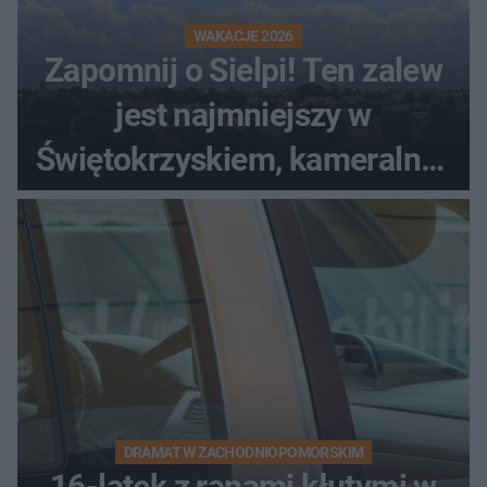
WAKACJE 2026
Zapomnij o Sielpi! Ten zalew
jest najmniejszy w
Świętokrzyskiem, kameralny i
bez tłumów
DRAMAT W ZACHODNIOPOMORSKIM
16-latek z ranami kłutymi w