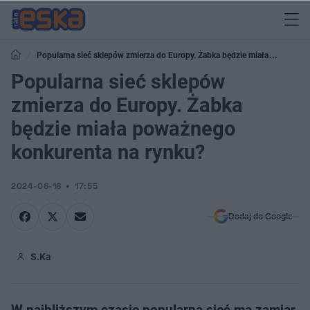
Popularna sieć sklepów zmierza do Europy. Żabka będzie miała
poważnego konkurenta na rynku?
Popularna sieć sklepów
zmierza do Europy. Żabka
będzie miała poważnego
konkurenta na rynku?
2024-06-16
17:55
Dodaj do Google
S.Ka
W najbliższym czasie popularna sieć ma zamiar