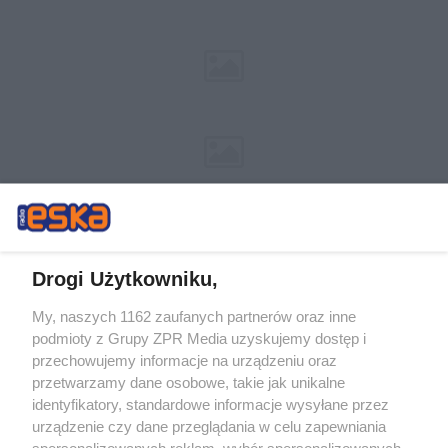
Drogi Użytkowniku,
My, naszych 1162 zaufanych partnerów oraz inne
Żaden utwór zamieszczony w serwisie nie może być powielany i
podmioty z Grupy ZPR Media uzyskujemy dostęp i
rozpowszechniany lub dalej rozpowszechniany w jakikolwiek sposób (w
tym także elektroniczny lub mechaniczny) na jakimkolwiek polu
przechowujemy informacje na urządzeniu oraz
eksploatacji w jakiejkolwiek formie, włącznie z umieszczaniem w Internecie
przetwarzamy dane osobowe, takie jak unikalne
bez pisemnej zgody właściciela praw. Jakiekolwiek użycie lub
identyfikatory, standardowe informacje wysyłane przez
wykorzystanie utworów w całości lub w części z naruszeniem prawa, tzn.
bez właściwej zgody, jest zabronione pod groźbą kary i może być ścigane
urządzenie czy dane przeglądania w celu zapewniania
prawnie.
spersonalizowanych reklam, wybór spersonalizowanych