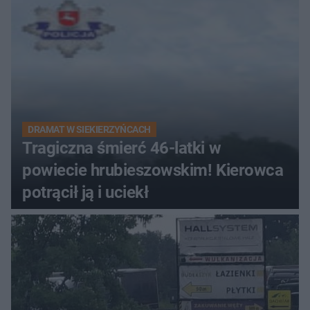
DRAMAT W SIEKIERZYŃCACH
Tragiczna śmierć 46-latki w
powiecie hrubieszowskim! Kierowca
potrącił ją i uciekł