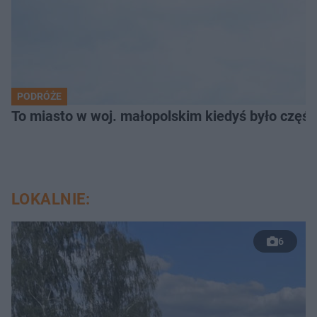
PODRÓŻE
To miasto w woj. małopolskim kiedyś było części
LOKALNIE:
6