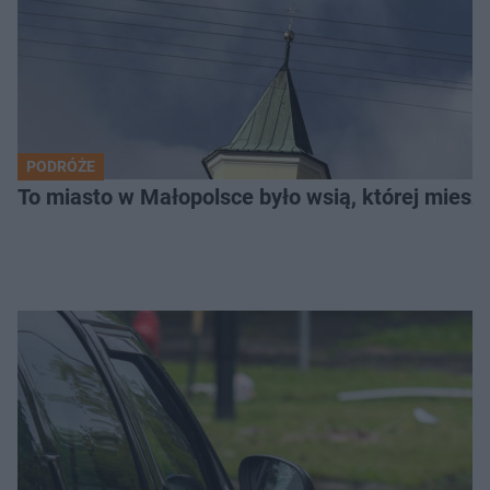
PODRÓŻE
To miasto w Małopolsce było wsią, której mieszk