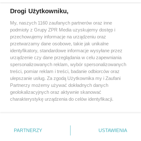
Drogi Użytkowniku,
My, naszych 1160 zaufanych partnerów oraz inne
Żaden utwór zamieszczony w serwisie nie może być powielany i
podmioty z Grupy ZPR Media uzyskujemy dostęp i
rozpowszechniany lub dalej rozpowszechniany w jakikolwiek sposób (w
tym także elektroniczny lub mechaniczny) na jakimkolwiek polu
przechowujemy informacje na urządzeniu oraz
eksploatacji w jakiejkolwiek formie, włącznie z umieszczaniem w
przetwarzamy dane osobowe, takie jak unikalne
Internecie bez pisemnej zgody właściciela praw. Jakiekolwiek użycie lub
identyfikatory, standardowe informacje wysyłane przez
wykorzystanie utworów w całości lub w części z naruszeniem prawa,
tzn. bez właściwej zgody, jest zabronione pod groźbą kary i może być
urządzenie czy dane przeglądania w celu zapewniania
ścigane prawnie.
spersonalizowanych reklam, wybór spersonalizowanych
treści, pomiar reklam i treści, badanie odbiorców oraz
ulepszanie usług. Za zgodą Użytkownika my i Zaufani
Partnerzy możemy używać dokładnych danych
geolokalizacyjnych oraz aktywnie skanować
charakterystykę urządzenia do celów identyfikacji.
Ponieważ cenimy Twoją prywatność, prosimy o zgodę na
O nas
korzystanie z tych technologii poprzez kliknięcie
Informacje prawne
„Akceptuję”. Zgoda jest dobrowolna i zawsze możesz ją
zmienić/wycofać klikając przycisk ustawień prywatności
PARTNERZY
USTAWIENIA
Nasze serwisy
znajdujący się w lewym dolnym rogu strony
. Niektóre