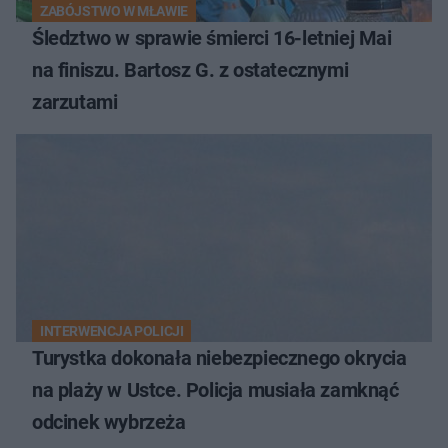
ZABÓJSTWO W MŁAWIE
Śledztwo w sprawie śmierci 16-letniej Mai
na finiszu. Bartosz G. z ostatecznymi
zarzutami
INTERWENCJA POLICJI
Turystka dokonała niebezpiecznego okrycia
na plaży w Ustce. Policja musiała zamknąć
odcinek wybrzeża