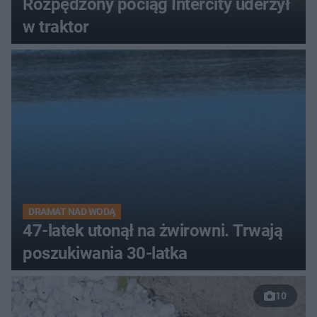
Rozpędzony pociąg Intercity uderzył
w traktor
DRAMAT NAD WODĄ
47-latek utonął na żwirowni. Trwają
poszukiwania 30-latka
10