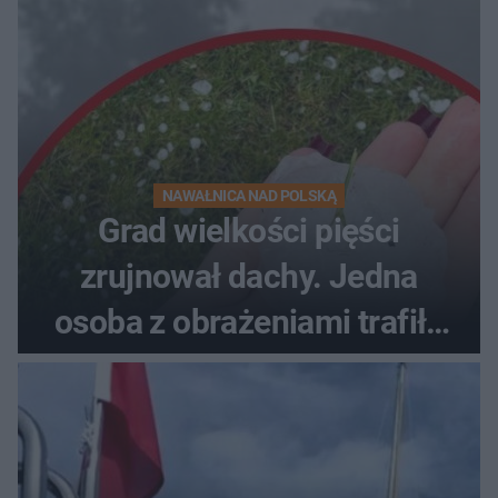
NAWAŁNICA NAD POLSKĄ
Grad wielkości pięści
zrujnował dachy. Jedna
osoba z obrażeniami trafiła
do szpitala