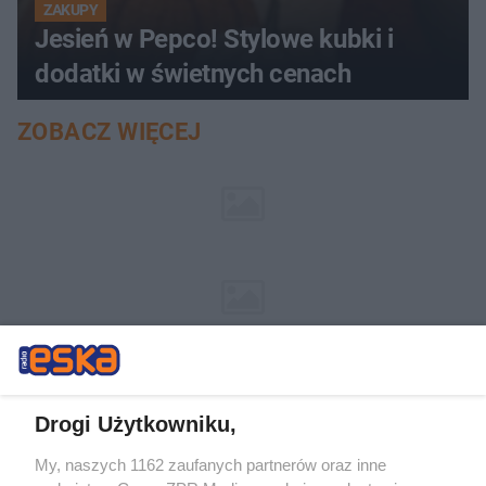
ZAKUPY
Jesień w Pepco! Stylowe kubki i
dodatki w świetnych cenach
ZOBACZ WIĘCEJ
Drogi Użytkowniku,
My, naszych 1162 zaufanych partnerów oraz inne