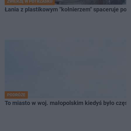
ZWIERZĘ W POTRZASKU
Łania z plastikowym "kołnierzem" spaceruje po s
PODRÓŻE
To miasto w woj. małopolskim kiedyś było części