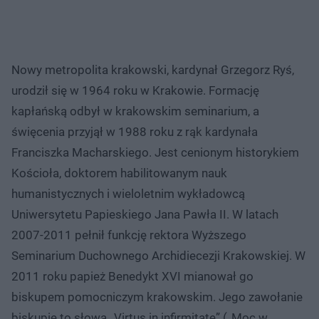
Nowy metropolita krakowski, kardynał Grzegorz Ryś,
urodził się w 1964 roku w Krakowie. Formację
kapłańską odbył w krakowskim seminarium, a
święcenia przyjął w 1988 roku z rąk kardynała
Franciszka Macharskiego. Jest cenionym historykiem
Kościoła, doktorem habilitowanym nauk
humanistycznych i wieloletnim wykładowcą
Uniwersytetu Papieskiego Jana Pawła II. W latach
2007-2011 pełnił funkcję rektora Wyższego
Seminarium Duchownego Archidiecezji Krakowskiej. W
2011 roku papież Benedykt XVI mianował go
biskupem pomocniczym krakowskim. Jego zawołanie
biskupie to słowa „Virtus in infirmitate” („Moc w