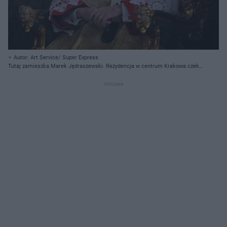
Autor: Art Service/ Super Express
Tutaj zamieszka Marek Jędraszewski. Rezydencja w centrum Krakowa czeka
na arcybiskupa. "Remont robiono po cichu"