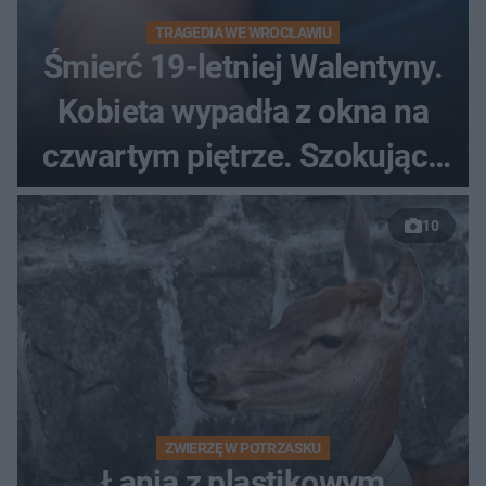
TRAGEDIA WE WROCŁAWIU
Śmierć 19-letniej Walentyny.
Kobieta wypadła z okna na
czwartym piętrze. Szokujące
nagranie trafiło do sieci
10
ZWIERZĘ W POTRZASKU
Łania z plastikowym