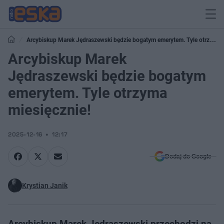
Arcybiskup Marek Jędraszewski będzie bogatym emerytem. Tyle otrzyma
miesięcznie!
Arcybiskup Marek
Jędraszewski będzie bogatym
emerytem. Tyle otrzyma
miesięcznie!
2025-12-16
12:17
Dodaj do Google
Krystian Janik
Arcybiskup Marek Jędraszewski przechodzi na