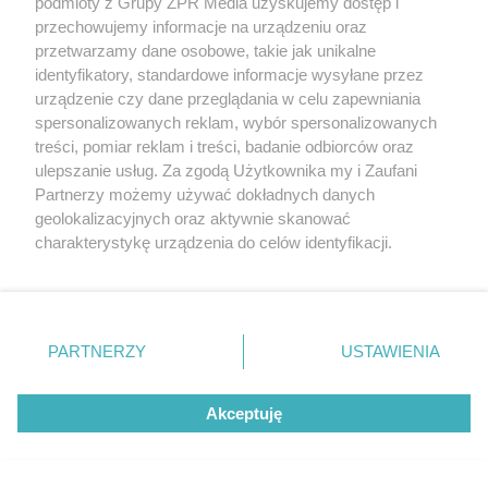
podmioty z Grupy ZPR Media uzyskujemy dostęp i
przechowujemy informacje na urządzeniu oraz
przetwarzamy dane osobowe, takie jak unikalne
identyfikatory, standardowe informacje wysyłane przez
urządzenie czy dane przeglądania w celu zapewniania
spersonalizowanych reklam, wybór spersonalizowanych
treści, pomiar reklam i treści, badanie odbiorców oraz
ulepszanie usług. Za zgodą Użytkownika my i Zaufani
Partnerzy możemy używać dokładnych danych
geolokalizacyjnych oraz aktywnie skanować
charakterystykę urządzenia do celów identyfikacji.
Ponieważ cenimy Twoją prywatność, prosimy o zgodę na
Żaden utwór zamieszczony w serwisie nie może być powielany i
korzystanie z tych technologii poprzez kliknięcie
rozpowszechniany lub dalej rozpowszechniany w jakikolwiek sposób (w
tym także elektroniczny lub mechaniczny) na jakimkolwiek polu
„Akceptuję”. Zgoda jest dobrowolna i zawsze możesz ją
eksploatacji w jakiejkolwiek formie, włącznie z umieszczaniem w
zmienić/wycofać klikając przycisk ustawień prywatności
Internecie bez pisemnej zgody właściciela praw. Jakiekolwiek użycie lub
PARTNERZY
USTAWIENIA
wykorzystanie utworów w całości lub w części z naruszeniem prawa,
znajdujący się w lewym dolnym rogu strony
. Niektóre
tzn. bez właściwej zgody, jest zabronione pod groźbą kary i może być
rodzaje przetwarzania danych nie wymagają zgody
ścigane prawnie.
Akceptuję
użytkownika, ale masz prawo sprzeciwić się takiemu
przetwarzaniu. Preferencje będą miały zastosowanie tylko
na tej witrynie.