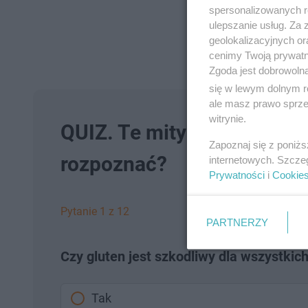
spersonalizowanych re
ulepszanie usług. Za
geolokalizacyjnych or
cenimy Twoją prywatno
Zgoda jest dobrowoln
się w lewym dolnym r
ale masz prawo sprzec
witrynie.
QUIZ. Te mity żywieniowe s
Zapoznaj się z poniż
rozpoznać?
internetowych. Szcze
Prywatności
i
Cookie
Pytanie 1 z 12
PARTNERZY
Czy gluten jest szkodliwy dla wszystkic
Tak