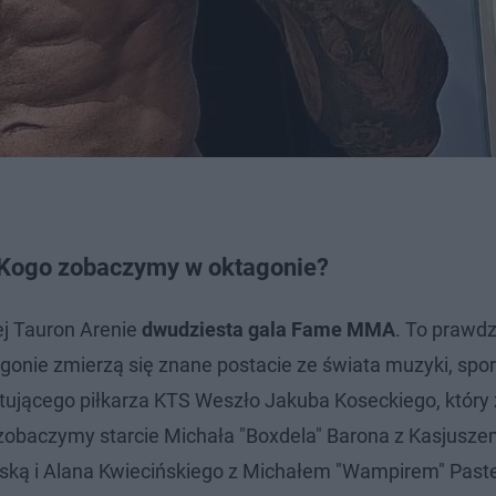
Kogo zobaczymy w oktagonie?
ej Tauron Arenie
dwudziesta gala Fame MMA
. To prawd
gonie zmierzą się znane postacie ze świata muzyki, spor
utującego piłkarza KTS Weszło Jakuba Koseckiego, który
zobaczymy starcie Michała "Boxdela" Barona z Kasjusze
owską i Alana Kwiecińskiego z Michałem "Wampirem" Pas