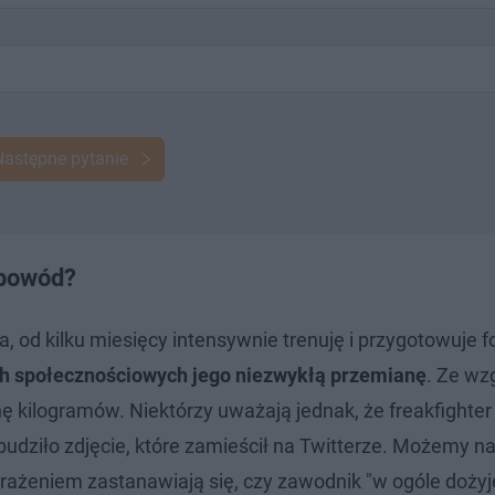
Następne pytanie
 powód?
a, od kilku miesięcy intensywnie trenuję i przygotowuje 
h społecznościowych jego niezwykłą przemianę
. Ze wz
ę kilogramów. Niektórzy uważają jednak, że freakfighter
dziło zdjęcie, które zamieścił na Twitterze. Możemy n
zerażeniem zastanawiają się, czy zawodnik "
w ogóle dożyj