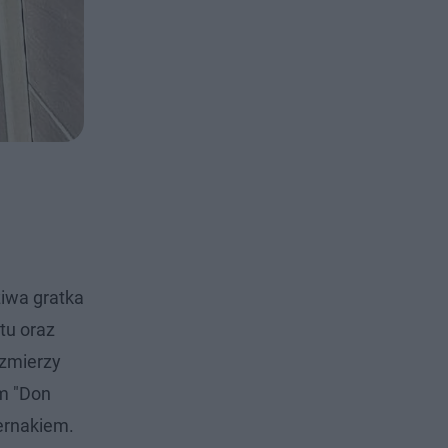
ziwa gratka
tu oraz
 zmierzy
m "Don
ternakiem.