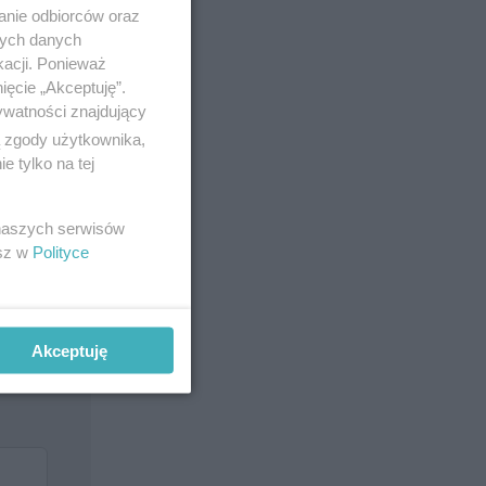
anie odbiorców oraz
nych danych
kacji. Ponieważ
ięcie „Akceptuję”.
ywatności znajdujący
ą zgody użytkownika,
 tylko na tej
e
 naszych serwisów
esz w
Polityce
Akceptuję