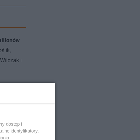
ilionów
ślik,
Wilczak i
y dostęp i
lne identyfikatory,
iania