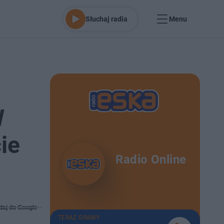
Słuchaj radia
Menu
W
ie
Radio Online
daj do Google
TERAZ GRAMY