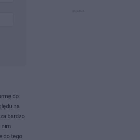
formę do
ględu na
 za bardzo
a nim
e do tego