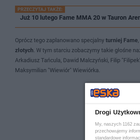
PRZECZYTAJ TAKŻE:
Już 10 lutego Fame MMA 20 w Tauron Aren
Oprócz tego zaplanowano specjalny
turniej Fame
złotych
. W tym starciu zobaczymy takie głośne na
Arkadiusz Tańcula, Dawid Malczyński, Filip "Filipek
Maksymilian "Wiewiór" Wiewiórka.
Drogi Użytkow
My, naszych 1162 zau
przechowujemy informa
standardowe informac