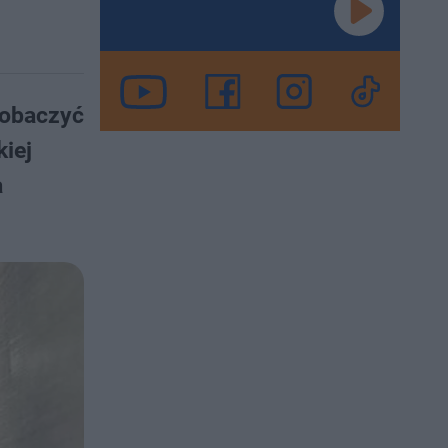
zobaczyć
iej
a