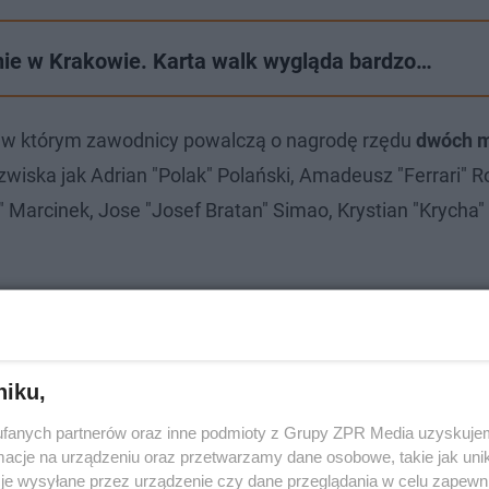
ie w Krakowie. Karta walk wygląda bardzo…
, w którym zawodnicy powalczą o nagrodę rzędu
dwóch m
zwiska jak
Adrian "Polak" Polański, Amadeusz "Ferrari" Ro
" Marcinek, Jose "Josef Bratan" Simao, Krystian "Krycha" 
niku,
fanych partnerów oraz inne podmioty z Grupy ZPR Media uzyskujem
cje na urządzeniu oraz przetwarzamy dane osobowe, takie jak unika
je wysyłane przez urządzenie czy dane przeglądania w celu zapewn