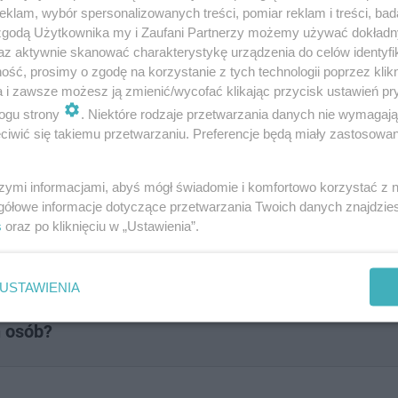
klam, wybór spersonalizowanych treści, pomiar reklam i treści, bad
 zgodą Użytkownika my i Zaufani Partnerzy możemy używać dokład
az aktywnie skanować charakterystykę urządzenia do celów identyfi
ść, prosimy o zgodę na korzystanie z tych technologii poprzez klikn
a i zawsze możesz ją zmienić/wycofać klikając przycisk ustawień pr
ogu strony
. Niektóre rodzaje przetwarzania danych nie wymagaj
iwić się takiemu przetwarzaniu. Preferencje będą miały zastosowanie
ą często powtarzane. Potrafisz j
szymi informacjami, abyś mógł świadomie i komfortowo korzystać z
gółowe informacje dotyczące przetwarzania Twoich danych znajdzi
s
oraz po kliknięciu w „Ustawienia”.
USTAWIENIA
h osób?