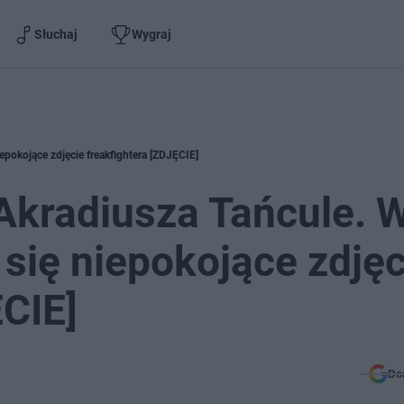
Słuchaj
Wygraj
iepokojące zdjęcie freakfightera [ZDJĘCIE]
 Akradiusza Tańcule. 
 się niepokojące zdjęc
ĘCIE]
Do