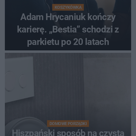
KOSZYKÓWKA
Adam Hrycaniuk kończy
karierę. „Bestia” schodzi z
parkietu po 20 latach
DOMOWE PORZĄDKI
Hiszpański sposób na czystą