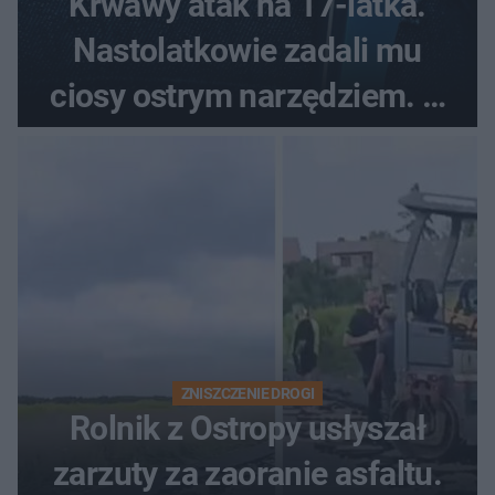
Krwawy atak na 17-latka.
Nastolatkowie zadali mu
ciosy ostrym narzędziem. O
ich losach zdecyduje sąd
rodzinny
ZNISZCZENIE DROGI
Rolnik z Ostropy usłyszał
zarzuty za zaoranie asfaltu.