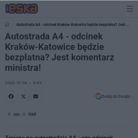
Autostrada A4 - odcinek Kraków-Katowice będzie bezpłatna? Jest
komentarz ministra!
Autostrada A4 - odcinek
Kraków-Katowice będzie
bezpłatna? Jest komentarz
ministra!
2022-12-09
9:49
Dodaj do Google
nm
PAP.
Zmiany na autostradzie A4 - czy odcinek