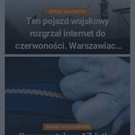
SPRZĘT WOJSKOWY
Ten pojazd wojskowy
rozgrzał internet do
czerwoności. Warszawiacy
pytali, czy to Mad Max!
DRAMAT W GOLENIOWIE