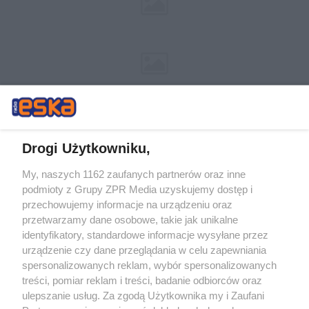
Drogi Użytkowniku,
My, naszych 1162 zaufanych partnerów oraz inne
Żaden utwór zamieszczony w serwisie nie może być powielany i
podmioty z Grupy ZPR Media uzyskujemy dostęp i
rozpowszechniany lub dalej rozpowszechniany w jakikolwiek sposób (w
przechowujemy informacje na urządzeniu oraz
tym także elektroniczny lub mechaniczny) na jakimkolwiek polu
eksploatacji w jakiejkolwiek formie, włącznie z umieszczaniem w
przetwarzamy dane osobowe, takie jak unikalne
Internecie bez pisemnej zgody właściciela praw. Jakiekolwiek użycie lub
identyfikatory, standardowe informacje wysyłane przez
wykorzystanie utworów w całości lub w części z naruszeniem prawa,
tzn. bez właściwej zgody, jest zabronione pod groźbą kary i może być
urządzenie czy dane przeglądania w celu zapewniania
ścigane prawnie.
spersonalizowanych reklam, wybór spersonalizowanych
treści, pomiar reklam i treści, badanie odbiorców oraz
ulepszanie usług. Za zgodą Użytkownika my i Zaufani