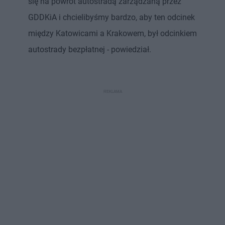
się na powrót autostradą zarządzaną przez
GDDKiA i chcielibyśmy bardzo, aby ten odcinek
między Katowicami a Krakowem, był odcinkiem
autostrady bezpłatnej - powiedział.