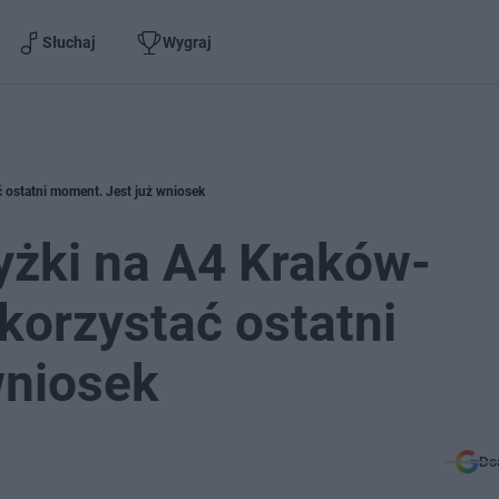
Słuchaj
Wygraj
 ostatni moment. Jest już wniosek
yżki na A4 Kraków-
korzystać ostatni
wniosek
Do