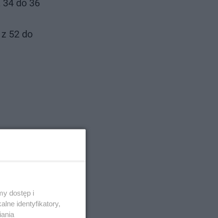
 34 do 36
 z 52 do
y to, że
 zł za cały
y dostęp i
lne identyfikatory,
iania