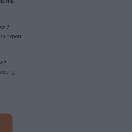
ada ma
za 1
talexport
a z
stroną