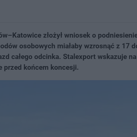
ków–Katowice złożył wniosek o podniesieni
chodów osobowych miałaby wzrosnąć z 17 do
jazd całego odcinka. Stalexport wskazuje na
e przed końcem koncesji.