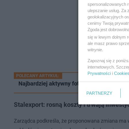
spersonalizowanych re
ulepszanie usług. Za
geolokalizacyjnych or
cenimy Twoją prywatno
Zgoda jest dobrowoln
się w lewym dolnym r
ale masz prawo sprzec
witrynie.
Zapoznaj się z poniż
internetowych. Szcze
Prywatności
i
Cookie
POLECANY ARTYKUŁ:
Najbardziej aktywny fotoradar w Polsce zn
PARTNERZY
Stalexport: rosną koszty i trwają inwest
Zarządca podkreśla, że proponowana zmiana ma w