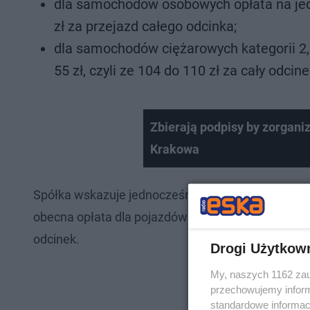
dla samochodów osobowych opłata na jedn
zł za przejazd całego odcinka;
dla samochodów ciężarowych kategorii 2, 
55 zł, czyli ze 104 do 110 zł za cały odcine
Zbierają podpisy by zorgan
Krakowa
Spółka wskazuje jednocześnie, że dla kategorii 2 i
obecna opłata dla pojazdów tych kategorii w wysoko
odcinek.
Drogi Użytkow
My, naszych 1162 zau
przechowujemy informa
standardowe informac