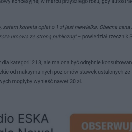
wy koncesyjnej w marcu przyszłego roku, gdy autostr
 zatem korekta opłat o 1 zł jest niewielka. Obecna cena 
szcza umowa ze stroną publiczną”
– powiedział rzecznik S
y dla kategorii 2 i 3, ale ma ona być odrębnie konsultowan
alekie od maksymalnych poziomów stawek ustalonych ze 
wych mogłyby wynieść nawet 30 zł.