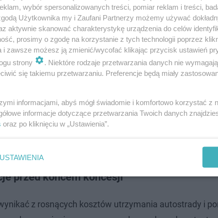
klam, wybór spersonalizowanych treści, pomiar reklam i treści, bad
 zgodą Użytkownika my i Zaufani Partnerzy możemy używać dokład
az aktywnie skanować charakterystykę urządzenia do celów identyfi
ść, prosimy o zgodę na korzystanie z tych technologii poprzez klikn
a i zawsze możesz ją zmienić/wycofać klikając przycisk ustawień pr
ogu strony
. Niektóre rodzaje przetwarzania danych nie wymagaj
iwić się takiemu przetwarzaniu. Preferencje będą miały zastosowanie
szymi informacjami, abyś mógł świadomie i komfortowo korzystać z
gółowe informacje dotyczące przetwarzania Twoich danych znajdzi
s
oraz po kliknięciu w „Ustawienia”.
ajduje się w Małopolsce. Tam kierowcy …
USTAWIENIA
ycje przed końcem koncesji
ynikać z rosnących kosztów utrzymania autostrady i p