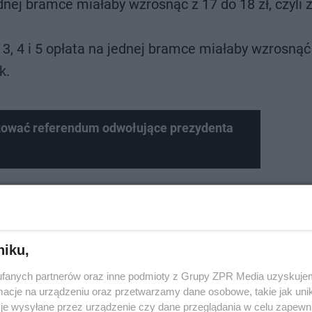
ej bramce miałaby wzrosnąć z 17 do 18 zł, czyli z
3, 4 i 5 opłata na jednej bramce miałaby wzrosnąć
k.
izować referendum odwołujące prezydenta
 3 utrzymana miałaby zostać bonifikata 22 zł. Oznaczałob
ści 30 zł wzrosłaby do 33 zł na bramce, czyli z 60 do 66
niku,
fanych partnerów oraz inne podmioty z Grupy ZPR Media uzyskujem
cje na urządzeniu oraz przetwarzamy dane osobowe, takie jak unika
je wysyłane przez urządzenie czy dane przeglądania w celu zapewn