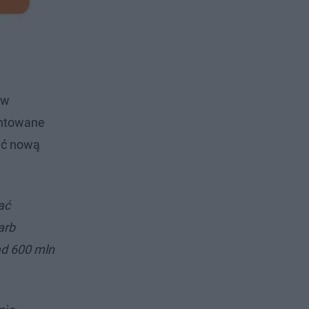
 w
ontowane
ać nową
ać
arb
ad 600 mln