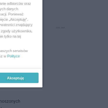
anie odbiorców oraz
nych danych
kacji. Ponieważ
ięcie „Akceptuję”.
ywatności znajdujący
ą zgody użytkownika,
 tylko na tej
 naszych serwisów
esz w
Polityce
Akceptuję
onoszonych