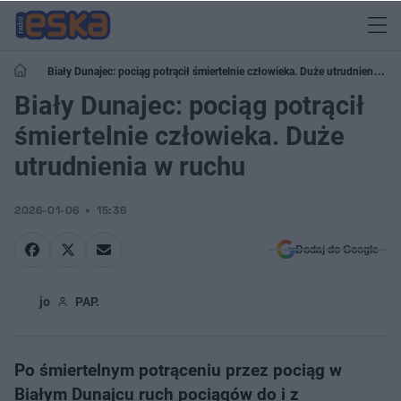
Biały Dunajec: pociąg potrącił śmiertelnie człowieka. Duże utrudnienia w
ruchu
Biały Dunajec: pociąg potrącił
śmiertelnie człowieka. Duże
utrudnienia w ruchu
2026-01-06
15:36
Dodaj do Google
jo
PAP.
Po śmiertelnym potrąceniu przez pociąg w
Białym Dunajcu ruch pociągów do i z