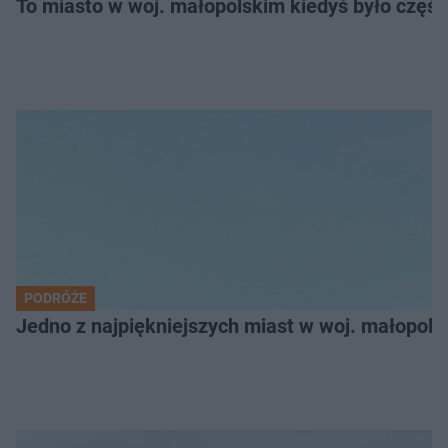
To miasto w woj. małopolskim kiedyś było części
PODRÓŻE
Jedno z najpiękniejszych miast w woj. małopol