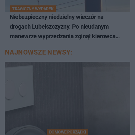
TRAGICZNY WYPADEK
Niebezpieczny niedzielny wieczór na
drogach Lubelszczyzny. Po nieudanym
manewrze wyprzedzania zginął kierowca
auta
NAJNOWSZE NEWSY:
DOMOWE PORZĄDKI