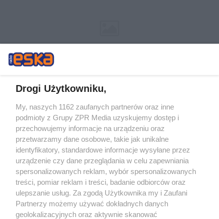
Drogi Użytkowniku,
My, naszych 1162 zaufanych partnerów oraz inne
Żaden utwór zamieszczony w serwisie nie może być powielany i
podmioty z Grupy ZPR Media uzyskujemy dostęp i
rozpowszechniany lub dalej rozpowszechniany w jakikolwiek sposób (w
tym także elektroniczny lub mechaniczny) na jakimkolwiek polu
przechowujemy informacje na urządzeniu oraz
eksploatacji w jakiejkolwiek formie, włącznie z umieszczaniem w
przetwarzamy dane osobowe, takie jak unikalne
Internecie bez pisemnej zgody właściciela praw. Jakiekolwiek użycie lub
identyfikatory, standardowe informacje wysyłane przez
wykorzystanie utworów w całości lub w części z naruszeniem prawa,
tzn. bez właściwej zgody, jest zabronione pod groźbą kary i może być
urządzenie czy dane przeglądania w celu zapewniania
ścigane prawnie.
spersonalizowanych reklam, wybór spersonalizowanych
treści, pomiar reklam i treści, badanie odbiorców oraz
ulepszanie usług. Za zgodą Użytkownika my i Zaufani
Partnerzy możemy używać dokładnych danych
geolokalizacyjnych oraz aktywnie skanować