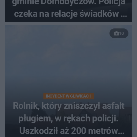
gminie Dołhobyczów. Policja
czeka na relacje świadków i
nagrania z kamer
10
INCYDENT W GLIWICACH
Rolnik, który zniszczył asfalt
pługiem, w rękach policji.
Uszkodził aż 200 metrów