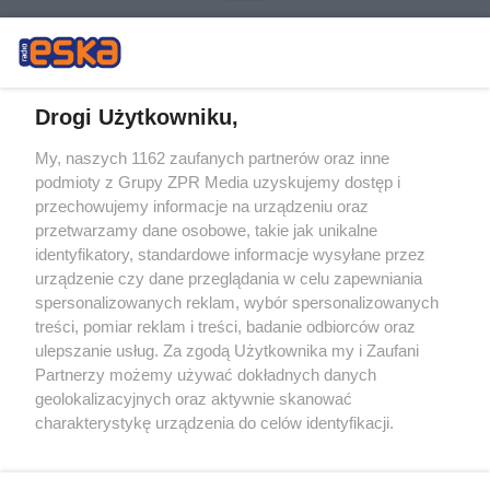
Drogi Użytkowniku,
My, naszych 1162 zaufanych partnerów oraz inne
Żaden utwór zamieszczony w serwisie nie może być powielany i
podmioty z Grupy ZPR Media uzyskujemy dostęp i
rozpowszechniany lub dalej rozpowszechniany w jakikolwiek sposób (w
tym także elektroniczny lub mechaniczny) na jakimkolwiek polu
przechowujemy informacje na urządzeniu oraz
eksploatacji w jakiejkolwiek formie, włącznie z umieszczaniem w
przetwarzamy dane osobowe, takie jak unikalne
Internecie bez pisemnej zgody właściciela praw. Jakiekolwiek użycie lub
identyfikatory, standardowe informacje wysyłane przez
wykorzystanie utworów w całości lub w części z naruszeniem prawa,
tzn. bez właściwej zgody, jest zabronione pod groźbą kary i może być
urządzenie czy dane przeglądania w celu zapewniania
ścigane prawnie.
spersonalizowanych reklam, wybór spersonalizowanych
treści, pomiar reklam i treści, badanie odbiorców oraz
ulepszanie usług. Za zgodą Użytkownika my i Zaufani
Partnerzy możemy używać dokładnych danych
geolokalizacyjnych oraz aktywnie skanować
charakterystykę urządzenia do celów identyfikacji.
Ponieważ cenimy Twoją prywatność, prosimy o zgodę na
O nas
korzystanie z tych technologii poprzez kliknięcie