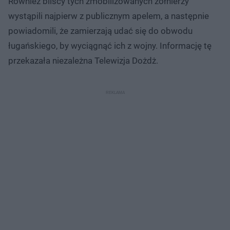
Również bliscy tych zmobilizowanych żołnierzy
wystąpili najpierw z publicznym apelem, a następnie
powiadomili, że zamierzają udać się do obwodu
ługańskiego, by wyciągnąć ich z wojny. Informację tę
przekazała niezależna Telewizja Dożdż.