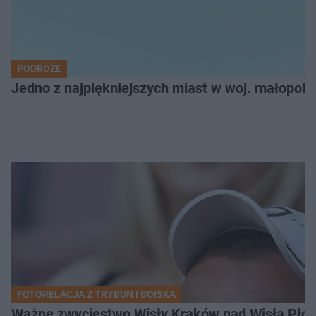
PODRÓŻE
Jedno z najpiękniejszych miast w woj. małopol
FOTORELACJA Z TRYBUN I BOISKA
Ważne zwycięstwo Wisły Kraków nad Wisłą Płoc