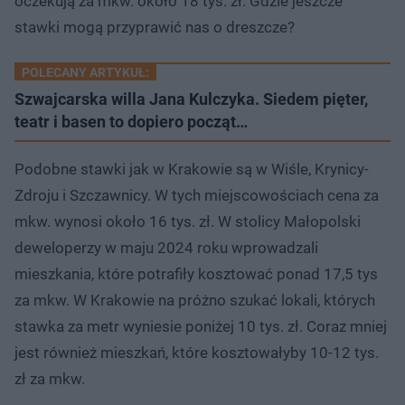
oczekują za mkw. około 18 tys. zł. Gdzie jeszcze
stawki mogą przyprawić nas o dreszcze?
POLECANY ARTYKUŁ:
Szwajcarska willa Jana Kulczyka. Siedem pięter,
teatr i basen to dopiero począt…
Podobne stawki jak w Krakowie są w Wiśle, Krynicy-
Zdroju i Szczawnicy. W tych miejscowościach cena za
mkw. wynosi około 16 tys. zł. W stolicy Małopolski
deweloperzy w maju 2024 roku wprowadzali
mieszkania, które potrafiły kosztować ponad 17,5 tys
za mkw. W Krakowie na próżno szukać lokali, których
stawka za metr wyniesie poniżej 10 tys. zł. Coraz mniej
jest również mieszkań, które kosztowałyby 10-12 tys.
zł za mkw.