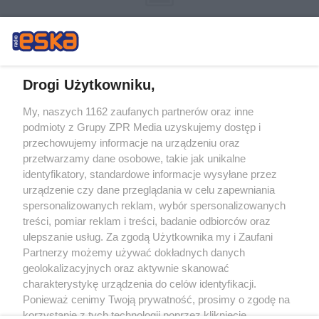
Drogi Użytkowniku,
My, naszych 1162 zaufanych partnerów oraz inne
Żaden utwór zamieszczony w serwisie nie może być powielany i
podmioty z Grupy ZPR Media uzyskujemy dostęp i
rozpowszechniany lub dalej rozpowszechniany w jakikolwiek sposób (w
tym także elektroniczny lub mechaniczny) na jakimkolwiek polu
przechowujemy informacje na urządzeniu oraz
eksploatacji w jakiejkolwiek formie, włącznie z umieszczaniem w Internecie
przetwarzamy dane osobowe, takie jak unikalne
bez pisemnej zgody właściciela praw. Jakiekolwiek użycie lub
identyfikatory, standardowe informacje wysyłane przez
wykorzystanie utworów w całości lub w części z naruszeniem prawa, tzn.
bez właściwej zgody, jest zabronione pod groźbą kary i może być ścigane
urządzenie czy dane przeglądania w celu zapewniania
prawnie.
spersonalizowanych reklam, wybór spersonalizowanych
treści, pomiar reklam i treści, badanie odbiorców oraz
ulepszanie usług. Za zgodą Użytkownika my i Zaufani
Partnerzy możemy używać dokładnych danych
geolokalizacyjnych oraz aktywnie skanować
charakterystykę urządzenia do celów identyfikacji.
Ponieważ cenimy Twoją prywatność, prosimy o zgodę na
O nas
korzystanie z tych technologii poprzez kliknięcie