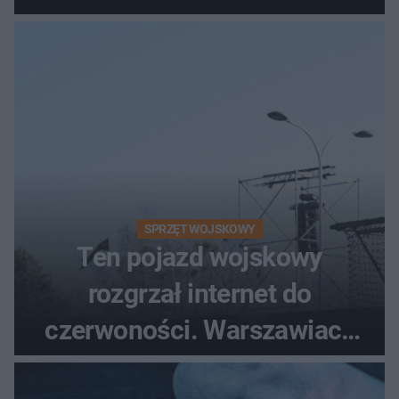
poszkodowanych, lądował
śmigłowiec LPR
SPRZĘT WOJSKOWY
Ten pojazd wojskowy
rozgrzał internet do
czerwoności. Warszawiacy
pytali, czy to Mad Max!