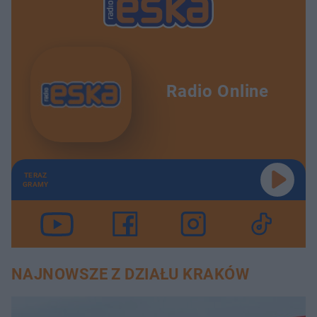
Radio Online
TERAZ
GRAMY
NAJNOWSZE Z DZIAŁU KRAKÓW