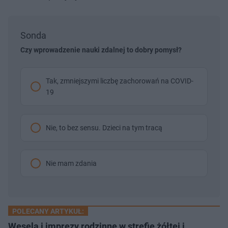
Sonda
Czy wprowadzenie nauki zdalnej to dobry pomysł?
Tak, zmniejszymi liczbę zachorowań na COVID-
19
Nie, to bez sensu. Dzieci na tym tracą
Nie mam zdania
POLECANY ARTYKUŁ:
Wesela i imprezy rodzinne w strefie żółtej i