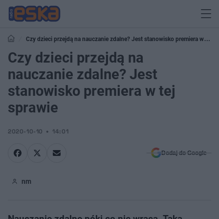
Czy dzieci przejdą na nauczanie zdalne? Jest stanowisko premiera w tej
sprawie
Czy dzieci przejdą na
nauczanie zdalne? Jest
stanowisko premiera w tej
sprawie
2020-10-10
14:01
Dodaj do Google
nm
Nauczanie zdalne póki co nie wraca. Taką