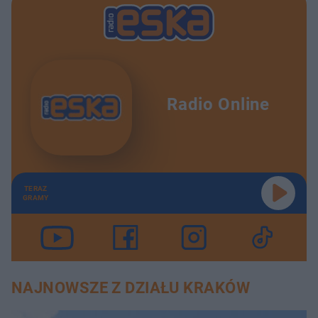
u
o
d
u
Radio Online
TERAZ
GRAMY
NAJNOWSZE Z DZIAŁU KRAKÓW