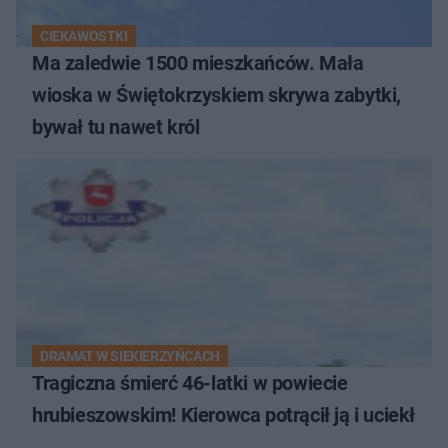
CIEKAWOSTKI
Ma zaledwie 1500 mieszkańców. Mała
wioska w Świętokrzyskiem skrywa zabytki,
bywał tu nawet król
DRAMAT W SIEKIERZYŃCACH
Tragiczna śmierć 46-latki w powiecie
hrubieszowskim! Kierowca potrącił ją i uciekł