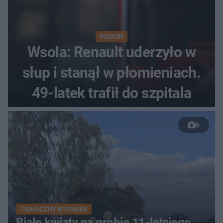
REGION
Wsola: Renault uderzyło w
słup i stanął w płomieniach.
49-latek trafił do szpitala
6
TRAGICZNY WYPADEK
Białe kwiaty na grobie 11-letniego