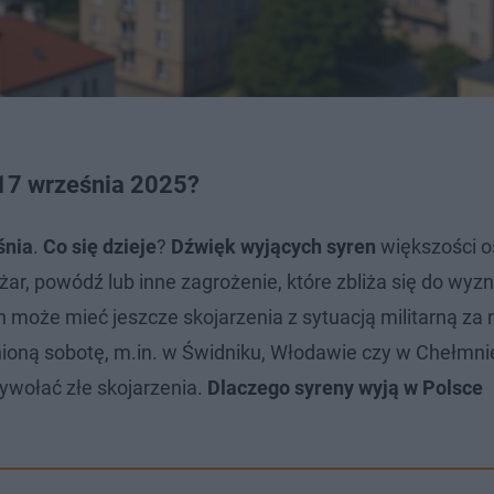
 17 września 2025?
śnia
.
Co się dzieje
?
Dźwięk wyjących syren
większości o
żar, powódź lub inne zagrożenie, które zbliża się do wy
n może mieć jeszcze skojarzenia z sytuacją militarną za
ioną sobotę, m.in. w Świdniku, Włodawie czy w Chełmni
ywołać złe skojarzenia.
Dlaczego syreny wyją w Polsce