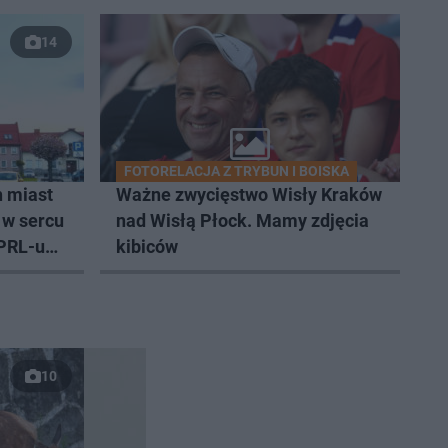
14
FOTORELACJA Z TRYBUN I BOISKA
h miast
Ważne zwycięstwo Wisły Kraków
 w sercu
nad Wisłą Płock. Mamy zdjęcia
PRL-u
kibiców
10