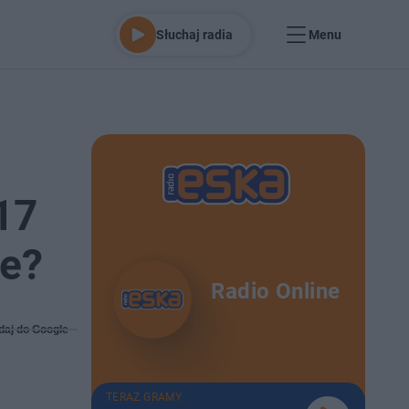
Słuchaj radia
Menu
17
je?
Radio Online
daj do Google
TERAZ GRAMY