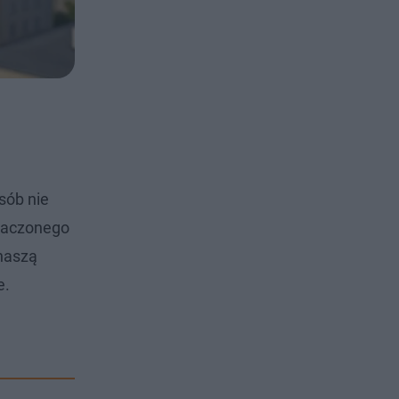
sób nie
znaczonego
 naszą
e.