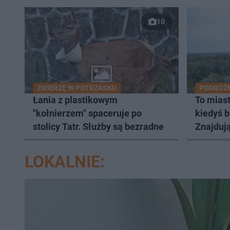
10
ZWIERZĘ W POTRZASKU
PODRÓŻ
Łania z plastikowym
To mias
"kołnierzem" spaceruje po
kiedyś b
stolicy Tatr. Służby są bezradne
Znajdują
architek
LOKALNIE: