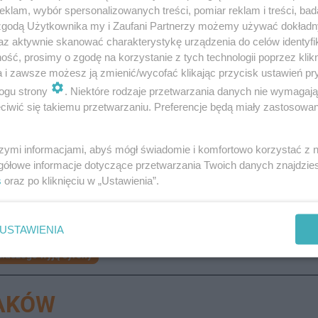
2025
? Śpieszymy z odpowiedzią. Syreny zawyły, by upam
klam, wybór spersonalizowanych treści, pomiar reklam i treści, bad
 zgodą Użytkownika my i Zaufani Partnerzy możemy używać dokład
torii Polski XX wieku. Mowa o
agresji ZSRR na Polskę, kt
az aktywnie skanować charakterystykę urządzenia do celów identyfi
dzimy więc jej 86. rocznicę. Syreny zawyją, by przypomni
ść, prosimy o zgodę na korzystanie z tych technologii poprzez klikn
a i zawsze możesz ją zmienić/wycofać klikając przycisk ustawień pr
óre zmarły. Agresja ZSRR była jednoznacznym wypowie
ogu strony
. Niektóre rodzaje przetwarzania danych nie wymagaj
konflikcie z III Rzeszą. Atak był konsekwencją paktu Rib
iwić się takiemu przetwarzaniu. Preferencje będą miały zastosowanie
nicznych Niemiec i ZSRR w Moskwie 23 sierpnia 1939 r
rony wpływów. III Rzesza miała zająć tereny zachodzie 
szymi informacjami, abyś mógł świadomie i komfortowo korzystać z
gółowe informacje dotyczące przetwarzania Twoich danych znajdzi
s
oraz po kliknięciu w „Ustawienia”.
USTAWIENIA
dlaczego wyją syreny
RAKÓW