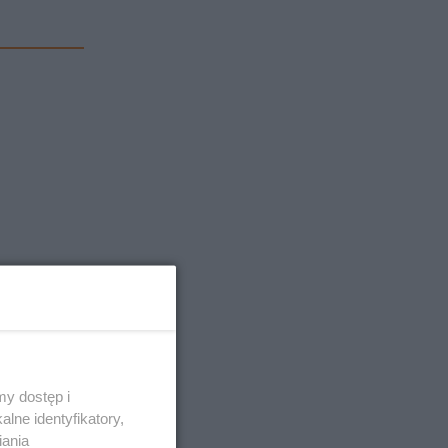
y dostęp i
lne identyfikatory,
iania