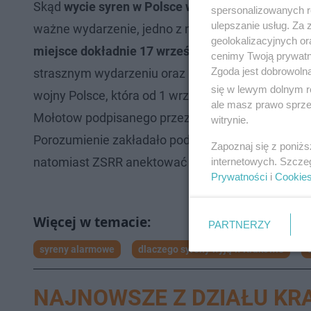
Skąd
wycie syren w Polsce w środę, 17 września 
spersonalizowanych re
ulepszanie usług. Za
ważne wydarzenie, jedno z najistotniejszych w his
geolokalizacyjnych or
miejsce dokładnie 17 września 1949 roku
. Obcho
cenimy Twoją prywatno
Zgoda jest dobrowoln
strasznym wydarzeniu oraz upamiętnić osoby, kt
się w lewym dolnym r
wojny Polsce, która od 1 września 1939 była już w 
ale masz prawo sprzec
Mołotow podpisanego przez ministrów spraw zagra
witrynie.
Porozumienie zakładało podział Europy na dwie st
Zapoznaj się z poniż
natomiast ZSRR anektować tereny Polski.
internetowych. Szcze
Prywatności
i
Cookie
PARTNERZY
syreny alarmowe
dlaczego syreny wyją w Krakowie
NAJNOWSZE Z DZIAŁU K