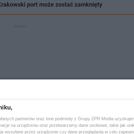
 Krakowski port może zostać zamknięty
niku,
fanych partnerów oraz inne podmioty z Grupy ZPR Media uzyskujem
ia 2025. Co się dzieje?
cje na urządzeniu oraz przetwarzamy dane osobowe, takie jak unika
je wysyłane przez urządzenie czy dane przeglądania w celu zapewn