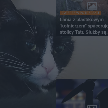
ZWIERZĘ W POTRZASKU
Łania z plastikowym
"kołnierzem" spaceruj
stolicy Tatr. Służby są
bezradne