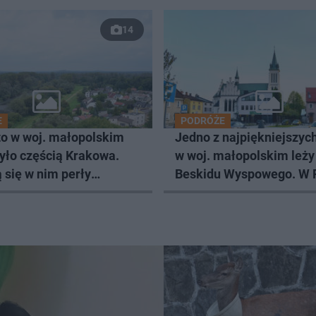
14
E
PODRÓŻE
to w woj. małopolskim
Jedno z najpiękniejszyc
yło częścią Krakowa.
w woj. małopolskim leży
 się w nim perły
Beskidu Wyspowego. W 
tury
było wsią