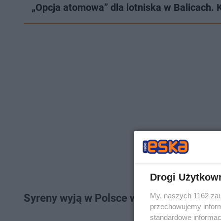
„Opcja atomowa” dla lotniska w Balicach.
Drogi Użytkow
My, naszych 1162 zau
Syreny wyją w Polsce w środę, 17 wrześn
przechowujemy informa
standardowe informac