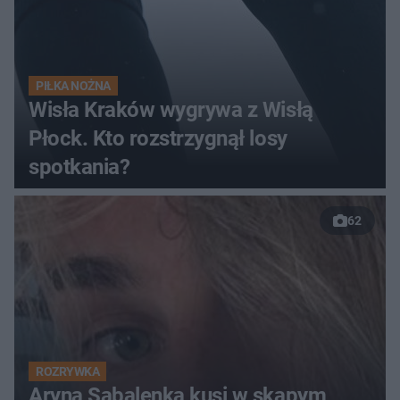
PIŁKA NOŻNA
Wisła Kraków wygrywa z Wisłą
Płock. Kto rozstrzygnął losy
spotkania?
62
ROZRYWKA
Aryna Sabalenka kusi w skąpym