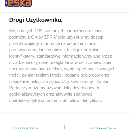
Drogi Użytkowniku,
My, naszych 1162 zaufanych partnerów oraz inne
Żaden utwór zamieszczony w serwisie nie może być powielany i
podmioty z Grupy ZPR Media uzyskujemy dostęp i
rozpowszechniany lub dalej rozpowszechniany w jakikolwiek sposób (w
tym także elektroniczny lub mechaniczny) na jakimkolwiek polu
przechowujemy informacje na urządzeniu oraz
eksploatacji w jakiejkolwiek formie, włącznie z umieszczaniem w
przetwarzamy dane osobowe, takie jak unikalne
Internecie bez pisemnej zgody właściciela praw. Jakiekolwiek użycie lub
identyfikatory, standardowe informacje wysyłane przez
wykorzystanie utworów w całości lub w części z naruszeniem prawa,
tzn. bez właściwej zgody, jest zabronione pod groźbą kary i może być
urządzenie czy dane przeglądania w celu zapewniania
ścigane prawnie.
spersonalizowanych reklam, wybór spersonalizowanych
treści, pomiar reklam i treści, badanie odbiorców oraz
ulepszanie usług. Za zgodą Użytkownika my i Zaufani
Partnerzy możemy używać dokładnych danych
geolokalizacyjnych oraz aktywnie skanować
charakterystykę urządzenia do celów identyfikacji.
Ponieważ cenimy Twoją prywatność, prosimy o zgodę na
O nas
korzystanie z tych technologii poprzez kliknięcie
Informacje prawne
„Akceptuję”. Zgoda jest dobrowolna i zawsze możesz ją
zmienić/wycofać klikając przycisk ustawień prywatności