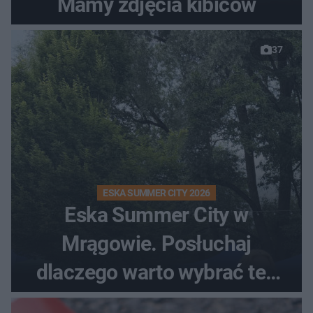
Mamy zdjęcia kibiców
37
ESKA SUMMER CITY 2026
Eska Summer City w
Mrągowie. Posłuchaj
dlaczego warto wybrać ten
kierunek na urlop!