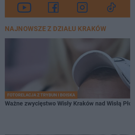
NAJNOWSZE Z DZIAŁU KRAKÓW
FOTORELACJA Z TRYBUN I BOISKA
Ważne zwycięstwo Wisły Kraków nad Wisłą Płoc