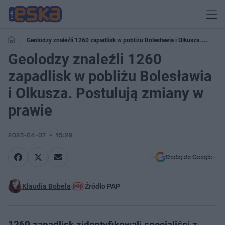
Geolodzy znaleźli 1260 zapadlisk w pobliżu Bolesławia i Olkusza.
Postulują zmiany w prawie
Geolodzy znaleźli 1260
zapadlisk w pobliżu Bolesławia
i Olkusza. Postulują zmiany w
prawie
2025-04-07
15:29
Dodaj do Google
Klaudia Bobela
Źródło PAP
1260 zapadlisk zidentyfikowali specjaliści z