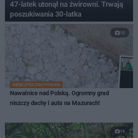
47-latek utonął na żwirowni. Trwają
poszukiwania 30-latka
10
NIEBEZPIECZNA POGODA
Nawałnice nad Polską. Ogromny grad
niszczy dachy i auta na Mazurach!
19