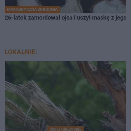
MAKABRYCZNA ZBRODNIA
26-latek zamordował ojca i uszył maskę z jego 
LOKALNIE:
ŚWIĘTOKRZYSKIE