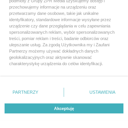
podmioty z Grupy ZPR Media uzyskujemy dostęp i
Abramczyk Polonia
przechowujemy informacje na urządzeniu oraz
Bydgoszcz rozgromiła
przetwarzamy dane osobowe, takie jak unikalne
identyfikatory, standardowe informacje wysyłane przez
Polonię Piła. Kto zdobył
urządzenie czy dane przeglądania w celu zapewniania
spersonalizowanych reklam, wybór spersonalizowanych
najwięcej punktów?
treści, pomiar reklam i treści, badanie odbiorców oraz
ulepszanie usług. Za zgodą Użytkownika my i Zaufani
Partnerzy możemy używać dokładnych danych
geolokalizacyjnych oraz aktywnie skanować
charakterystykę urządzenia do celów identyfikacji.
Ponieważ cenimy Twoją prywatność, prosimy o zgodę na
korzystanie z tych technologii poprzez kliknięcie
„Akceptuję”. Zgoda jest dobrowolna i zawsze możesz ją
zmienić/wycofać klikając przycisk ustawień prywatności
PARTNERZY
USTAWIENIA
znajdujący się w lewym dolnym rogu strony
. Niektóre
rodzaje przetwarzania danych nie wymagają zgody
TENIS
Akceptuję
użytkownika, ale masz prawo sprzeciwić się takiemu
Challenger ATP w Kozerkach.
przetwarzaniu. Preferencje będą miały zastosowanie tylko
na tej witrynie.
Polski tenisista odpadł z