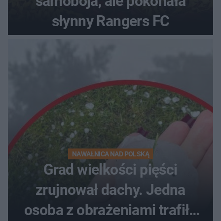
samobója, ale pokonała
słynny Rangers FC
NAWAŁNICA NAD POLSKĄ
Grad wielkości pięści
zrujnował dachy. Jedna
osoba z obrażeniami trafiła