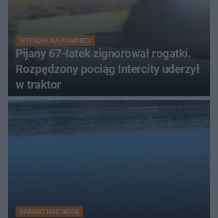
WYPADEK NA POMORZU
Pijany 67-latek zignorował rogatki.
Rozpędzony pociąg Intercity uderzył
w traktor
DRAMAT NAD WODĄ