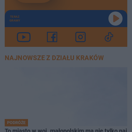
TERAZ
GRAMY
NAJNOWSZE Z DZIAŁU KRAKÓW
PODRÓŻE
To miasto w woj. małopolskim ma nie tylko naj