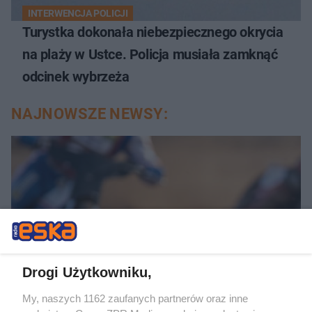
INTERWENCJA POLICJI
Turystka dokonała niebezpiecznego okrycia
na plaży w Ustce. Policja musiała zamknąć
odcinek wybrzeża
NAJNOWSZE NEWSY:
Drogi Użytkowniku,
My, naszych 1162 zaufanych partnerów oraz inne
ŻUŻEL