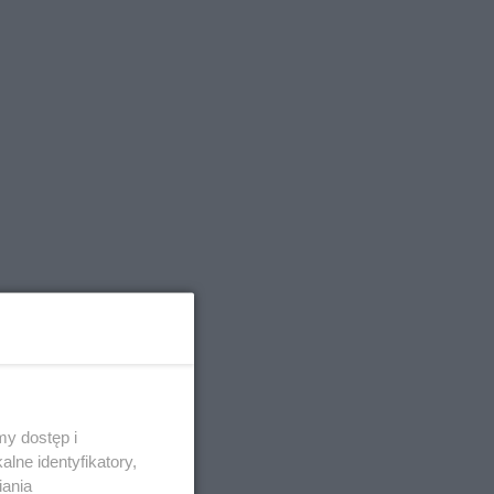
a, w
y dostęp i
tionowała
lne identyfikatory,
dużyć
iania