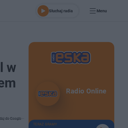
Słuchaj radia
Menu
l w
zem
Radio Online
daj do Google
TERAZ GRAMY