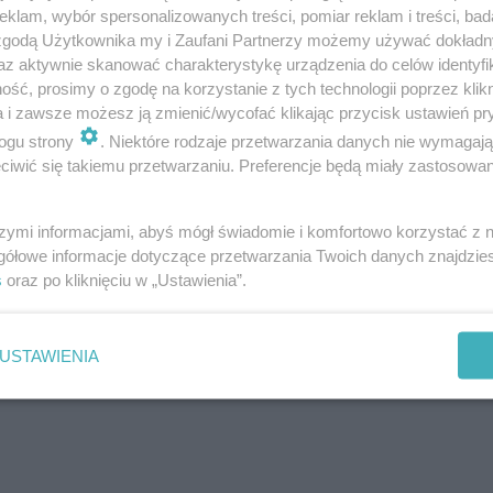
klam, wybór spersonalizowanych treści, pomiar reklam i treści, bad
eka społeczna i skierowała na kolejną obserwację w szpi
 zgodą Użytkownika my i Zaufani Partnerzy możemy używać dokład
córką - takie ograniczenie czasowe zakwestionowali psych
az aktywnie skanować charakterystykę urządzenia do celów identyfi
kazywać niepokojące zachowania. To spowodowało, że ro
ść, prosimy o zgodę na korzystanie z tych technologii poprzez klikn
a i zawsze możesz ją zmienić/wycofać klikając przycisk ustawień pr
wniosek opieki społecznej, zdecydował o odebraniu dziec
ogu strony
. Niektóre rodzaje przetwarzania danych nie wymagaj
zej.
iwić się takiemu przetwarzaniu. Preferencje będą miały zastosowanie
szymi informacjami, abyś mógł świadomie i komfortowo korzystać z
gółowe informacje dotyczące przetwarzania Twoich danych znajdzi
s
oraz po kliknięciu w „Ustawienia”.
USTAWIENIA