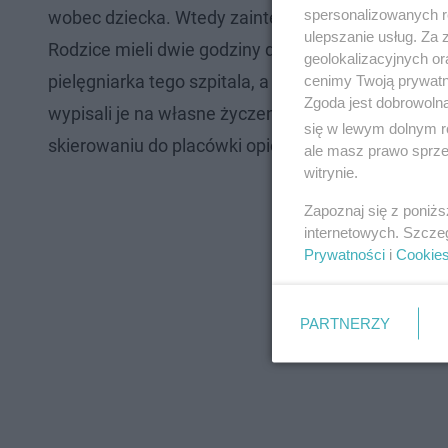
spersonalizowanych re
wobec dziecka. Wtedy zainteresowała się nimi opi
ulepszanie usług. Za
Rodzice mieli dwie godziny dziennie na kontakt z 
geolokalizacyjnych or
pielęgniarka tego szpitala, a dziecko zaczęło wy
cenimy Twoją prywatno
Zgoda jest dobrowoln
wypisali je na własne życzenie. Wówczas sąd, na 
się w lewym dolnym r
skierowaniu do placówki opiekuńczo–wychowawc
ale masz prawo sprzec
witrynie.
Zapoznaj się z poniż
internetowych. Szcze
Prywatności
i
Cookie
PARTNERZY