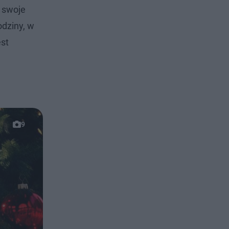
o swoje
odziny, w
est
9