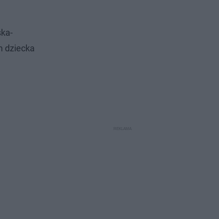
ska-
m dziecka