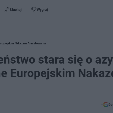
Słuchaj
Wygraj
 Europejskim Nakazem Aresztowania
ństwo stara się o azy
ane Europejskim Naka
Do