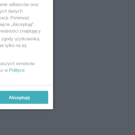
anie odbiorców oraz
talu.
nych danych
olog i
kacji. Ponieważ
dzice
ięcie „Akceptuję”.
ywatności znajdujący
ka i
ą zgody użytkownika,
 tylko na tej
 naszych serwisów
esz w
Polityce
Akceptuję