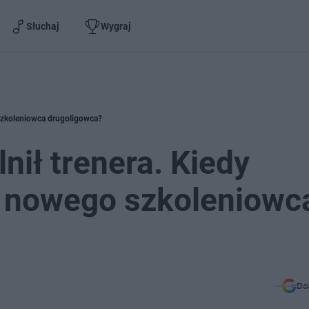
Słuchaj
Wygraj
szkoleniowca drugoligowca?
nił trenera. Kiedy
 nowego szkoleniowc
Do