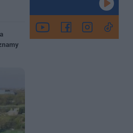
ca
oznamy