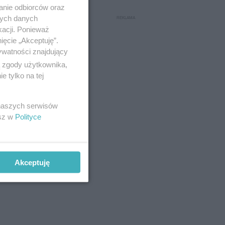
anie odbiorców oraz
nych danych
kacji. Ponieważ
ięcie „Akceptuję”.
ywatności znajdujący
ą zgody użytkownika,
 tylko na tej
 naszych serwisów
esz w
Polityce
iższych
Akceptuję
lem