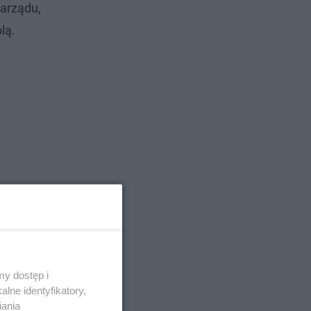
zarządu,
lą.
y dostęp i
lne identyfikatory,
iania