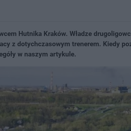
niowcem Hutnika Kraków. Władze drugoligow
racy z dotychczasowym trenerem. Kiedy p
góły w naszym artykule.