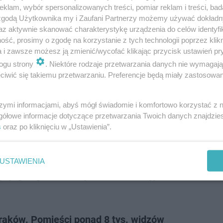
klam, wybór spersonalizowanych treści, pomiar reklam i treści, bad
 zgodą Użytkownika my i Zaufani Partnerzy możemy używać dokład
az aktywnie skanować charakterystykę urządzenia do celów identyfi
ść, prosimy o zgodę na korzystanie z tych technologii poprzez klikn
a i zawsze możesz ją zmienić/wycofać klikając przycisk ustawień pr
ogu strony
. Niektóre rodzaje przetwarzania danych nie wymagaj
iwić się takiemu przetwarzaniu. Preferencje będą miały zastosowanie
szymi informacjami, abyś mógł świadomie i komfortowo korzystać z
gółowe informacje dotyczące przetwarzania Twoich danych znajdzi
s
oraz po kliknięciu w „Ustawienia”.
 meczem ze Stomilem Olsztyn
a Hutnika ma zostać podane opinii publicznej już w najbl
USTAWIENIA
iej ligi zagra w sobotę, 30 marca na wyjeździe ze Stomi
raków. Pomieści ponad 8 tys. widzów