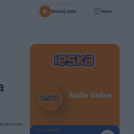
Słuchaj radia
Menu
a
Radio Online
daj do Google
TERAZ GRAMY