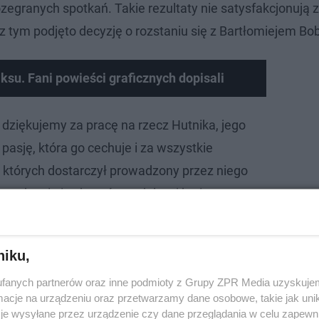
zegranych spotkań. Takie rezultaty nie satysfakcjonują 
 z tym podjęto decyzję o rozstaniu się z Bartłomiejem Bob
ksu. Fani powieści graficznych dopisali
 dziękujemy za pracę na rzecz Hutnika, jego
asję, która go cechuje i za wszystkie
których dostarczył prowadzony przez niego
wodzenia i sukcesów w dalszej karierze
amy w komunikacie zamieszczonym na stronie
niku,
fanych partnerów oraz inne podmioty z Grupy ZPR Media uzyskujem
cje na urządzeniu oraz przetwarzamy dane osobowe, takie jak unika
je wysyłane przez urządzenie czy dane przeglądania w celu zapewn