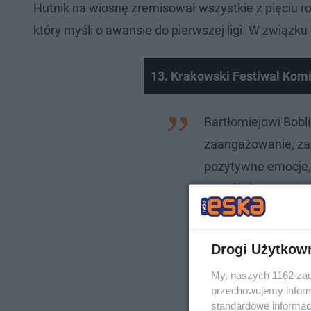
Hutnik na wiosnę zremisował wszystkie z pięciu ro
który myśli o awansie do pierwszej ligi. W związku
13. Krakowski Festiwal Komi
Bartłomiejowi Bobli
zaangażowanie, za p
pozytywne emocje, 
zespół. Życzymy po
trenerskiej - czyt
Hutnika.
Drogi Użytkow
My, naszych 1162 zau
przechowujemy informa
standardowe informac