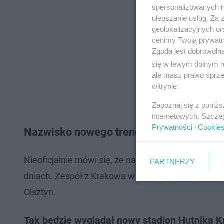
spersonalizowanych re
ulepszanie usług. Za
geolokalizacyjnych or
cenimy Twoją prywatno
Zgoda jest dobrowoln
się w lewym dolnym r
ale masz prawo sprzec
witrynie.
Zapoznaj się z poniż
internetowych. Szcze
Prywatności
i
Cookie
Nazwisko nowego trenera jeszcze przed
Nieoficjalnie mówi się, że nazwisko nowego trener
PARTNERZY
dniach. Zespół z Krakowa w następnej kolejce drug
Olsztyn.
Tak będzie wyglądał nowy stadion Hutnika K